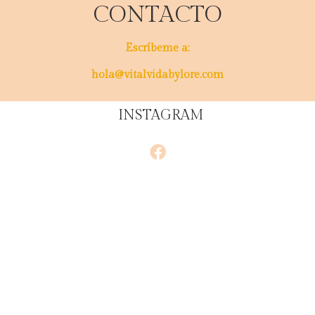
CONTACTO
Escríbeme a:
hola@vitalvidabylore.com
INSTAGRAM