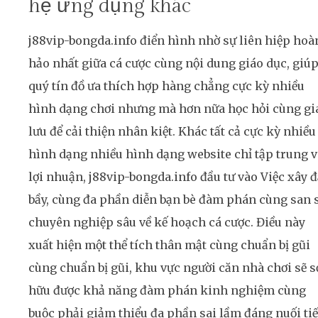
hệ ứng dụng khác
j88vip-bongda.info điển hình nhờ sự liên hiệp hoà
hảo nhất giữa cá cược cùng nội dung giáo dục, giú
quý tín đồ ưa thích hợp hàng chẳng cực kỳ nhiều
hình dạng chơi nhưng mà hơn nữa học hỏi cùng gi
lưu để cải thiện nhân kiệt. Khác tất cả cực kỳ nhiều
hình dạng nhiều hình dạng website chỉ tập trung 
lợi nhuận, j88vip-bongda.info đầu tư vào Việc xây 
bầy, cùng đa phần diễn bạn bè đàm phán cùng san 
chuyên nghiệp sâu về kế hoạch cá cược. Điều này
xuất hiện một thể tích thân mật cùng chuẩn bị gũi
cùng chuẩn bị gũi, khu vực người căn nhà chơi sẽ s
hữu được khả năng đàm phán kinh nghiệm cùng
buộc phải giảm thiểu đa phần sai lầm đáng nuối ti