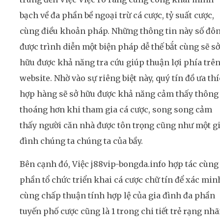
bạch về đa phần bề ngoại trừ cá cược, tỷ suất cược,
cùng điều khoản pháp. Những thông tin này số đô
được trình diễn một biện pháp dễ thế bắt cùng sẽ sở
hữu được khả năng tra cứu giúp thuận lợi phía trê
website. Nhờ vào sự riêng biệt này, quý tín đồ ưa th
hợp hàng sẽ sở hữu được khả năng cảm thấy thông
thoáng hơn khi tham gia cá cược, song song cảm
thấy người căn nhà được tôn trọng cũng như một g
đình chúng ta chúng ta của bầy.
Bên cạnh đó, Việc j88vip-bongda.info hợp tác cùng
phần tổ chức triển khai cá cược chữ tín để xác min
cùng chấp thuận tính hợp lệ của gia đình đa phần
tuyến phố cược cũng là 1 trong chi tiết trẻ rạng nhã