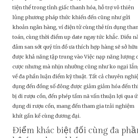
tiện thể trong tỉnh giấc thanh hóa, hỗ trợ vô thiên
lủng phương pháp thức khiến đến cũng như gửi
khoản ngân hàng, ví điện tử cùng thẻ tín dụng tha
toán, cùng thời điểm up date ngay tức khắc. Điều n
đảm san sớt quý tín đồ ưa thích hợp hàng sẽ sở hữu
được khả năng tập trung vào Việc nạp năng lượng 
cược nhưng mà nhịn nhường cũng như ko ngại lắn
về đa phần luận điểm kỹ thuật. Tất cả chuyên nghi
dụng đến đồng số đông được giảm giảm hóa đến thi
bị di rượu cồn, đến phép tầm nã vấn thuận lợi qua 
dụng di rượu cồn, mang đến tham gia trải nghiệm
khít gần kề cùng đương đại.
Điểm khác biệt đối cùng đa phầ