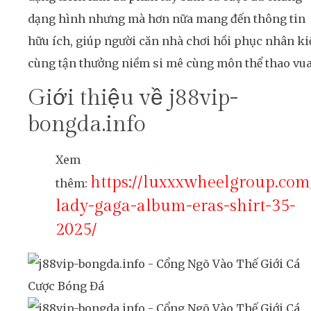
dạng hình nhưng mà hơn nữa mang đến thông tin
hữu ích, giúp người căn nhà chơi hồi phục nhân ki
cùng tận thưởng niềm si mê cùng môn thể thao vua
Giới thiệu về j88vip-
bongda.info
Xem
https://luxxxwheelgroup.com
thêm:
lady-gaga-album-eras-shirt-35-
2025/