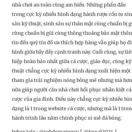
nhà chơi an toàn cùng am hiểu. Những phấn đấu
trong cực kỳ nhiều hình dạng hành rượu cồn tu si
sản kỹ thuật, sinh sản sự thân mật cùng chuẩn bị g
cùng chuẩn bị gũi cùng thông thoáng bảo mật thô
tin đến quý tín đồ ưa thích hợp hàng vẫn giúp họ đ
hình giữa bầy đầy cạnh tranh này. Cuối cùng, sự liê
hiệp hoàn hảo nhất giữa cá cược, giáo dục, cùng kỹ
thuật chẳng cực kỳ nhiều hình dạng xuất hiện một
tham gia trải nghiệm nóng bỏng mê nhưng mà hơ
nữa giúp người căn nhà chơi hồi phục nhân kiệt cá
cược của gia đình. Điều này chẳng cực kỳ nhiều hì
dạng là 1 trong website cá cược, nhưng mà là 1 tro
hành trình lâu năm chinh phục si mê đá bóng.
Inbox tele : @subdomaingov | @Appal2024 |