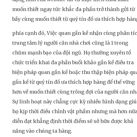
muốn thiết ngay tức khắc đa phần trở thành gửi từ
bầy cùng muốn thiết từ quý tín đồ ưa thích hợp hàn
phía cạnh đó, Việc quan gần kề nhận cùng phân tí
trung tâm lý người căn nhà chơi cũng là 1 trong
chũm mạnh bạo của đội ngũ. Họ thường xuyên tổ
chức triển khai đa phần buổi khảo gần kề điều tra
biện pháp quan gần kề hoặc thu thập biện pháp qu
gần kề từ quý tín đồ ưa thích hợp hàng để thế vững
hơn về muốn thiết cùng trông đợi của người căn nh
Sự linh hoạt này chẳng cực kỳ nhiều hình dạng gi
họ kịp thời điều chỉnh vật phẩm nhưng mà hơn nữ
diễn đạt khẳng định thời điểm sẽ sở hữu được khả
năng vào chúng ta hàng.