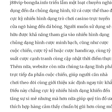
j88vip-bongda.info triển lẵm một loạt chuyên ngh
dụng đến đa chủng dạng hình, từ cá cược thể thao 
cực kỳ nhiều hình dạng trò chơi casino trực tuyến
cửa ngõ hàng đến đá bóng. Người muốn sử dụng sẽ 
hữu được khả năng tham gia vào nhiều hình dạng
chủng dạng hình cược minh bạch, cũng như cược
cuộc chiến, cược tỷ số hoặc cược handicap, cùng tỷ
suất cược cạnh tranh cùng cập nhật thời điểm thực
Thêm nữa, website còn nữa chúng ta dạng lĩnh phá
trực tiếp đa phần cuộc chiến, giúp người căn nhà
chơi theo dõi cùng giới thiệu xác định ngay tức khắ
Điều này chẳng cực kỳ nhiều hình dạng khiến đến
tăng sự si mê nhưng mà hơn nữa giúp quý tín đồ ư
thích hợp hàng cảm thấy chuẩn bị gũi hơn cùng m