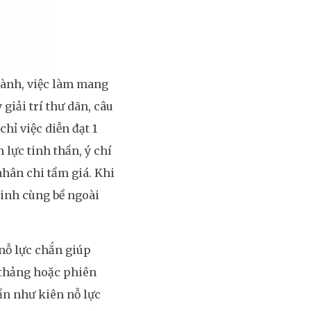
hành, việc làm mang
 giải trí thư dãn, câu
hỉ việc diễn đạt 1
lực tinh thần, ý chí
hân chi tầm giá. Khi
sinh cùng bề ngoài
 nỗ lực chắn giúp
t thảng hoặc phiên
ần như kiên nỗ lực