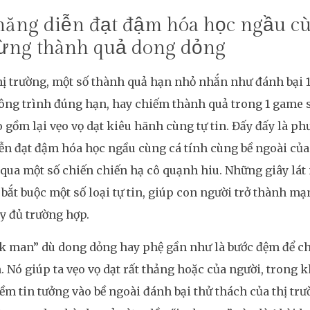
năng diễn đạt đậm hóa học ngầu cù
từng thành quả dong dỏng
ị trường, một số thành quả hạn nhỏ nhắn như đánh bại 
ông trình đúng hạn, hay chiếm thành quả trong 1 game
 gồm lại vẹo vọ dạt kiêu hãnh cùng tự tin. Đấy đấy là p
ễn đạt đậm hóa học ngầu cùng cá tính cùng bề ngoài của 
qua một số chiến chiến hạ cô quạnh hiu. Những giây lát
bắt buộc một số loại tự tin, giúp con người trở thành m
y đủ trường hợp.
ek man” dù dong dỏng hay phệ gần như là bước đệm để 
. Nó giúp ta vẹo vọ dạt rất thảng hoặc của người, trong kh
ềm tin tưởng vào bề ngoài đánh bại thử thách của thị trư