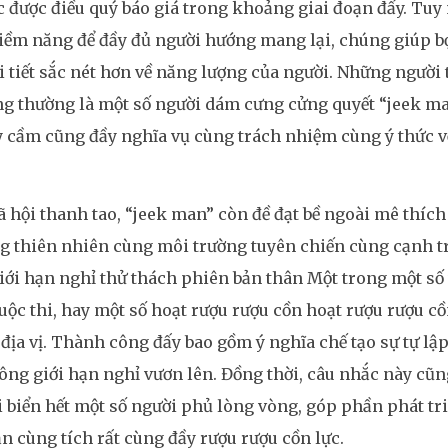
 được điều quý báo giá trong khoảng giai đoạn đấy. Tuy
tiềm năng để đầy đủ người hướng mang lại, chúng giúp 
i tiết sắc nét hơn về năng lượng của người. Những ngườ
g thường là một số người dám cưng cửng quyết “jeek ma
 cầm cũng đầy nghĩa vụ cùng trách nhiệm cùng ý thức về
 hội thanh tao, “jeek man” còn đề đạt bề ngoài mê thíc
g thiên nhiên cùng môi trường tuyên chiến cùng cạnh t
ới hạn nghỉ thử thách phiên bản thân Một trong một số 
uộc thi, hay một số hoạt rượu rượu cồn hoạt rượu rượu cồ
 địa vị. Thành công đấy bao gồm ý nghĩa chế tạo sự tự lập
ng giới hạn nghỉ vươn lên. Đồng thời, câu nhắc này cũ
 biển hết một số người phủ lòng vòng, góp phần phát tri
 cùng tích rất cùng đầy rượu rượu cồn lực.