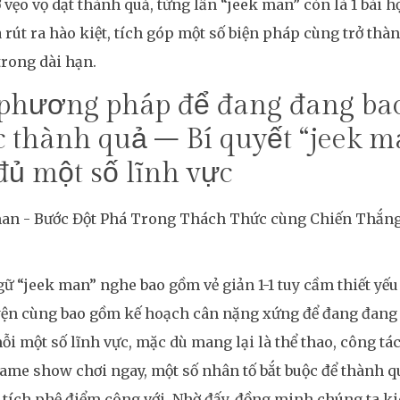
ở vẹo vọ dạt thành quả, từng lần “jeek man” còn là 1 bài 
 rút ra hào kiệt, tích góp một số biện pháp cùng trở th
trong dài hạn.
phương pháp để đang đang ba
 thành quả – Bí quyết “jeek m
đủ một số lĩnh vực
ữ “jeek man” nghe bao gồm vẻ giản 1-1 tuy cầm thiết yếu 
yện cùng bao gồm kế hoạch cân nặng xứng để đang đang
i một số lĩnh vực, mặc dù mang lại là thể thao, công t
ame show chơi ngay, một số nhân tố bắt buộc để thành q
 tích phệ điểm công với. Nhờ đấy, đồng minh chúng ta ki