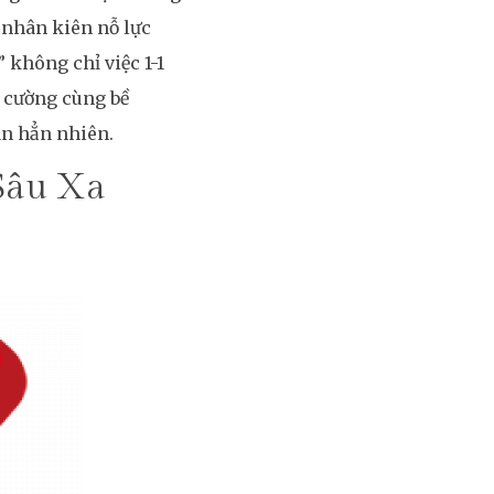
 nhân kiên nỗ lực
 không chỉ việc 1-1
ên cường cùng bề
ân hẳn nhiên.
Sâu Xa