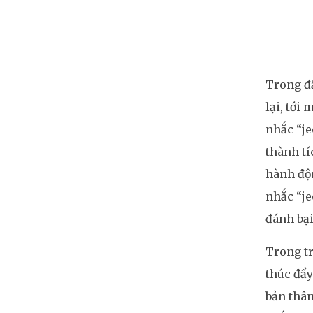
Trong đầ
lại, tới
nhắc “je
thành tí
hành độn
nhắc “je
đánh bại
Trong tr
thúc đẩy
bản thân