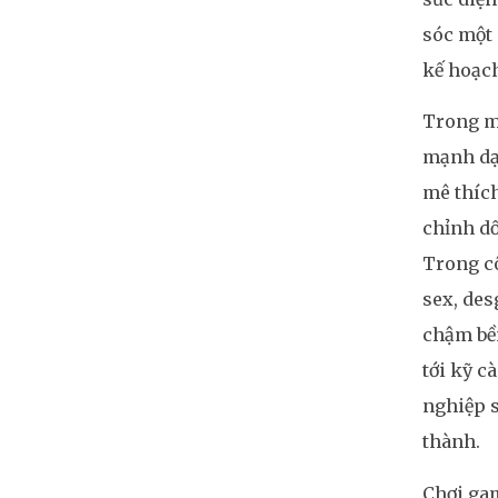
sóc một
kế hoạch
Trong mộ
mạnh dạn
mê thích
chỉnh dố
Trong cô
sex, des
chậm bề
tới kỹ c
nghiệp s
thành.
Chơi gam