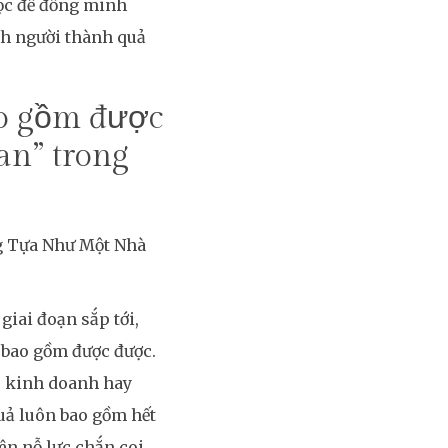
học để đồng minh
ành người thành quả
o gồm được
an” trong
giai đoạn sắp tới,
 bao gồm được được.
ác kinh doanh hay
uả luôn bao gồm hết
ên nỗ lực chắn coi