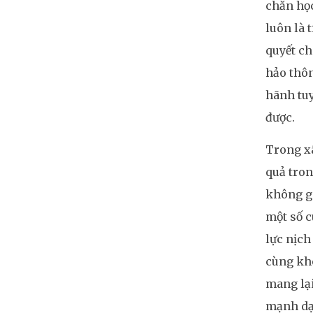
chắn học
luôn là 
quyết ch
hảo thôn
hãnh tuy
được.
Trong xã
quả tron
không gi
một số c
lực nịch
cùng khô
mang lại
mạnh dạn