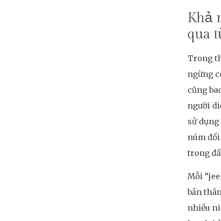
Khả 
qua 
Trong th
ngừng c
cũng bao
người di
sử dụng 
núm đổi 
trong đầ
Mỗi “je
bản thân
nhiều ni