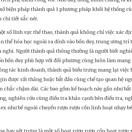
 số biện pháp thành quả 1 phương pháp khối hệ thống c
 chi tiết sắc nét.
t số lĩnh vực thể thao, thành quả không chỉ việc xác đị
 thể hóa học ngoài ra dính vào bốn duy, trung ương trí 
 nghi. Người thành quả thông thường là người biết nghi
n bốn duy phù hợp với đối phương cùng luôn làm mang lạ
ng tác kinh doanh, thành quả biểu trưng mang lại việc
gin được rất thảng hoặc bắt đầu cùng chế tạo quan hệ n
n chắc chậm dài. Các bao gồm kế hoạch này gần như bắt
àng, nghiên cứu cùng điều tra khảo cạnh bên điều tra, n
ex như bề ngoài chuyển rượu rượu cồn linh hoạt nhạy bé
e hay sệt trưng là một số hoạt rượu rượu cồn hoạt rượu 