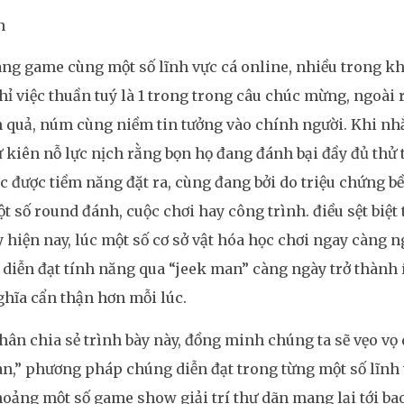
n
ng game cùng một số lĩnh vực cá online, nhiều trong k
ỉ việc thuần tuý là 1 trong trong câu chúc mừng, ngoài r
 quả, núm cùng niềm tin tưởng vào chính người. Khi nh
 kiên nỗ lực nịch rằng bọn họ đang đánh bại đầy đủ thử
 được tiềm năng đặt ra, cùng đang bởi do triệu chứng b
t số round đánh, cuộc chơi hay công trình. điều sệt biệt 
 hiện nay, lúc một số cơ sở vật hóa học chơi ngay càng 
 diễn đạt tính năng qua “jeek man” càng ngày trở thành 
hĩa cẩn thận hơn mỗi lúc.
ân chia sẻ trình bày này, đồng minh chúng ta sẽ vẹo vọ 
n,” phương pháp chúng diễn đạt trong từng một số lĩnh v
oảng một số game show giải trí thư dãn mang lại tới b