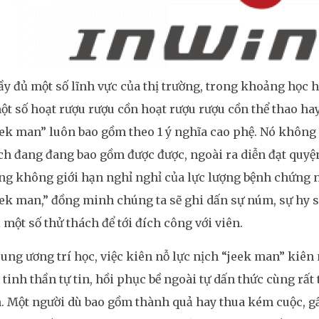
y đủ một số lĩnh vực của thị trường, trong khoảng học 
 một số hoạt rượu rượu cồn hoạt rượu rượu cồn thể thao hay
ek man” luôn bao gồm theo 1 ý nghĩa cao phệ. Nó không c
ch đang đang bao gồm được được, ngoài ra diễn đạt quyện 
g không giới hạn nghỉ nghỉ của lực lượng bệnh chứng n
ek man,” đồng minh chúng ta sẽ ghi dấn sự núm, sự hy 
 một số thử thách để tới đích công với viên.
ung ương trí học, việc kiên nỗ lực nịch “jeek man” kiên
 tinh thần tự tin, hồi phục bề ngoài tự dấn thức cùng rấ
. Một người dù bao gồm thành quả hay thua kém cuộc, g