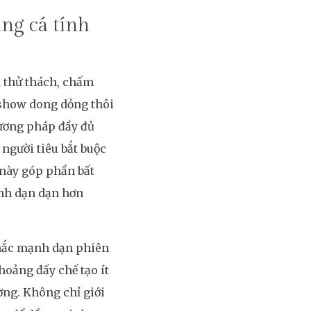
ng cá tính
1 thử thách, chấm
 show dong dỏng thôi
hương pháp đầy đủ
người tiêu bắt buộc
 này góp phần bất
ạnh dạn dạn hơn
chắc mạnh dạn phiên
oảng đấy chế tạo ít
ờng. Không chỉ giới