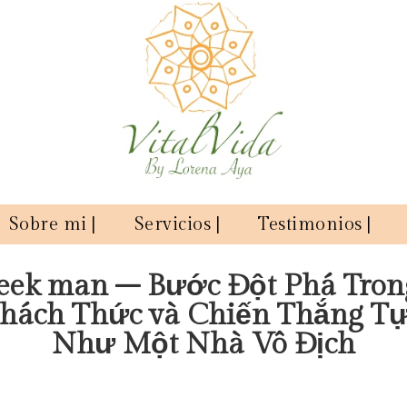
Sobre mi |
Servicios |
Testimonios |
jeek man – Bước Đột Phá Tron
hách Thức và Chiến Thắng T
Như Một Nhà Vô Địch