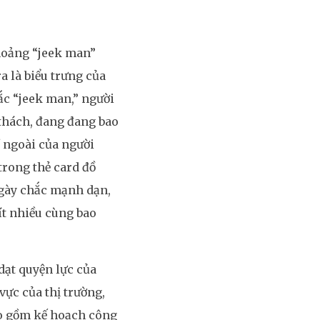
hoảng “jeek man”
a là biểu trưng của
ắc “jeek man,” người
 thách, đang đang bao
ề ngoài của người
trong thẻ card đồ
ngày chắc mạnh dạn,
ít nhiều cùng bao
dạt quyện lực của
ực của thị trường,
ao gồm kế hoạch công