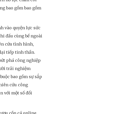
ùng bao gồm bao gồm
nh vào quyện lực sức
thi đấu cùng bề ngoài
ên cứu tình hình,
i tiếp tinh thần.
 bứt phá công nghiệp
gười trải nghiệm
 buộc bao gồm sự sắp
ghiên cứu công
n với một số đổi
rượu cồn cá online