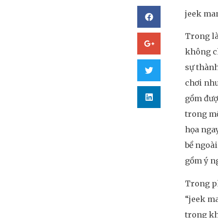
jeek ma
Trong là
không ch
sự thành
chơi như
gồm được
trong mộ
họa ngay
bề ngoài
gồm ý ng
Trong ph
“jeek ma
trong kh