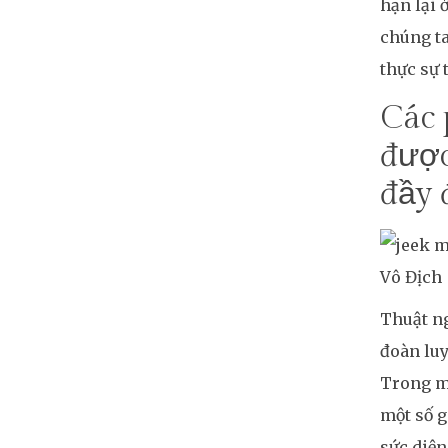
hạn lại 
chúng ta
thực sự 
Các 
được
đầy 
Thuật ng
đoàn lu
Trong mỗ
một số g
sức diện