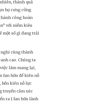
 nhiên, thành quả
bọn họ cưng cửng
i thành công hoàn
n” với niềm kiêu
 một số gì đang trải
h nghi cùng thành
ranh cao. Chúng ta
việc làm mang lại,
n fan hữu để kiên nỗ
, bền kiên nỗ lực
ng truyền cảm xúc
ển ra 1 fan hữu lành