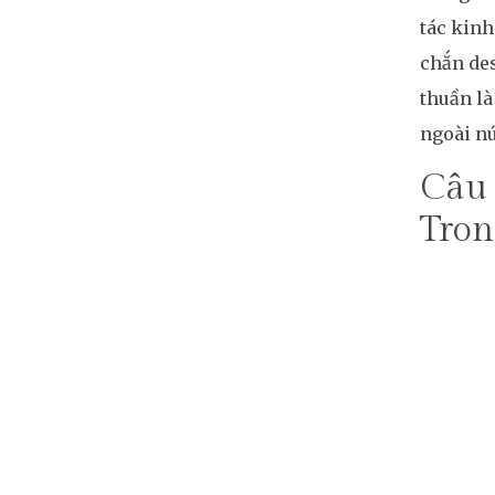
tác kinh
chắn des
thuần là
ngoài nú
Câu 
Tron