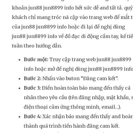
khoản jun88 jun8899 info hết sức dễ and tất tả. quý
khách chỉ mang tróc nã cập vào trang web để mắt t
của jun88 jun8899 info hoặc đi lại đề nghị dùng
jun88 jun8899 info về đồ đạc di động cầm tay, kế ti
tuân theo hướng dẫn.
Bước một:
Truy cập trang web jun88 jun8899
info hoặc mở đề nghị dùng jun88 jun8899 info
Bước 2:
Nhấn vào buton “Đăng cam kết”.
Bước 3:
Điền hoàn toàn báo mang đến thấy cá
nhân theo yêu cầu (tên đăng nhập, mật khẩu, 
điện thoại cảm ứng thông minh, email…).
Bước 4:
Xác nhận báo mang đến thấy and hoà
thành quá trình tiến hành đăng cam kết.