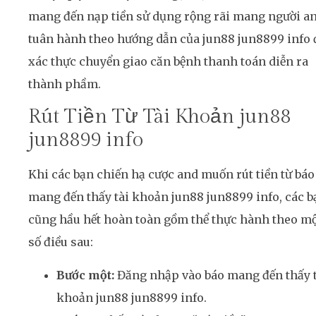
mang đến nạp tiền sử dụng rộng rãi mang người a
tuân hành theo hướng dẫn của jun88 jun8899 info 
xác thực chuyển giao căn bệnh thanh toán diễn ra
thành phầm.
Rút Tiền Từ Tài Khoản jun88
jun8899 info
Khi các bạn chiến hạ cược and muốn rút tiền từ báo
mang đến thấy tài khoản jun88 jun8899 info, các b
cũng hầu hết hoàn toàn gồm thể thực hành theo m
số điều sau:
Bước một:
Đăng nhập vào báo mang đến thấy t
khoản jun88 jun8899 info.