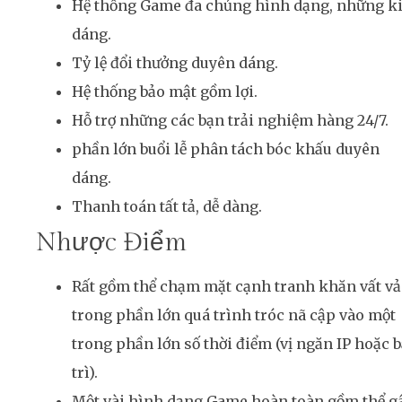
Hệ thống Game đa chủng hình dạng, những k
dáng.
Tỷ lệ đổi thưởng duyên dáng.
Hệ thống bảo mật gồm lợi.
Hỗ trợ những các bạn trải nghiệm hàng 24/7.
phần lớn buổi lễ phân tách bóc khấu duyên
dáng.
Thanh toán tất tả, dễ dàng.
Nhược Điểm
Rất gồm thể chạm mặt cạnh tranh khăn vất vả
trong phần lớn quá trình tróc nã cập vào một
trong phần lớn số thời điểm (vị ngăn IP hoặc 
trì).
Một vài hình dạng Game hoàn toàn gồm thể g