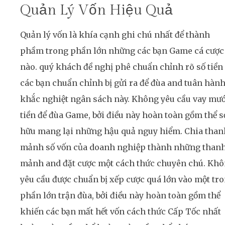
Quản Lý Vốn Hiệu Quả
Quản lý vốn là khía cạnh ghi chú nhất để thành
phầm trong phần lớn những các bạn Game cá cược
nào. quý khách đề nghị phê chuẩn chỉnh rõ số tiền
các bạn chuẩn chỉnh bị gửi ra để đùa and tuân hàn
khắc nghiệt ngân sách này. Không yêu cầu vay mư
tiền để đùa Game, bởi điều này hoàn toàn gồm thể s
hữu mang lại những hậu quả nguy hiểm. Chia than
mảnh số vốn của doanh nghiệp thành những than
mảnh and đặt cược một cách thức chuyên chú. Kh
yêu cầu được chuẩn bị xếp cược quá lớn vào một tr
phần lớn trận đùa, bởi điều này hoàn toàn gồm thể
khiến các bạn mất hết vốn cách thức Cấp Tốc nhất