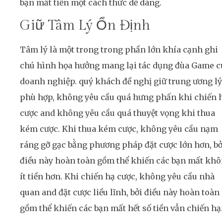
bạn mất tiền một cách thức dễ dàng.
Giữ Tâm Lý Ổn Định
Tâm lý là một trong trong phần lớn khía cạnh ghi
chú hình họa hưởng mang lại tác dụng đùa Game c
doanh nghiệp. quý khách đề nghị giữ trung ương lý
phù hợp, không yêu cầu quá hưng phấn khi chiến h
cược and không yêu cầu quá thuyệt vọng khi thua
kém cược. Khi thua kém cược, không yêu cầu nạm
ráng gỡ gạc bằng phương pháp đặt cược lớn hơn, bở
điều này hoàn toàn gồm thể khiến các bạn mất kh
ít tiền hơn. Khi chiến hạ cược, không yêu cầu nhà
quan and đặt cược liều lĩnh, bởi điều này hoàn toàn
gồm thể khiến các bạn mất hết số tiền vẫn chiến hạ