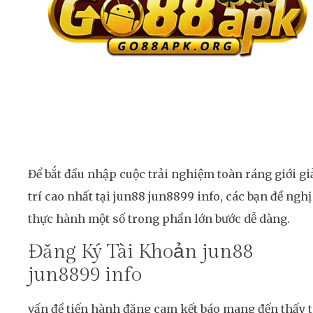
Để bắt đầu nhập cuộc trải nghiệm toàn ráng giới gi
trí cao nhất tại jun88 jun8899 info, các bạn đề nghị
thực hành một số trong phần lớn bước dễ dàng.
Đăng Ký Tài Khoản jun88
jun8899 info
vấn đề tiến hành đăng cam kết báo mang đến thấy t