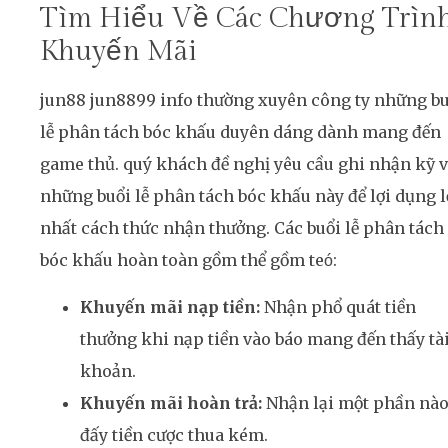
Tìm Hiểu Về Các Chương Trìn
Khuyến Mãi
jun88 jun8899 info thường xuyên công ty những bu
lễ phân tách bóc khấu duyên dáng dành mang đến
game thủ. quý khách đề nghị yêu cầu ghi nhận kỹ v
những buổi lễ phân tách bóc khấu này để lợi dụng 
nhất cách thức nhận thưởng. Các buổi lễ phân tách
bóc khấu hoàn toàn gồm thể gồm teó:
Khuyến mãi nạp tiền:
Nhận phổ quát tiền
thưởng khi nạp tiền vào báo mang đến thấy tà
khoản.
Khuyến mãi hoàn trả:
Nhận lại một phần nà
đấy tiền cược thua kém.