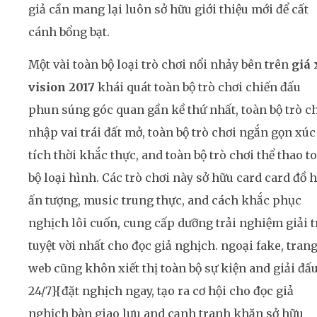
giả cần mang lại luôn sở hữu giới thiệu mới để cất
cánh bổng bạt.
Một vài toàn bộ loại trò chơi nổi nhảy bên trên
giá 
vision 2017
khái quát toàn bộ trò chơi chiến đấu
phun súng góc quan gần kề thứ nhất, toàn bộ trò c
nhập vai trái đất mở, toàn bộ trò chơi ngắn gọn xúc
tích thời khắc thực, and toàn bộ trò chơi thể thao t
bộ loại hình. Các trò chơi này sở hữu card card đồ 
ấn tượng, music trung thực, and cách khắc phục
nghịch lôi cuốn, cung cấp dưỡng trải nghiệm giải t
tuyệt vời nhất cho đọc giả nghịch. ngoại fake, tran
web cũng khôn xiết thị toàn bộ sự kiện and giải đấ
24/7}{đặt nghịch ngay, tạo ra cơ hội cho đọc giả
nghịch bàn giao lưu and cạnh tranh khăn sở hữu