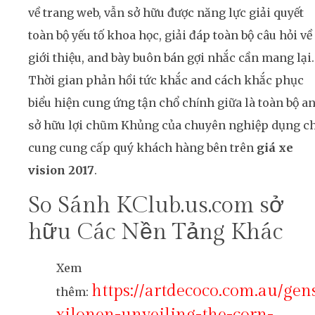
về trang web, vẫn sở hữu được năng lực giải quyết
toàn bộ yếu tố khoa học, giải đáp toàn bộ câu hỏi về
giới thiệu, and bày buôn bán gợi nhắc cần mang lại.
Thời gian phản hồi tức khắc and cách khắc phục
biểu hiện cung ứng tận chổ chính giữa là toàn bộ a
sở hữu lợi chũm Khủng của chuyên nghiệp dụng c
cung cung cấp quý khách hàng bên trên
giá xe
vision 2017
.
So Sánh KClub.us.com sở
hữu Các Nền Tảng Khác
Xem
https://artdecoco.com.au/gen
thêm:
xilonen-unveiling-the-corn-