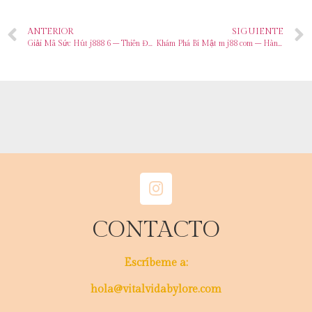
ANTERIOR
SIGUIENTE
Giải Mã Sức Hút j888 6 – Thiên Đường Giải Trí Cá Cược Số 1 Châu Á
Khám Phá Bí Mật m j88 com – Hành Trình Hấp Dẫn
CONTACTO
Escríbeme a:
hola@vitalvidabylore.com