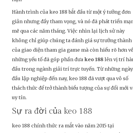
Hành trình của keo 188 bắt đầu từ một ý tưởng đơn
giản nhưng đầy tham vọng, và nó đã phát triển mạ
mẽ qua các năm tháng. Việc nhìn lại lịch sử này
không chỉ giúp chúng ta đánh giá sự trưởng thành
của giao diện tham gia game mà còn hiểu rõ hơn v
những yếu tố đã góp phần đưa
keo 188
lên vị trí h
đầu trong ngành giải trí trực tuyến. Từ những ngày
đầu lập nghiệp đến nay, keo 188 đã vượt qua vô số
thách thức để trở thành biểu tượng của sự đổi mới v
uy tín.
Sự ra đời của keo 188
keo 188 chính thức ra mắt vào năm 2015 tại