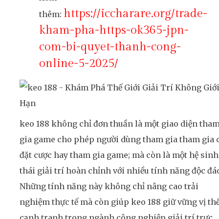
https://iccharare.org/trade-
thêm:
kham-pha-https-ok365-jpn-
com-bi-quyet-thanh-cong-
online-5-2025/
keo 188 không chỉ đơn thuần là một giao diện tha
gia game cho phép người dùng tham gia tham gia 
đặt cược hay tham gia game; mà còn là một hệ sinh
thái giải trí hoàn chỉnh với nhiều tính năng độc đá
Những tính năng này không chỉ nâng cao trải
nghiệm thực tế mà còn giúp keo 188 giữ vững vị th
cạnh tranh trong ngành công nghiệp giải trí trực