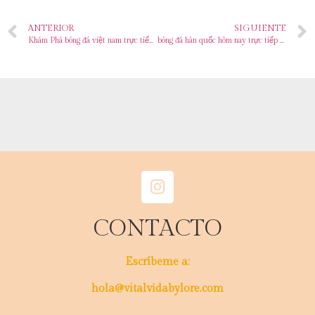
ANTERIOR
SIGUIENTE
Khám Phá bóng đá việt nam trực tiếp đêm nay – Bí Quyết An Toàn Và Thuận Tiện
bóng đá hàn quốc hôm nay trực tiếp – Giải Mã Sức Hút – Bí Quyết Thành Công Của Nhà Cái Hàng Đầu
CONTACTO
Escríbeme a:
hola@vitalvidabylore.com