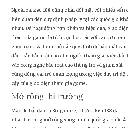
Ngoài ra, keo 188 cũng phải đối mặt với nhiều vấn 
liên quan đến quy định pháp lý tại các quốc gia kh
nhau. Để hoạt động hợp pháp và hiệu quả, giao diệ
tham gia game đã tích cực hợp tác với các cơ quan
chức năng và tuân thủ các quy định để bảo mật cao
đảm bảo bảo mật cao cho người tham gia. Việc đầu 
vào công nghệ bảo mật cao thông tin và giám sát
cũng đóng vai trò quan trọng trong việc duy trì độ 
cậy của giao diện tham gia game.
Mở rộng thị trường
Mặc dù bắt đầu từ Singapore, nhưng keo 188 đã
nhanh chóng mở rộng sang nhiều quốc gia châu Á