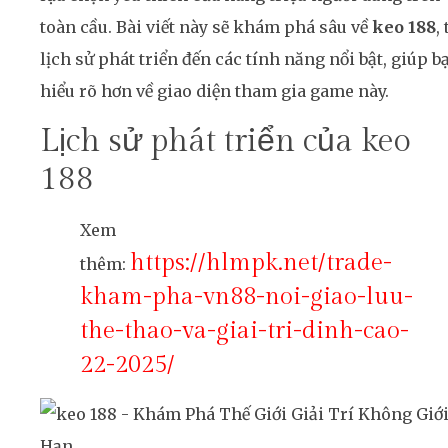
toàn cầu. Bài viết này sẽ khám phá sâu về
keo 188
, 
lịch sử phát triển đến các tính năng nổi bật, giúp b
hiểu rõ hơn về giao diện tham gia game này.
Lịch sử phát triển của keo
188
Xem
https://hlmpk.net/trade-
thêm:
kham-pha-vn88-noi-giao-luu-
the-thao-va-giai-tri-dinh-cao-
22-2025/