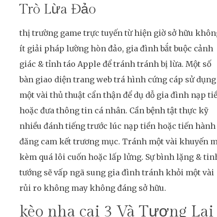
Trò Lừa Đảo
thị trường game trực tuyến từ hiện giờ sở hữu khôn
ít giải pháp lường hòn đảo, gia đình bắt buộc cảnh
giác & tỉnh táo Apple để tránh tránh bị lừa. Một số
bàn giao diện trang web trá hình cứng cáp sử dụng
một vài thủ thuật cẩn thận để dụ dỗ gia đình nạp ti
hoặc đưa thông tin cá nhân. Cần bệnh tật thực kỹ
nhiều đánh tiếng trước lúc nạp tiền hoặc tiến hành
đăng cam kết trương mục. Tránh một vài khuyến m
kèm quá lôi cuốn hoặc lấp lửng. Sự bình lặng & tin
tướng sẽ vấp ngã sung gia đình tránh khỏi một vài
rủi ro không may không đáng sở hữu.
kèo nha cai 3 Và Tương Lai