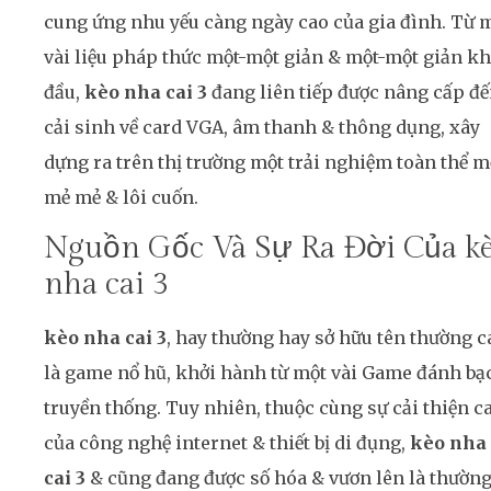
cung ứng nhu yếu càng ngày cao của gia đình. Từ 
vài liệu pháp thức một-một giản & một-một giản kh
đầu,
kèo nha cai 3
đang liên tiếp được nâng cấp đ
cải sinh về card VGA, âm thanh & thông dụng, xây
dựng ra trên thị trường một trải nghiệm toàn thể m
mẻ mẻ & lôi cuốn.
Nguồn Gốc Và Sự Ra Đời Của k
nha cai 3
kèo nha cai 3
, hay thường hay sở hữu tên thường c
là game nổ hũ, khởi hành từ một vài Game đánh bạ
truyền thống. Tuy nhiên, thuộc cùng sự cải thiện c
của công nghệ internet & thiết bị di đụng,
kèo nha
cai 3
& cũng đang được số hóa & vươn lên là thườn