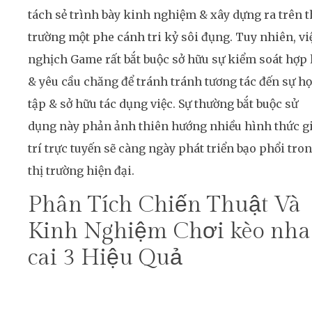
tách sẻ trình bày kinh nghiệm & xây dựng ra trên t
trường một phe cánh tri kỷ sôi đụng. Tuy nhiên, vi
nghịch Game rất bắt buộc sở hữu sự kiểm soát hợp 
& yêu cầu chăng để tránh tránh tương tác đến sự h
tập & sở hữu tác dụng việc. Sự thường bắt buộc sử
dụng này phản ảnh thiên hướng nhiều hình thức gi
trí trực tuyến sẽ càng ngày phát triển bạo phổi tro
thị trường hiện đại.
Phân Tích Chiến Thuật Và
Kinh Nghiệm Chơi kèo nha
cai 3 Hiệu Quả