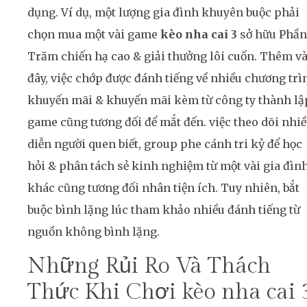
dụng. Ví dụ, một lượng gia đình khuyên buộc phải
chọn mua một vài game
kèo nha cai 3
sở hữu Phần
Trăm chiến hạ cao & giải thưởng lôi cuốn. Thêm v
đây, việc chớp được đánh tiếng về nhiều chương trì
khuyến mãi & khuyến mãi kèm từ công ty thành lậ
game cũng tương đối để mắt đến. việc theo dõi nhi
diễn người quen biết, group phe cánh tri kỷ để học
hỏi & phân tách sẻ kinh nghiệm từ một vài gia đìn
khác cũng tương đối nhân tiện ích. Tuy nhiên, bắt
buộc bình lặng lúc tham khảo nhiều đánh tiếng từ
nguồn không bình lặng.
Những Rủi Ro Và Thách
Thức Khi Chơi kèo nha cai 