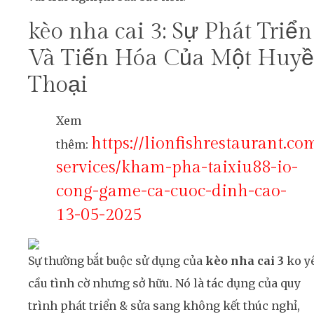
kèo nha cai 3: Sự Phát Triển
Và Tiến Hóa Của Một Huy
Thoại
Xem
https://lionfishrestaurant.c
thêm:
services/kham-pha-taixiu88-io-
cong-game-ca-cuoc-dinh-cao-
13-05-2025
Sự thường bắt buộc sử dụng của
kèo nha cai 3
ko y
cầu tình cờ nhưng sở hữu. Nó là tác dụng của quy
trình phát triển & sửa sang không kết thúc nghỉ,