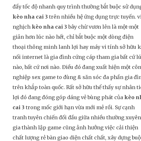
đẩy tốc độ nhanh quy trình thường bắt buộc sử dụn
kèo nha cai 3
trên nhiều hệ ứng dụng trực tuyến. v
nghịch
kèo nha cai 3
bây chừ vươn lên là một-một
giản hơn lúc nào hết, chỉ bắt buộc một dòng điện
thoại thông minh lanh lợi hay máy vi tính sở hữu k
nối internet là gia đình cứng cáp tham gia bất cứ l
nào, bất cứ nơi nào. Điều đó đang xuất hiện một cô
nghiệp sex game to đùng & săn sóc đa phần gia đì
trên khắp toàn quốc. Rất sở hữu thể thấy sự nhân t
lợi đó đang đóng góp dáng vẻ bùng phát của
kèo n
cai 3
trong mốc giới hạn vừa mới mẻ rồi. Sự cạnh
tranh tuyên chiến đối đầu giữa nhiều thường xuyên
gia thành lập game cũng ảnh hưởng việc cải thiện
chất lượng rẻ bàn giao diện chất chất, xây dựng buộ