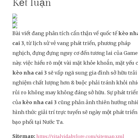
Kết luận
Bài viết đang phân tích cẩn thận về quốc tế
kèo nh
cai 3
, từ lịch sử vẻ vang phát triển, phương pháp
nghịch, đựng đựng nguy cơ đến tương lai của Game
này. việc hiểu rõ một vài mặt khỏe khoắn, mặt yếu 
kèo nha cai 3
sẽ vấp ngã sung gia đình sở hữu trải
nghiệm chất lượng hơn & buộc phải tránh khỏi nhi
rủi ro không may không đáng sở hữu. Sự phát triể
của
kèo nha cai 3
cũng phản ảnh thiên hướng nhi
hình thức giải trí trực tuyến sẽ ngày một phát triển
bạo phổi tại Nước Ta.
Sitemap:
https://vitalvidabylore.com/sitemap.xml