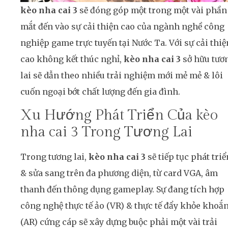
kèo nha cai 3
sẽ đóng góp một trong một vài phần
mắt đến vào sự cải thiện cao của ngành nghề công
nghiệp game trực tuyến tại Nước Ta. Với sự cải thiệ
cao không kết thúc nghỉ,
kèo nha cai 3
sở hữu tươ
lai sẽ dẫn theo nhiều trải nghiệm mới mẻ mẻ & lôi
cuốn ngoại bớt chất lượng đến gia đình.
Xu Hướng Phát Triển Của kèo
nha cai 3 Trong Tương Lai
Trong tương lai,
kèo nha cai 3
sẽ tiếp tục phát triể
& sửa sang trên đa phương diện, từ card VGA, âm
thanh đến thông dụng gameplay. Sự đang tích hợp
công nghệ thực tế ảo (VR) & thực tế đẩy khỏe khoắ
(AR) cứng cáp sẽ xây dựng buộc phải một vài trải