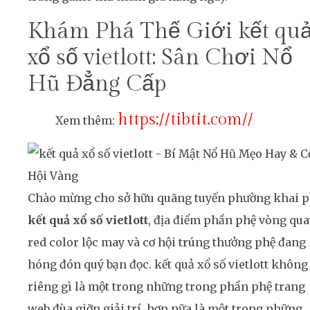
Khám Phá Thế Giới kết qu
xổ số vietlott: Sân Chơi Nổ
Hũ Đẳng Cấp
https://tibtit.com//
Xem thêm:
Chào mừng cho sở hữu quãng tuyến phường khai 
kết quả xổ số vietlott
, địa điểm phần phệ vòng qua
red color lộc may và cơ hội trúng thưởng phệ đang
hóng đón quý bạn đọc. kết quả xổ số vietlott không
riêng gì là một trong những trong phần phệ trang
web đùa giỡn giải trí, hơn nữa là một trong những