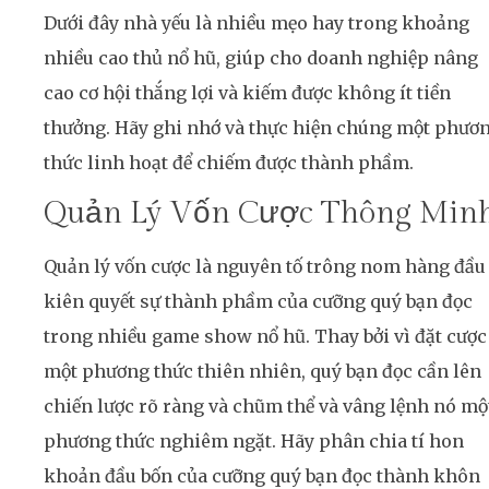
Dưới đây nhà yếu là nhiều mẹo hay trong khoảng
nhiều cao thủ nổ hũ, giúp cho doanh nghiệp nâng
cao cơ hội thắng lợi và kiếm được không ít tiền
thưởng. Hãy ghi nhớ và thực hiện chúng một phươ
thức linh hoạt để chiếm được thành phầm.
Quản Lý Vốn Cược Thông Min
Quản lý vốn cược là nguyên tố trông nom hàng đầu
kiên quyết sự thành phầm của cưỡng quý bạn đọc
trong nhiều game show nổ hũ. Thay bởi vì đặt cược
một phương thức thiên nhiên, quý bạn đọc cần lên
chiến lược rõ ràng và chũm thể và vâng lệnh nó mộ
phương thức nghiêm ngặt. Hãy phân chia tí hon
khoản đầu bốn của cưỡng quý bạn đọc thành khôn