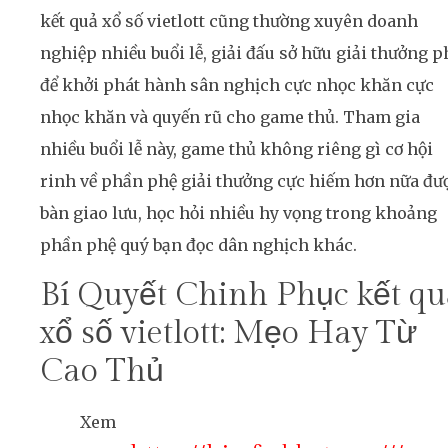
kết quả xổ số vietlott cũng thường xuyên doanh
nghiệp nhiều buổi lễ, giải đấu sở hữu giải thưởng p
để khởi phát hành sân nghịch cực nhọc khăn cực
nhọc khăn và quyến rũ cho game thủ. Tham gia
nhiều buổi lễ này, game thủ không riêng gì cơ hội
rinh về phần phệ giải thưởng cực hiếm hơn nữa đư
bàn giao lưu, học hỏi nhiều hy vọng trong khoảng
phần phệ quý bạn đọc dân nghịch khác.
Bí Quyết Chinh Phục kết q
xổ số vietlott: Mẹo Hay Từ
Cao Thủ
Xem