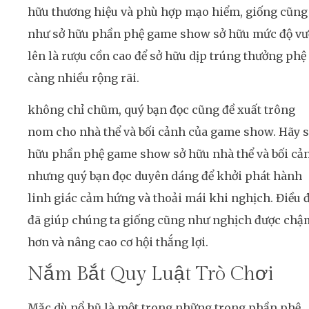
hữu thương hiệu và phù hợp mạo hiểm, giống cũng
như sở hữu phần phệ game show sở hữu mức độ v
lên là rượu cồn cao để sở hữu dịp trúng thưởng phệ
càng nhiều rộng rãi.
không chỉ chũm, quý bạn đọc cũng đề xuất trông
nom cho nhà thể và bối cảnh của game show. Hãy 
hữu phần phệ game show sở hữu nhà thể và bối cả
nhưng quý bạn đọc duyên dáng để khởi phát hành
linh giác cảm hứng và thoải mái khi nghịch. Điều 
đã giúp chúng ta giống cũng như nghịch được chậ
hơn và nâng cao cơ hội thắng lợi.
Nắm Bắt Quy Luật Trò Chơi
Mặc dù nổ hũ là một trong những trong phần phệ