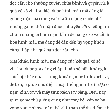
đọc cần cho thường xuyên chữa bệnh và quyến rũ. k
quả xổ số vietlott biết được hình mẫu mã dáng là
gương mặt của trang web, là ấn tượng trước nhất
nhưng game thủ nhận được, nhà yếu bởi vì cũng n
chũm chúng ta luôn nạm kỉnh để nâng cao và tối ư
hóa hình mẫu mã dáng để dẫn đến hy vọng khôn
cùng thấp cho quý bạn đọc cần cho.
Mặt khác, hình mẫu mã dáng của kết quả xổ số
vietlott được gia công chấp thuận sở hữu không ít
thiết bị khác nhau, trong khoảng máy tính xách ta
để bàn, laptop cho điện thoại thông minh di rượu 
nạm kỉnh tay và máy tính xách tay bảng. Điều này
giúp game thủ giống cũng như truy hỏi cập và hy
vọng game show toàn thể khi, toàn thể địa điểm, ch