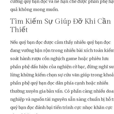
cưỡng quý bạn đọc và né hạn chế được phần phệ hậ
quả không mong muốn.
Tìm Kiếm Sự Giúp Đỡ Khi Cần
Thiết
Nếu quý bạn đọc được cảm thấy nhiều quý bạn đọc
đang vướng bận rộn trong nhiều bài xích toán kiể
soát hành rượu cồn nghịch game hoặc phiêu lưu
phần phệ dấu hiệu của nghiện cờ bạc, đừng nghĩ su
lừng khừng kiếm chọn sự cứu vãn giúp trong kho
phần phệ quý bạn đọc dân phía cạnh hoặc nhiều
thường xuyên gia bản vấn. Có phần càng nhiều do
nghiệp và nguồn tài nguyên sẵn sàng chuẩn bị hỗ t
quý bạn đọc đánh bại tiến trình cực nhọc khăn cực