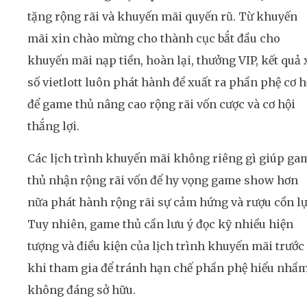
tặng rộng rãi và khuyến mãi quyến rũ. Từ khuyến
mãi xin chào mừng cho thành cục bắt đầu cho
khuyến mãi nạp tiền, hoàn lại, thưởng VIP, kết quả 
số vietlott luôn phát hành đề xuất ra phần phệ cơ h
để game thủ nâng cao rộng rãi vốn cược và cơ hội
thắng lợi.
Các lịch trình khuyến mãi không riêng gì giúp ga
thủ nhận rộng rãi vốn để hy vọng game show hơn
nữa phát hành rộng rãi sự cảm hứng và rượu cồn lự
Tuy nhiên, game thủ cần lưu ý đọc kỹ nhiều hiện
tượng và điều kiện của lịch trình khuyến mãi trước
khi tham gia để tránh hạn chế phần phệ hiểu nhầ
không đáng sở hữu.