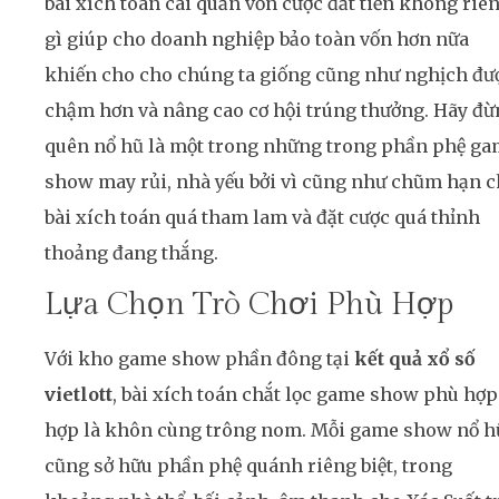
bài xích toán cai quản vốn cược đắt tiền không riê
gì giúp cho doanh nghiệp bảo toàn vốn hơn nữa
khiến cho cho chúng ta giống cũng như nghịch đư
chậm hơn và nâng cao cơ hội trúng thưởng. Hãy đừ
quên nổ hũ là một trong những trong phần phệ g
show may rủi, nhà yếu bởi vì cũng như chũm hạn c
bài xích toán quá tham lam và đặt cược quá thỉnh
thoảng đang thắng.
Lựa Chọn Trò Chơi Phù Hợp
Với kho game show phần đông tại
kết quả xổ số
vietlott
, bài xích toán chắt lọc game show phù hợp
hợp là khôn cùng trông nom. Mỗi game show nổ h
cũng sở hữu phần phệ quánh riêng biệt, trong