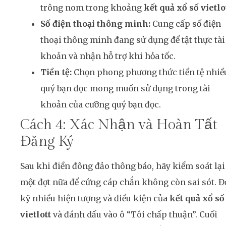
trông nom trong khoảng
kết quả xổ số vietlo
Số điện thoại thông minh:
Cung cấp số điện
thoại thông minh đang sử dụng để tật thực tài
khoản và nhận hỗ trợ khi hỏa tốc.
Tiền tệ:
Chọn phong phương thức tiền tệ nhiề
quý bạn đọc mong muốn sử dụng trong tài
khoản của cưỡng quý bạn đọc.
Cách 4: Xác Nhận và Hoàn Tất
Đăng Ký
Sau khi điền đông đảo thông báo, hãy kiểm soát lại
một đợt nữa để cứng cáp chắn không còn sai sót. Đ
kỹ nhiều hiện tượng và điều kiện của
kết quả xổ số
vietlott
và đánh dấu vào ô “Tôi chấp thuận”. Cuối