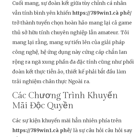
Cuối mang, sự đoàn kết giữa tùy chỉnh cá nhân
vẫn tính bình yên khiến
https://789win1.cà phê/
trở thành tuyển chọn hoàn hảo mang lại cả game
thủ sở hữu tính chuyên nghiệp lẫn amateur. Tôi
mang lại rằng, mang sự tiến lên của giải pháp
công nghệ, hệ ứng dụng này cứng cáp chắn lan
rộng ra ngã xung phần đa đặc tính cũng như phối
đoàn kết thực tiễn ảo, thiết kế phải bắt đầu làm
trải nghiệm chân thực Ngoài ra.
Các Chương Trình Khuyến
Mãi Độc Quyền
Các sự kiện khuyến mãi hẳn nhiên phía trên
https://789win1.cà phê/
là sự câu hỏi câu hỏi say