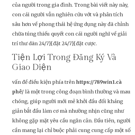
của người trong gia đình. Trong bài viết này này,
con cái người vẫn nghiên cứu vớt và phân tích
sâu hơn về phong thái hệ ứng dụng này đã chỉnh
chữa túng thiếu quyết con cái người nghĩ về giải
trí thư dãn 24/7}{đặt 24/7}{đặt cược.
Tiện Lợi Trong Đăng Ký Và
Giao Diện
vấn đề điều kiện phía trên
https://789win1.cà
phê/
là một trong công đoạn bình thường và mau
chóng, giúp người mới mẻ khởi đầu đối kháng
giản bắt đầu làm cơ mà nhường nhịn cũng như
không gặp mặt yêu cầu ngăn cản. Đầu tiên, người
cần mang lại chỉ buộc phải cung cung cấp một số