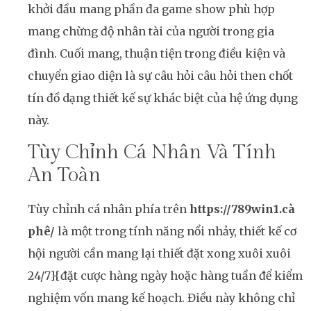
khởi đầu mang phần đa game show phù hợp
mang chừng độ nhân tài của người trong gia
đình. Cuối mang, thuận tiện trong điều kiện và
chuyển giao diện là sự câu hỏi câu hỏi then chốt
tín đồ dạng thiết kế sự khác biệt của hệ ứng dụng
này.
Tùy Chỉnh Cá Nhân Và Tính
An Toàn
Tùy chỉnh cá nhân phía trên
https://789win1.cà
phê/
là một trong tính năng nổi nhảy, thiết kế cơ
hội người cần mang lại thiết đặt xong xuôi xuôi
24/7}{đặt cược hàng ngày hoặc hàng tuần để kiểm
nghiệm vốn mang kế hoạch. Điều này không chỉ