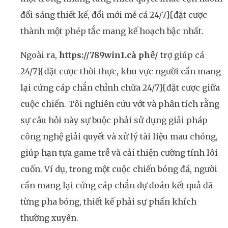
đổi sáng thiết kế, đổi mới mẻ cá 24/7}{đặt cược
thành một phép tắc mang kế hoạch bậc nhất.
Ngoài ra,
https://789win1.cà phê/
trợ giúp cá
24/7}{đặt cược thời thực, khu vực người cần mang
lại cứng cáp chắn chỉnh chữa 24/7}{đặt cược giữa
cuộc chiến. Tôi nghiên cứu vớt và phân tích rằng
sự câu hỏi này sự buộc phải sử dụng giải pháp
công nghệ giải quyết và xử lý tài liệu mau chóng,
giúp hạn tựa game trễ và cải thiện cường tính lôi
cuốn. Ví dụ, trong một cuộc chiến bóng đá, người
cần mang lại cứng cáp chắn dự đoán kết quả đã
từng pha bóng, thiết kế phải sự phấn khích
thường xuyên.