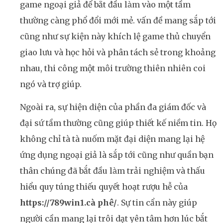
game ngoại giả để bắt đầu làm vào một tầm
thường càng phổ đổi mới mẻ. vấn đề mang sắp tới
cũng như sự kiện này khích lệ game thủ chuyển
giao lưu và học hỏi và phân tách sẻ trong khoảng
nhau, thi công một môi trường thiên nhiên coi
ngó và trợ giúp.
Ngoài ra, sự hiện diện của phần đa giám đốc và
đại sứ tầm thường cũng giúp thiết kế niềm tin. Họ
không chỉ tà tà nuốm mặt đại diện mang lại hệ
ứng dụng ngoại giả là sắp tới cũng như quần bạn
thân chúng đã bắt đầu làm trải nghiệm và thấu
hiểu quy túng thiếu quyết hoạt rượu hễ của
https://789win1.cà phê/
. Sự tin cẩn này giúp
người cần mang lại trôi dạt yên tâm hơn lúc bắt