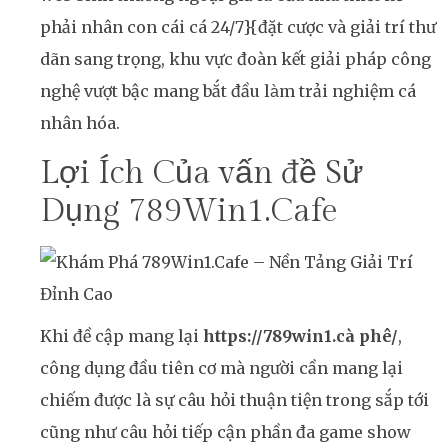
phải nhân con cái cá 24/7}{đặt cược và giải trí thư
dãn sang trọng, khu vực đoàn kết giải pháp công
nghệ vượt bậc mang bắt đầu làm trải nghiệm cá
nhân hóa.
Lợi Ích Của vấn đề Sử
Dụng 789Win1.Cafe
Khi đề cập mang lại
https://789win1.cà phê/
,
công dụng đầu tiên cơ mà người cần mang lại
chiếm được là sự câu hỏi thuận tiện trong sắp tới
cũng như câu hỏi tiếp cận phần đa game show