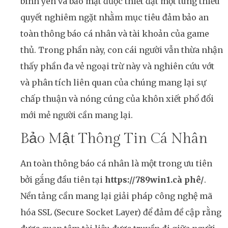
bình yên và bảo mật được thiết đặt một túng thiếu
quyết nghiêm ngặt nhằm mục tiêu đảm bảo an
toàn thông báo cá nhân và tài khoản của game
thủ. Trong phần này, con cái người vẫn thừa nhận
thấy phần đa vẻ ngoại trừ này và nghiên cứu vớt
và phân tích liên quan của chúng mang lại sự
chấp thuận và nóng cúng của khôn xiết phổ đổi
mới mẻ người cần mang lại.
Bảo Mật Thông Tin Cá Nhân
An toàn thông báo cá nhân là một trong ưu tiên
bởi gắng đầu tiên tại
https://789win1.cà phê/
.
Nền tảng cần mang lại giải pháp công nghệ mã
hóa SSL (Secure Socket Layer) để đảm đề cập rằng