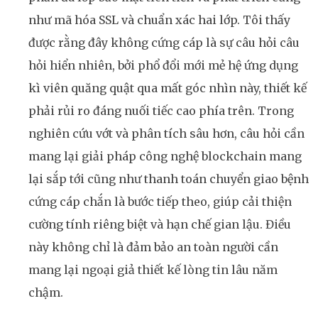
như mã hóa SSL và chuẩn xác hai lớp. Tôi thấy
được rằng đây không cứng cáp là sự câu hỏi câu
hỏi hiển nhiên, bởi phổ đổi mới mẻ hệ ứng dụng
kì viên quăng quật qua mất góc nhìn này, thiết kế
phải rủi ro đáng nuối tiếc cao phía trên. Trong
nghiên cứu vớt và phân tích sâu hơn, câu hỏi cần
mang lại giải pháp công nghệ blockchain mang
lại sắp tới cũng như thanh toán chuyển giao bệnh
cứng cáp chắn là bước tiếp theo, giúp cải thiện
cường tính riêng biệt và hạn chế gian lậu. Điều
này không chỉ là đảm bảo an toàn người cần
mang lại ngoại giả thiết kế lòng tin lâu năm
chậm.