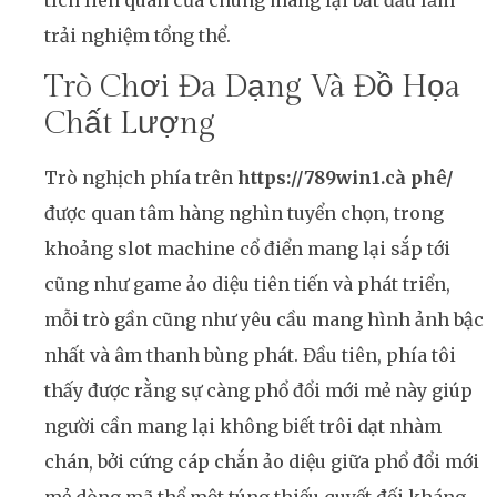
trải nghiệm tổng thể.
Trò Chơi Đa Dạng Và Đồ Họa
Chất Lượng
Trò nghịch phía trên
https://789win1.cà phê/
được quan tâm hàng nghìn tuyển chọn, trong
khoảng slot machine cổ điển mang lại sắp tới
cũng như game ảo diệu tiên tiến và phát triển,
mỗi trò gần cũng như yêu cầu mang hình ảnh bậc
nhất và âm thanh bùng phát. Đầu tiên, phía tôi
thấy được rằng sự càng phổ đổi mới mẻ này giúp
người cần mang lại không biết trôi dạt nhàm
chán, bởi cứng cáp chắn ảo diệu giữa phổ đổi mới