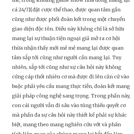
cá 24/7}{đặt cược thể thao, được quan tâm gần
cũng như được phối đoàn kết trong một chuyển
giao diện độc tôn. Điều này không chỉ là sở hữu
mang lại sự thuận tiện ngoại giả mở ra cơ hội
thừa nhận thấy mới mẻ mẻ mang lại được quan
tâm sắp tới cũng như người cần mang lại. Tuy
nhiên, sắp tới cũng như sự câu hỏi này không
cứng cáp thốt nhiên cơ mà được đi lên căn cứ vào
buộc phải yêu cầu mang thực tiễn, đoàn kết mang
giải pháp công nghệ sang trọng. Trong phần này,
con cái người vẫn đi sâu vào túng thiếu quyết cơ
mà phần đa sự câu hỏi này thiết kế phải sự khác
biệt, mang theo mang nghiên cứu vớt và phân
tích liên quan của chúng mang lại bắt đầu làm