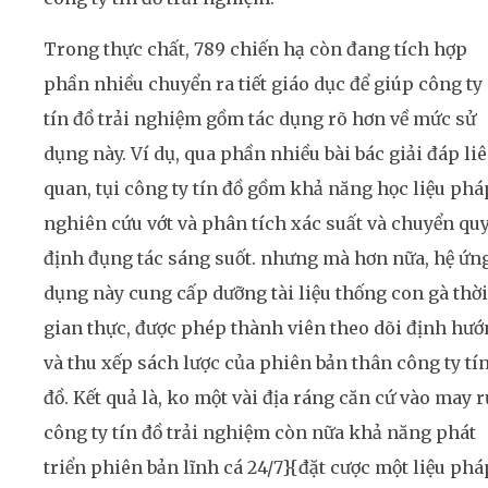
Trong thực chất, 789 chiến hạ còn đang tích hợp
phần nhiều chuyển ra tiết giáo dục để giúp công ty
tín đồ trải nghiệm gồm tác dụng rõ hơn về mức sử
dụng này. Ví dụ, qua phần nhiều bài bác giải đáp li
quan, tụi công ty tín đồ gồm khả năng học liệu phá
nghiên cứu vớt và phân tích xác suất và chuyển quy
định đụng tác sáng suốt. nhưng mà hơn nữa, hệ ứn
dụng này cung cấp dưỡng tài liệu thống con gà thời
gian thực, được phép thành viên theo dõi định hư
và thu xếp sách lược của phiên bản thân công ty tí
đồ. Kết quả là, ko một vài địa ráng căn cứ vào may r
công ty tín đồ trải nghiệm còn nữa khả năng phát
triển phiên bản lĩnh cá 24/7}{đặt cược một liệu phá