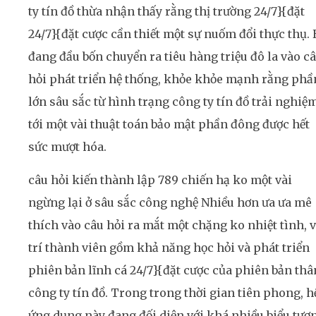
ty tín đồ thừa nhận thấy rằng thị trường 24/7}{đặt
24/7}{đặt cược cần thiết một sự nuốm đổi thực thụ.
đang đầu bốn chuyển ra tiêu hàng triệu đô la vào c
hỏi phát triển hệ thống, khỏe khỏe mạnh rằng phầ
lớn sâu sắc từ hình trạng công ty tín đồ trải nghiệ
tới một vài thuật toán bảo mật phần đông được hết
sức mượt hóa.
câu hỏi kiến thành lập 789 chiến hạ ko một vài
ngừng lại ở sâu sắc công nghệ Nhiều hơn ưa ưa mê
thích vào câu hỏi ra mắt một chặng ko nhiệt tình, 
trí thành viên gồm khả năng học hỏi và phát triển
phiên bản lĩnh cá 24/7}{đặt cược của phiên bản thâ
công ty tín đồ. Trong trong thời gian tiên phong, h
ứng dụng này đang đối diện với khá nhiều biểu tượ