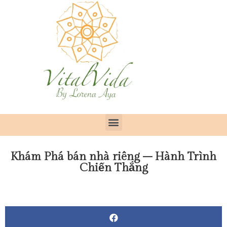
Khám Phá bán nhà riêng – Hành Trình
Chiến Thắng