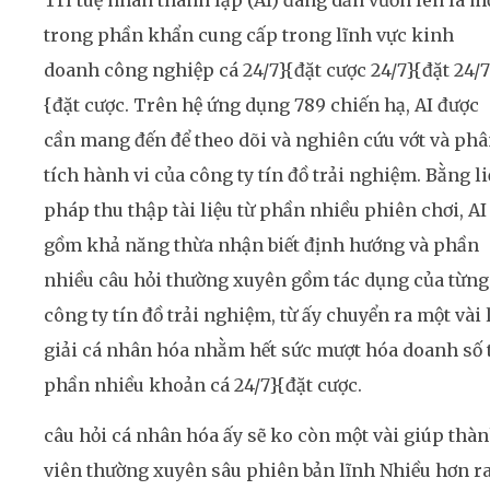
trong phần khẩn cung cấp trong lĩnh vực kinh
doanh công nghiệp cá 24/7}{đặt cược 24/7}{đặt 24/7
{đặt cược. Trên hệ ứng dụng 789 chiến hạ, AI được
cần mang đến để theo dõi và nghiên cứu vớt và ph
tích hành vi của công ty tín đồ trải nghiệm. Bằng l
pháp thu thập tài liệu từ phần nhiều phiên chơi, AI
gồm khả năng thừa nhận biết định hướng và phần
nhiều câu hỏi thường xuyên gồm tác dụng của từng
công ty tín đồ trải nghiệm, từ ấy chuyển ra một vài 
giải cá nhân hóa nhằm hết sức mượt hóa doanh số 
phần nhiều khoản cá 24/7}{đặt cược.
câu hỏi cá nhân hóa ấy sẽ ko còn một vài giúp thà
viên thường xuyên sâu phiên bản lĩnh Nhiều hơn r