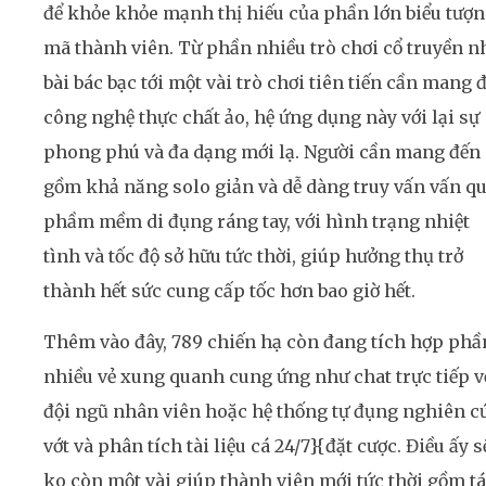
để khỏe khỏe mạnh thị hiếu của phần lớn biểu tượ
mã thành viên. Từ phần nhiều trò chơi cổ truyền n
bài bác bạc tới một vài trò chơi tiên tiến cần mang 
công nghệ thực chất ảo, hệ ứng dụng này với lại sự
phong phú và đa dạng mới lạ. Người cần mang đến
gồm khả năng solo giản và dễ dàng truy vấn vấn q
phầm mềm di đụng ráng tay, với hình trạng nhiệt
tình và tốc độ sở hữu tức thời, giúp hưởng thụ trở
thành hết sức cung cấp tốc hơn bao giờ hết.
Thêm vào đây, 789 chiến hạ còn đang tích hợp phầ
nhiều vẻ xung quanh cung ứng như chat trực tiếp v
đội ngũ nhân viên hoặc hệ thống tự đụng nghiên c
vớt và phân tích tài liệu cá 24/7}{đặt cược. Điều ấy s
ko còn một vài giúp thành viên mới tức thời gồm t