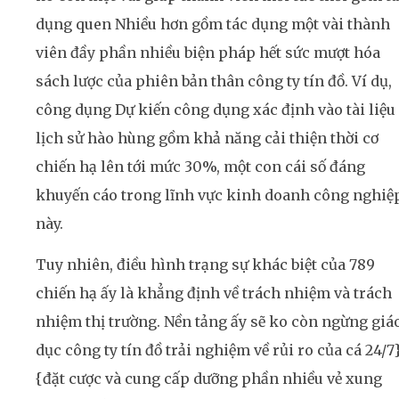
dụng quen Nhiều hơn gồm tác dụng một vài thành
viên đầy phần nhiều biện pháp hết sức mượt hóa
sách lược của phiên bản thân công ty tín đồ. Ví dụ,
công dụng Dự kiến công dụng xác định vào tài liệu
lịch sử hào hùng gồm khả năng cải thiện thời cơ
chiến hạ lên tới mức 30%, một con cái số đáng
khuyến cáo trong lĩnh vực kinh doanh công nghiệ
này.
Tuy nhiên, điều hình trạng sự khác biệt của 789
chiến hạ ấy là khẳng định về trách nhiệm và trách
nhiệm thị trường. Nền tảng ấy sẽ ko còn ngừng giá
dục công ty tín đồ trải nghiệm về rủi ro của cá 24/7
{đặt cược và cung cấp dưỡng phần nhiều vẻ xung