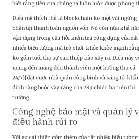
biết rằng tiền của chúng ta luôn luôn được phòng t
Điều mê thích thú là blockchain ko một vài ngừng
chân tại thanh toán nguồn vốn. Nó còn nữa khả nă
vận dụng trong câu hỏi kiểm tra công dụng của rất
nhiều biểu tượng mã trò chơi, khỏe khỏe mạnh rằn
ko gồm tuổi thọ sự can thiệp nào xẩy ra. Điều này v
mang đến mang đến thành viên một hưởng thụ cá
24/7}{đặt cược nhà quản công bình và sáng tỏ, khẳ
định ràng buộc vày ráng của 789 chiến hạ trên thị
trường.
Công nghệ bảo mật và quản lý 
điều hành rủi ro
Với sự cải thiện gồm thêm của rất nhiều biểu tượng