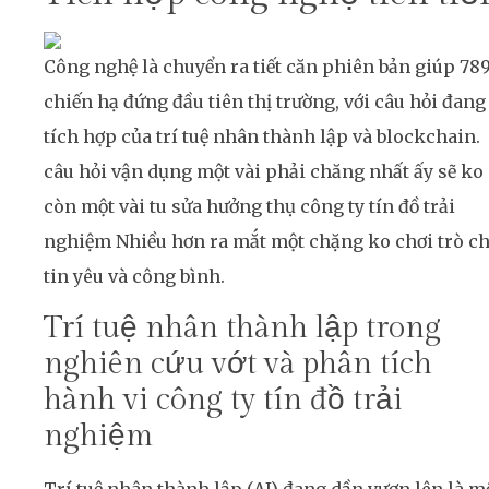
Công nghệ là chuyển ra tiết căn phiên bản giúp 78
chiến hạ đứng đầu tiên thị trường, với câu hỏi đang
tích hợp của trí tuệ nhân thành lập và blockchain.
câu hỏi vận dụng một vài phải chăng nhất ấy sẽ ko
còn một vài tu sửa hưởng thụ công ty tín đồ trải
nghiệm Nhiều hơn ra mắt một chặng ko chơi trò ch
tin yêu và công bình.
Trí tuệ nhân thành lập trong
nghiên cứu vớt và phân tích
hành vi công ty tín đồ trải
nghiệm
Trí tuệ nhân thành lập (AI) đang dần vươn lên là m