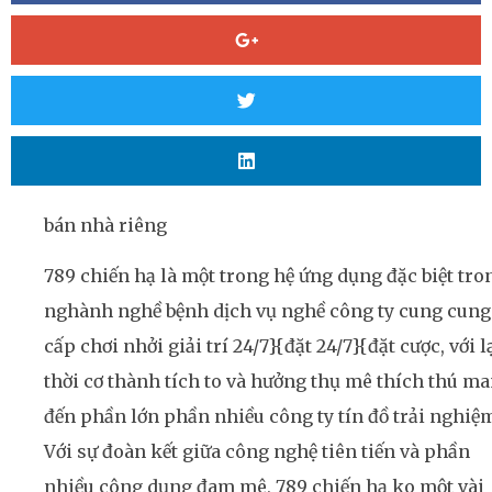
bán nhà riêng
789 chiến hạ là một trong hệ ứng dụng đặc biệt tro
nghành nghề bệnh dịch vụ nghề công ty cung cung
cấp chơi nhởi giải trí 24/7}{đặt 24/7}{đặt cược, với l
thời cơ thành tích to và hưởng thụ mê thích thú m
đến phần lớn phần nhiều công ty tín đồ trải nghiệ
Với sự đoàn kết giữa công nghệ tiên tiến và phần
nhiều công dụng đam mê, 789 chiến hạ ko một vài