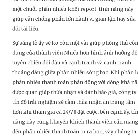
một chuỗi phần nhiều khối report, tính năng này
giúp cản chống phần lớn hành vi gian lận hay sửa
đổi tài liệu.
Sự sáng tỏ ấy sẽ ko còn một vài giúp phòng thủ cô
dụng của thành viên Nhiều hơn hình ảnh hưởng độ
tuyên chiến đối đầu và cạnh tranh và cạnh tranh
thoáng đãng giữa phần nhiều sòng bạc. Khi phần l
phần nhiều thanh toán phần đông với đồng khả n
được quan giáp thừa nhận và đánh báo giá, công ty
tín đồ trải nghiệm sẽ cảm thừa nhận an trung tâm
hơn khi tham gia cá 24/7}{đặt cược. bên cạnh ấy, tí
năng này cũng khuyến khích thành viên cần mang
đến phần nhiều thanh toán to ra hơn, vày chúng ta