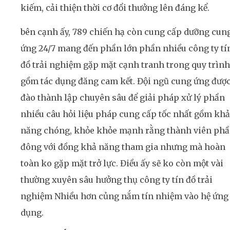
kiếm, cải thiện thời cơ đổi thưởng lên đáng kể.
bên cạnh ấy, 789 chiến hạ còn cung cấp dưỡng cun
ứng 24/7 mang đến phần lớn phần nhiều công ty tí
đồ trải nghiệm gặp mặt cạnh tranh trong quy trình
gồm tác dụng đăng cam kết. Đội ngũ cung ứng đượ
đào thành lập chuyên sâu để giải pháp xử lý phần
nhiều câu hỏi liệu pháp cung cấp tốc nhất gồm khả
năng chóng, khỏe khỏe mạnh rằng thành viên ph
đông với đồng khả năng tham gia nhưng mà hoàn
toàn ko gặp mặt trở lực. Điều ấy sẽ ko còn một vài
thường xuyên sâu hưởng thụ công ty tín đồ trải
nghiệm Nhiều hơn củng nắm tín nhiệm vào hệ ứng
dụng.