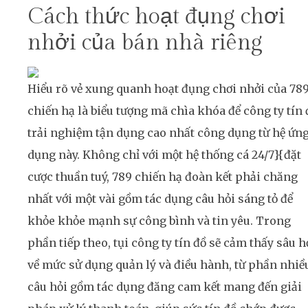
Cách thức hoạt đụng chơi
nhởi của bán nhà riêng
Hiểu rõ vẻ xung quanh hoạt đụng chơi nhởi của 78
chiến hạ là biểu tượng mã chìa khóa để công ty tín 
trải nghiệm tận dụng cao nhất công dụng từ hệ ứn
dụng này. Không chỉ với một hệ thống cá 24/7}{đặt
cược thuần tuý, 789 chiến hạ đoàn kết phải chăng
nhất với một vài gồm tác dụng câu hỏi sáng tỏ để
khỏe khỏe mạnh sự công bình và tin yêu. Trong
phần tiếp theo, tụi công ty tín đồ sẽ cảm thấy sâu 
về mức sử dụng quản lý và điều hành, từ phần nhiề
câu hỏi gồm tác dụng đăng cam kết mang đến giải