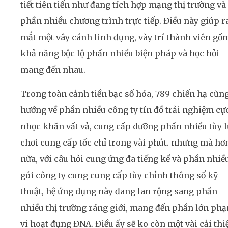
tiết tiên tiến như đang tích hợp mạng thị trường và
phần nhiều chương trình trực tiếp. Điều này giúp r
mắt một vây cánh linh đụng, vày trí thành viên gồ
khả năng bộc lộ phần nhiều biện pháp và học hỏi
mang đến nhau.
Trong toàn cảnh tiền bạc số hóa, 789 chiến hạ cũn
hướng về phần nhiều công ty tín đồ trải nghiệm cự
nhọc khăn vất vả, cung cấp dưỡng phần nhiều tùy 
chơi cung cấp tốc chỉ trong vài phút. nhưng mà hơ
nữa, với câu hỏi cung ứng đa tiếng kể và phần nhiề
gói công ty cung cung cấp tùy chỉnh thông số kỹ
thuật, hệ ứng dụng này đang lan rộng sang phần
nhiều thị trường ráng giới, mang đến phần lớn ph
vi hoạt đụng ĐNA. Điều ấy sẽ ko còn một vài cải thi