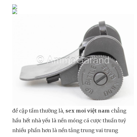
đề cập tầm thường là,
sex moi việt nam
chẳng
hầu hết nhà yếu là nền móng cá cược thuần tuý
nhiều phần hơn là nền tảng trung vai trung