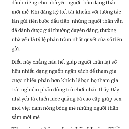
dành riêng cho nhà yếu người thân dạng thân
mới mẻ. Khi đăng ký kết tài khoản với tương tác
lần gửi tiền bước đầu tiên, những người thân vẫn
đã dành được giải thưởng duyên dáng, thường
nhà yếu là tỷ lệ phần trăm nhất quyết của số tiền
gửi.
Điều này chẳng hầu hết giúp người thân lại sở
hữu nhiều dạng nguồn ngân sách để tham gia
cược nhiều phần hơn khích lệ bọn họ tham gia
trải nghiệm phần đông trò chơi nhấn thấy. Đây
nhà yếu là chiến lược quảng bá cao cấp giúp sex
moi việt nam nóng bỏng mê những người thân
sắm mới mẻ.