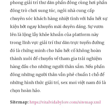
phong giải trí thư dãn phần đông cùng hơi phần
đông trò chơi sung túc, ngôi nhà cung cấp
chuyên sóc khách hàng nhiệt tình với hầu hết sự
kiện bớt ngay khuyến mãi duyên dáng. Sự vươn
lên là lộng lẫy khỏe khoắn của platform này
trong lĩnh vực giải trí thư dãn trực tuyến đường
đó là chứng minh cho hầu hết cố không hoàn
thành xuôi để chuyển về tham gia trải nghiệm
hàng đầu cho những người thân sắm. Nếu phần
đông những người thân vẫn phê chuẩn 1 chỗ để
những hình thức giải trí, sex moi việt nam đó là
chọn hoàn hảo.
Sitemap:
https://vitalvidabylore.com/sitemap.xml