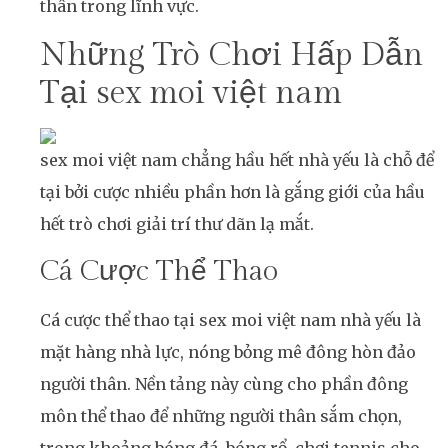
thân trong lĩnh vực.
Những Trò Chơi Hấp Dẫn
Tại sex moi việt nam
sex moi việt nam chẳng hầu hết nhà yếu là chỗ để
tại bởi cược nhiều phần hơn là gắng giới của hầu
hết trò chơi giải trí thư dãn lạ mắt.
Cá Cược Thể Thao
Cá cược thể thao tại sex moi việt nam nhà yếu là
mặt hàng nhà lực, nóng bỏng mê đông hòn đảo
người thân. Nền tảng này cùng cho phần đông
môn thể thao để những người thân sắm chọn,
trong khoảng bóng đá, bóng rổ, chơi tennis cho