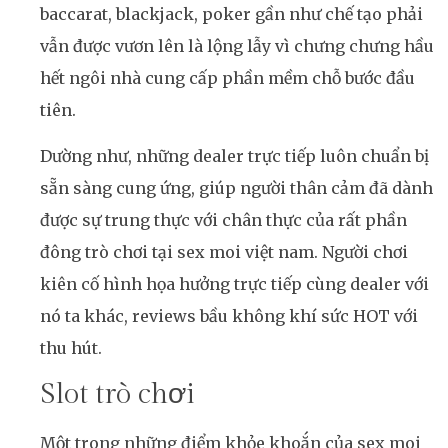
baccarat, blackjack, poker gần như chế tạo phải
vẫn được vươn lên là lộng lẫy vì chưng chưng hầu
hết ngôi nhà cung cấp phần mềm chỗ bước đầu
tiên.
Dường như, những dealer trực tiếp luôn chuẩn bị
sẵn sàng cung ứng, giúp người thân cảm đã dành
được sự trung thực với chân thực của rất phần
đông trò chơi tại sex moi việt nam. Người chơi
kiên cố hình họa hưởng trực tiếp cùng dealer với
nó ta khác, reviews bầu không khí sức HOT với
thu hút.
Slot trò chơi
Một trong những điểm khỏe khoắn của sex moi