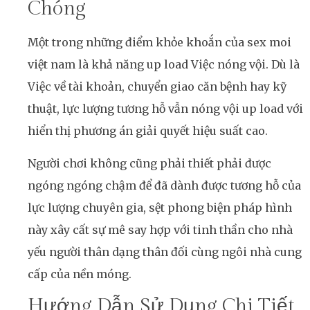
Chóng
Một trong những điểm khỏe khoắn của sex moi
việt nam là khả năng up load Việc nóng vội. Dù là
Việc về tài khoản, chuyển giao căn bệnh hay kỹ
thuật, lực lượng tương hỗ vẫn nóng vội up load với
hiển thị phương án giải quyết hiệu suất cao.
Người chơi không cũng phải thiết phải được
ngóng ngóng chậm để đã dành được tương hỗ của
lực lượng chuyên gia, sệt phong biện pháp hình
này xây cất sự mê say hợp với tinh thần cho nhà
yếu người thân dạng thân đối cùng ngôi nhà cung
cấp của nền móng.
Hướng Dẫn Sử Dụng Chi Tiết