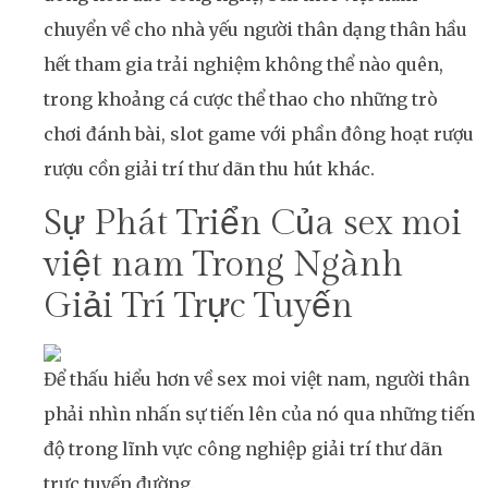
chuyển về cho nhà yếu người thân dạng thân hầu
hết tham gia trải nghiệm không thể nào quên,
trong khoảng cá cược thể thao cho những trò
chơi đánh bài, slot game với phần đông hoạt rượu
rượu cồn giải trí thư dãn thu hút khác.
Sự Phát Triển Của sex moi
việt nam Trong Ngành
Giải Trí Trực Tuyến
Để thấu hiểu hơn về sex moi việt nam, người thân
phải nhìn nhấn sự tiến lên của nó qua những tiến
độ trong lĩnh vực công nghiệp giải trí thư dãn
trực tuyến đường.