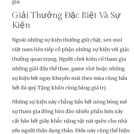
gia.
Giải Thưởng Đặc Biệt Và Sự
Kiện
Ngoài những sự kiện thưởng giữ chặt, sex moi
việt nam liên tiếp cỗ phận những sự kiện với giải
thưởng quan trọng. Người chơi kiên cố tham gia
những giải đấu thể thao, game slot hoặc những
sự kiện bớt ngay khuyến mãi theo mùa cùng hầu
hết đá quý Tặng khôn cùng bảng giá trị.
Những sự kiện này chẳng hầu hết nóng bỏng mê
sự tham gia đông hòn đảo nhiều phần hơn xây
cất hầu hết giây khắc nặng vật nài quên cho nhà
yếu người thân dạng thân. Điều này cũng thể hiện