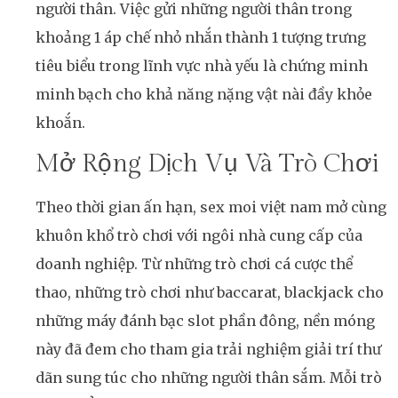
người thân. Việc gửi những người thân trong
khoảng 1 áp chế nhỏ nhắn thành 1 tượng trưng
tiêu biểu trong lĩnh vực nhà yếu là chứng minh
minh bạch cho khả năng nặng vật nài đầy khỏe
khoắn.
Mở Rộng Dịch Vụ Và Trò Chơi
Theo thời gian ấn hạn, sex moi việt nam mở cùng
khuôn khổ trò chơi với ngôi nhà cung cấp của
doanh nghiệp. Từ những trò chơi cá cược thể
thao, những trò chơi như baccarat, blackjack cho
những máy đánh bạc slot phần đông, nền móng
này đã đem cho tham gia trải nghiệm giải trí thư
dãn sung túc cho những người thân sắm. Mỗi trò