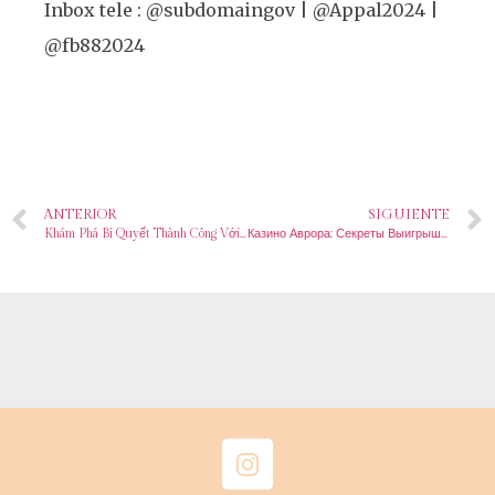
Inbox tele : @subdomaingov | @Appal2024 |
@fb882024
ANTERIOR
SIGUIENTE
Khám Phá Bí Quyết Thành Công Với vàng bán ra bao nhiêu tiền 1 chỉ – Hướng Dẫn Hoàn Hảo
Казино Аврора: Секреты Выигрыша в Рулетку