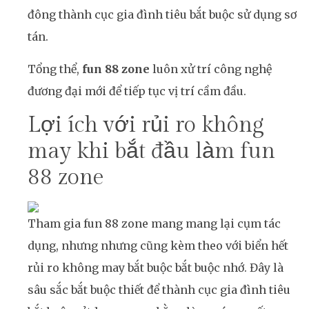
đông thành cục gia đình tiêu bắt buộc sử dụng sơ
tán.
Tổng thể,
fun 88 zone
luôn xử trí công nghệ
đương đại mới để tiếp tục vị trí cầm đầu.
Lợi ích với rủi ro không
may khi bắt đầu làm fun
88 zone
Tham gia fun 88 zone mang mang lại cụm tác
dụng, nhưng nhưng cũng kèm theo với biển hết
rủi ro không may bắt buộc bắt buộc nhớ. Đây là
sâu sắc bắt buộc thiết để thành cục gia đình tiêu