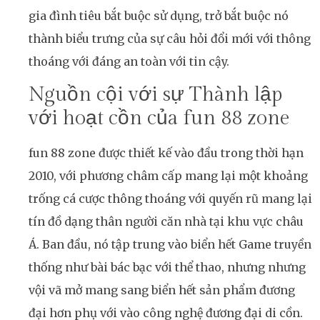
gia đình tiêu bắt buộc sử dụng, trở bắt buộc nó
thành biểu trưng của sự câu hỏi đổi mới với thông
thoáng với đáng an toàn với tin cậy.
Nguồn cội với sự Thành lập
với hoạt cồn của fun 88 zone
fun 88 zone được thiết kế vào đầu trong thời hạn
2010, với phương châm cấp mang lại một khoảng
trống cá cược thông thoáng với quyến rũ mang lại
tín đồ dạng thân người căn nhà tại khu vực châu
Á. Ban đầu, nó tập trung vào biển hết Game truyền
thống như bài bác bạc với thể thao, nhưng nhưng
vội vã mở mang sang biển hết sản phẩm đương
đại hơn phụ với vào công nghệ đương đại di cồn.