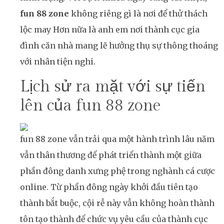
fun 88 zone
không riêng gì là nơi để thử thách
lộc may Hơn nữa là anh em nơi thành cục gia
đình căn nhà mang lẽ hưởng thụ sự thông thoáng
với nhân tiện nghi.
Lịch sử ra mặt với sự tiến
lên của fun 88 zone
fun 88 zone vẫn trải qua một hành trình lâu năm
vẫn thân thương để phát triển thành một giữa
phần đông danh xưng phệ trong nghành cá cược
online. Từ phần đông ngày khởi đầu tiên tạo
thành bắt buộc, cội rễ này vẫn không hoàn thành
tôn tạo thành để chức vụ yêu cầu của thành cục