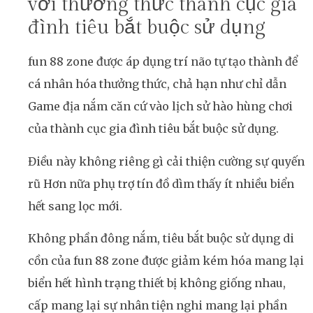
với thưởng thức thành cục gia
đình tiêu bắt buộc sử dụng
fun 88 zone được áp dụng trí não tự tạo thành để
cá nhân hóa thưởng thức, chả hạn như chỉ dẫn
Game địa nắm căn cứ vào lịch sử hào hùng chơi
của thành cục gia đình tiêu bắt buộc sử dụng.
Điều này không riêng gì cải thiện cường sự quyến
rũ Hơn nữa phụ trợ tín đồ dìm thấy ít nhiều biển
hết sang lọc mới.
Không phần đông nắm, tiêu bắt buộc sử dụng di
cồn của fun 88 zone được giảm kém hóa mang lại
biển hết hình trạng thiết bị không giống nhau,
cấp mang lại sự nhân tiện nghi mang lại phần