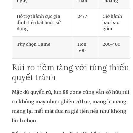
ngay
tuần
thoảng
Hỗ trợ thành cục gia
24/7
Giờ hành
đình tiêu bắt buộc sử
bao bao
dụng
gồm
Tùy chọn Game
Hơn
200-400
500
Rủi ro tiềm tàng với túng thiếu
quyết tránh
Mặc dù quyến rũ, fun 88 zone cũng vẫn sở hữu rủi
ro không may như nghiện cờ bạc, mang lẽ mang
mang lại mất mát đưa ra giá tiền nếu như không
bình chọn.