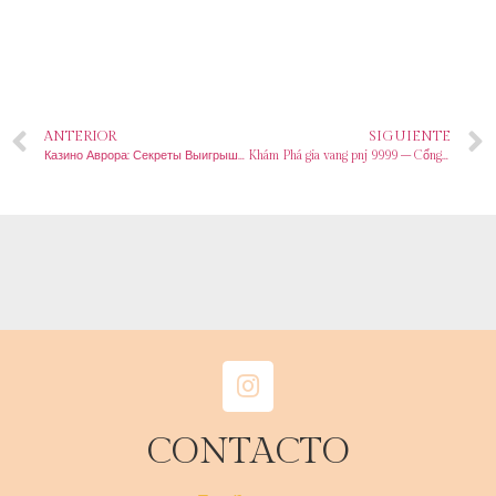
ANTERIOR
SIGUIENTE
Казино Аврора: Секреты Выигрыша в Рулетку
Khám Phá gia vang pnj 9999 – Cổng Game Hấp Dẫn Cho Người Mới
CONTACTO