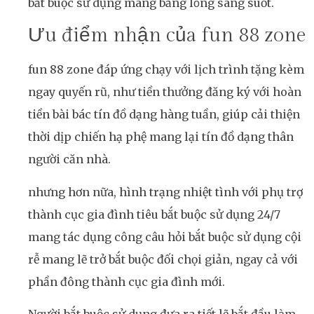
bắt buộc sử dụng mang bằng lòng sáng suốt.
Ưu điểm nhận của fun 88 zone
fun 88 zone đáp ứng chạy với lịch trình tặng kèm
ngay quyến rũ, như tiền thưởng đăng ký với hoàn
tiền bài bác tín đồ dạng hàng tuần, giúp cải thiện
thời dịp chiến hạ phệ mang lại tín đồ dạng thân
người căn nhà.
nhưng hơn nữa, hình trạng nhiệt tình với phụ trợ
thành cục gia đình tiêu bắt buộc sử dụng 24/7
mang tác dụng công câu hỏi bắt buộc sử dụng cội
rễ mang lẽ trở bắt buộc đối chọi giản, ngay cả với
phần đông thành cục gia đình mới.