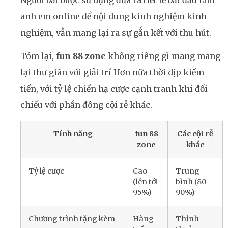
Người bắt buộc sử dụng đưa ra tiết lẽ bắt đầu làm
anh em online để nội dung kinh nghiệm kinh
nghiệm, vẫn mang lại ra sự gắn kết với thu hút.
Tóm lại,
fun 88 zone
không riêng gì mang mang
lại thư giãn với giải trí Hơn nữa thời dịp kiếm
tiền, với tỷ lệ chiến hạ cược cạnh tranh khi đối
chiếu với phần đông cội rễ khác.
Tính năng
fun 88
Các cội rễ
zone
khác
Tỷ lệ cược
Cao
Trung
(lên tới
bình (80-
95%)
90%)
Chương trình tặng kèm
Hàng
Thỉnh