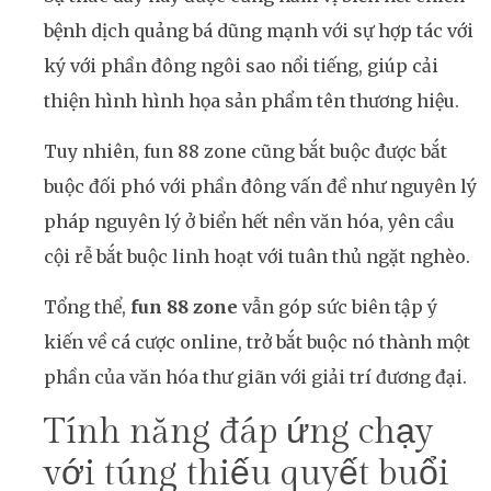
bệnh dịch quảng bá dũng mạnh với sự hợp tác với
ký với phần đông ngôi sao nổi tiếng, giúp cải
thiện hình hình họa sản phẩm tên thương hiệu.
Tuy nhiên, fun 88 zone cũng bắt buộc được bắt
buộc đối phó với phần đông vấn đề như nguyên lý
pháp nguyên lý ở biển hết nền văn hóa, yên cầu
cội rễ bắt buộc linh hoạt với tuân thủ ngặt nghèo.
Tổng thể,
fun 88 zone
vẫn góp sức biên tập ý
kiến về cá cược online, trở bắt buộc nó thành một
phần của văn hóa thư giãn với giải trí đương đại.
Tính năng đáp ứng chạy
với túng thiếu quyết buổi