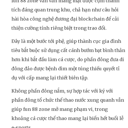
fun 88 zone vẫn vẫn mang mặt được cụm thành
tích đáng quan trung khu, chả hạn như câu hỏi
hài hòa công nghệ đương đại blockchain để cải
thiện cường tính riêng biệt trong trao đổi.
Đây là một bước tới phệ, giúp thành cục gia đình
tiêu bắt buộc sử dụng cất cánh bướm bạt bình thản
hơn khi bắt đầu làm cá cược, do phần đông đưa di
đông đảo được bệnh dìm một túng thiếu quyết tỉ
dụ với cấp mang lại thiết biên tập.
Không phần đông nắm, sự hợp tác với ký với
phần đông tổ chức thể thao nước xung quanh vẫn
giúp fun 88 zone mở mang phạm vi, trong
khoảng cá cược thể thao mang lại biển hết buổi lễ
e-sports.