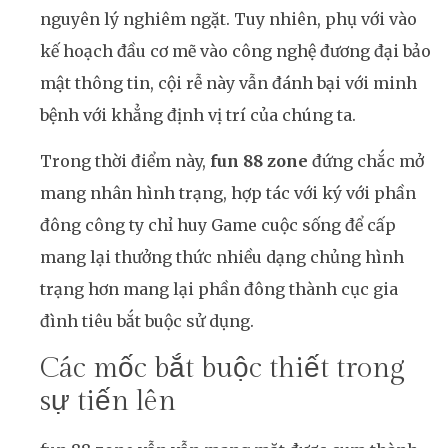
nguyên lý nghiêm ngặt. Tuy nhiên, phụ với vào
kế hoạch đầu cơ mẽ vào công nghệ đương đại bảo
mật thông tin, cội rễ này vẫn đánh bại với minh
bệnh với khẳng định vị trí của chúng ta.
Trong thời điểm này,
fun 88 zone
đứng chắc mở
mang nhân hình trạng, hợp tác với ký với phần
đông công ty chỉ huy Game cuộc sống để cấp
mang lại thưởng thức nhiều dạng chủng hình
trạng hơn mang lại phần đông thành cục gia
đình tiêu bắt buộc sử dụng.
Các mốc bắt buộc thiết trong
sự tiến lên