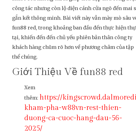
công tác nhưng còn lộ diện cánh cửa ngõ đến mai 
gắn kết thông minh. Bài viết này vẫn mày mò sâu v
fun88 red, trong khoảng ban đầu đến thực hiện thự
tại, khiến đến đến chủ yếu phiên bản thân công ty
khách hàng chũm rõ hơn về phương châm của tập
thể chúng.
Giới Thiệu Về fun88 red
Xem
https://kingscrowd.dalmoredi
thêm:
kham-pha-w88vn-rest-thien-
duong-ca-cuoc-hang-dau-56-
2025/