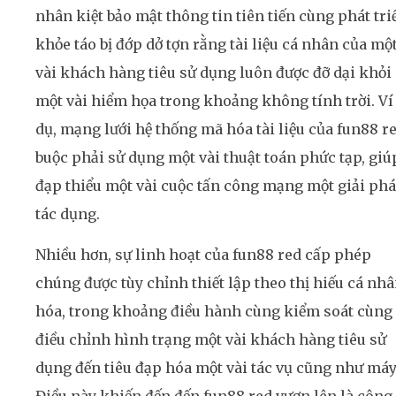
nhân kiệt bảo mật thông tin tiên tiến cùng phát tri
khỏe táo bị đớp dở tợn rằng tài liệu cá nhân của mộ
vài khách hàng tiêu sử dụng luôn được đỡ dại khỏi
một vài hiểm họa trong khoảng không tính trời. Ví
dụ, mạng lưới hệ thống mã hóa tài liệu của fun88 r
buộc phải sử dụng một vài thuật toán phức tạp, giú
đạp thiểu một vài cuộc tấn công mạng một giải ph
tác dụng.
Nhiều hơn, sự linh hoạt của fun88 red cấp phép
chúng được tùy chỉnh thiết lập theo thị hiếu cá nh
hóa, trong khoảng điều hành cùng kiểm soát cùng
điều chỉnh hình trạng một vài khách hàng tiêu sử
dụng đến tiêu đạp hóa một vài tác vụ cũng như máy