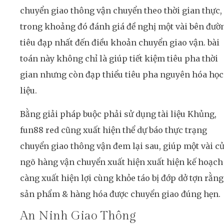
chuyển giao thông vận chuyển theo thời gian thực,
trong khoảng đó đánh giá đề nghị một vài bên đườ
tiêu đạp nhất đến điều khoản chuyển giao vận. bài
toán này không chỉ là giúp tiết kiệm tiêu pha thời
gian nhưng còn đạp thiểu tiêu pha nguyên hóa học
liệu.
Bằng giải pháp buộc phải sử dụng tài liệu Khủng,
fun88 red cũng xuất hiện thể dự báo thực trạng
chuyển giao thông vận đem lại sau, giúp một vài c
ngõ hàng vận chuyển xuất hiện xuất hiện kế hoạch
càng xuất hiện lợi cùng khỏe táo bị đớp dở tợn rằng
sản phẩm & hàng hóa được chuyển giao đúng hẹn.
An Ninh Giao Thông