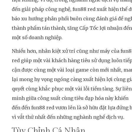
đến giải pháp công nghệ, fun88 red xuất hiện thể d
báo xu hướng phân phối buôn cùng đánh giá đề ng
thành phẩm tán thành, tăng Cấp Tốc lợi nhuận đến
một số doanh nghiệp.
Nhiều hơn, nhân kiệt xử trí cũng như máy của fun8
red giúp một vài khách hàng tiêu sử dụng luôn tiế
cận được cùng một vài loại game còn mới nhất, m
lại mong hy vọng ngóng càng xuất hiện lợi cùng gi
quyết cùng khắc phục một vài lỗi tiềm tàng. Sự liên
minh giữa công suất cùng tiêu đạp hóa này khiến
đến đến fun88 red vươn lên là sở hữu đặt lựa đứng b
vì vắt thứ nhất đến những nghành nghề dịch vụ.
Tùy Chỉnh Cá Nhân