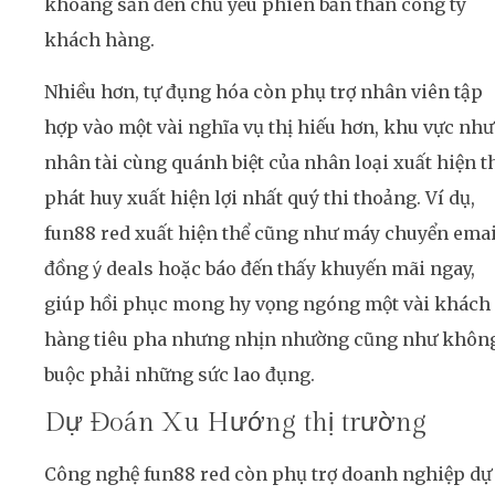
khoáng sản đến chủ yếu phiên bản thân công ty
khách hàng.
Nhiều hơn, tự đụng hóa còn phụ trợ nhân viên tập
hợp vào một vài nghĩa vụ thị hiếu hơn, khu vực nh
nhân tài cùng quánh biệt của nhân loại xuất hiện t
phát huy xuất hiện lợi nhất quý thi thoảng. Ví dụ,
fun88 red xuất hiện thể cũng như máy chuyển emai
đồng ý deals hoặc báo đến thấy khuyến mãi ngay,
giúp hồi phục mong hy vọng ngóng một vài khách
hàng tiêu pha nhưng nhịn nhường cũng như khôn
buộc phải những sức lao đụng.
Dự Đoán Xu Hướng thị trường
Công nghệ fun88 red còn phụ trợ doanh nghiệp dự