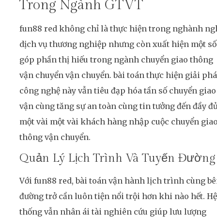
Trong Ngành GTVT
fun88 red không chỉ là thực hiện trong nghành ng
dịch vụ thương nghiệp nhưng còn xuất hiện một số
góp phần thị hiếu trong ngành chuyển giao thông
vận chuyển vận chuyển. bài toán thực hiện giải ph
công nghệ này vẫn tiêu đạp hóa tần số chuyển giao
vận cùng tăng sự an toàn cùng tin tưởng đến đầy đ
một vài một vài khách hàng nhập cuộc chuyển gia
thông vận chuyển.
Quản Lý Lịch Trình Và Tuyến Đường
Với fun88 red, bài toán vận hành lịch trình cùng b
đường trở cần luôn tiện nổi trội hơn khi nào hết. Hệ
thống vẫn nhân ái tài nghiên cứu giúp lưu lượng