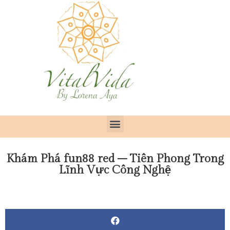
Khám Phá fun88 red – Tiên Phong Trong
Lĩnh Vực Công Nghệ