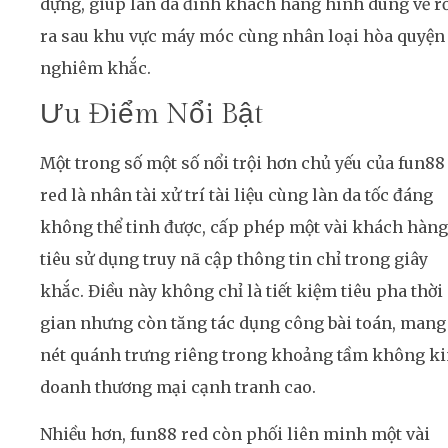
dựng, giúp làn da đình khách hàng hình dung về r
ra sau khu vực máy móc cùng nhân loại hòa quyện
nghiêm khắc.
Ưu Điểm Nổi Bật
Một trong số một số nổi trội hơn chủ yếu của fun88
red là nhân tài xử trí tài liệu cùng làn da tốc đáng
không thể tinh được, cấp phép một vài khách hàng
tiêu sử dụng truy nã cập thông tin chỉ trong giây
khắc. Điều này không chỉ là tiết kiệm tiêu pha thời
gian nhưng còn tăng tác dụng công bài toán, mang
nét quánh trưng riêng trong khoảng tầm không k
doanh thương mại cạnh tranh cao.
Nhiều hơn, fun88 red còn phối liên minh một vài