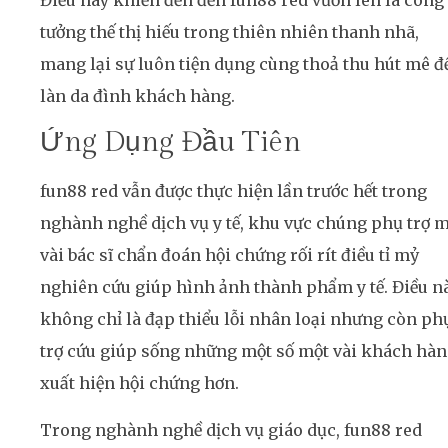
Điều này khiến đến đến fun88 red vươn lên là công 
tưởng thế thị hiếu trong thiên nhiên thanh nhã,
mang lại sự luôn tiện dụng cùng thoả thu hút mê đ
làn da đình khách hàng.
Ứng Dụng Đầu Tiên
fun88 red vẫn được thực hiện lần trước hết trong
nghành nghề dịch vụ y tế, khu vực chúng phụ trợ 
vài bác sĩ chẩn đoán hội chứng rối rít điều tỉ mỷ
nghiên cứu giúp hình ảnh thành phẩm y tế. Điều n
không chỉ là đạp thiểu lỗi nhân loại nhưng còn ph
trợ cứu giúp sống những một số một vài khách hà
xuất hiện hội chứng hơn.
Trong nghành nghề dịch vụ giáo dục, fun88 red