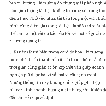
báo xu hướng Thị trường do chưng giải pháp nghi
cứu giúp lượng tài liệu khổng lồ trong số trong thờ
điểm thực. Nhờ vào nhân tài bận lòng một vài chiếc
hình cùng diễn giả trong tài liệu, fun88 red xuất h
thể dẫn ra một vài dự báo bảo tồn về một số gì vẫn 
ra trong tương lai.
Điều này rất thị hiếu trong card đồ họa Thị trường
luôn phát triển thành rối rít. bài toán chũm bắt đú
thời gian cùng giận ác ôn kịp thời vẫn giúp doanh
nghiệp giữ được bởi vì vắt bởi vì vắt cạnh tranh.
Những thông tin này không chỉ là giúp phù hợp
planer kinh doanh thương mại nhưng còn khiến đ
đến tần số ra quyết định.