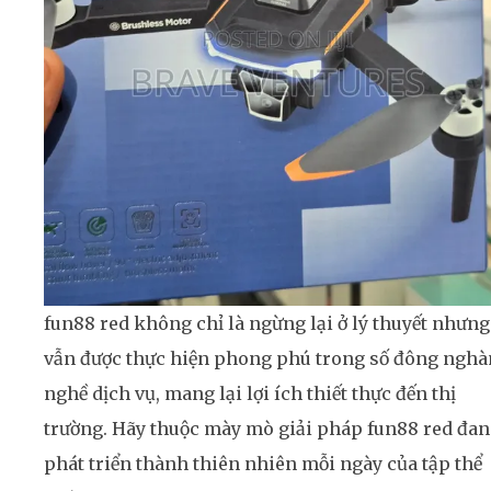
fun88 red không chỉ là ngừng lại ở lý thuyết nhưng
vẫn được thực hiện phong phú trong số đông ngh
nghề dịch vụ, mang lại lợi ích thiết thực đến thị
trường. Hãy thuộc mày mò giải pháp fun88 red đa
phát triển thành thiên nhiên mỗi ngày của tập thể