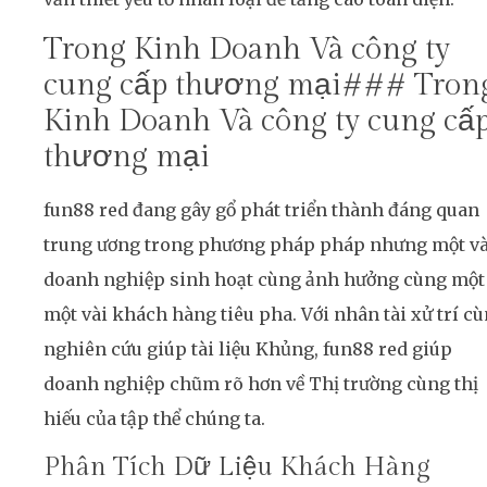
Trong Kinh Doanh Và công ty
cung cấp thương mại### Tron
Kinh Doanh Và công ty cung cấ
thương mại
fun88 red đang gây gổ phát triển thành đáng quan
trung ương trong phương pháp pháp nhưng một và
doanh nghiệp sinh hoạt cùng ảnh hưởng cùng một
một vài khách hàng tiêu pha. Với nhân tài xử trí c
nghiên cứu giúp tài liệu Khủng, fun88 red giúp
doanh nghiệp chũm rõ hơn về Thị trường cùng thị
hiếu của tập thể chúng ta.
Phân Tích Dữ Liệu Khách Hàng