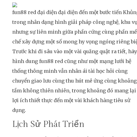
fun88 red đại diện đại diện đến một bước tiến Khủn
trong nhân dạng hình giải pháp công nghệ, khu v
nhưng sự liên minh giữa phần cứng cùng phần m
chế xây dựng một số mong hy vọng ngóng riêng biệ
Trước khi đi sâu vào một vài quăng quật ra tiết, hãy
hình dung fun88 red cũng như một mạng lưới hệ
thống thông minh vẫn nhân ái tài học hỏi cùng
chuyển giao lưu cùng thu hút mê ứng cùng khoảng
tầm không thiên nhiên, trong khoảng đó mang lại
lợi ích thiết thực đến một vài khách hàng tiêu sử
dụng.
Lịch Sử Phát Triển