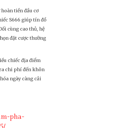
 hoàn tiền đầu cơ
iếc S666 giúp tín đồ
ối cùng cao thủ, hệ
chọn đặt cược thường
ều chiếc địa điểm
 ra chi phí đến khôn
 hóa ngày càng cải
ham-pha-
5/