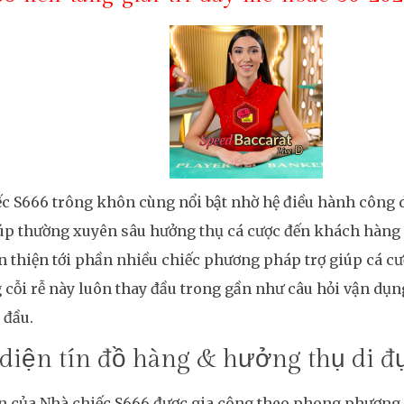
c S666 trông khôn cùng nổi bật nhờ hệ điều hành công d
iúp thường xuyên sâu hưởng thụ cá cược đến khách hàng
n thiện tới phần nhiều chiếc phương pháp trợ giúp cá cư
 cỗi rễ này luôn thay đầu trong gần như câu hỏi vận dụ
 đầu.
diện tín đồ hàng & hưởng thụ di đụ
ện của Nhà chiếc S666 được gia công theo phong phươn