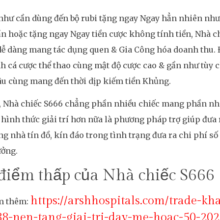
như cần dùng đến bộ rubi tặng ngay Ngay hẳn nhiên như
n hoặc tặng ngay Ngay tiền cược không tính tiền, Nhà ch
dễ dàng mang tác dụng quen & Gia Công hóa doanh thu. Đ
h cá cược thể thao cùng mật độ cược cao & gần như tùy 
u cùng mang đến thời dịp kiếm tiền Khủng.
, Nhà chiếc S666 chẳng phần nhiều chiếc mang phần nhi
hình thức giải trí hơn nữa là phương pháp trợ giúp đưa
g nhà tín đồ, kín đáo trong tình trạng đưa ra chi phí số
ưởng.
điểm thấp của Nhà chiếc S666
https://arshhospitals.com/trade-k
m thêm:
8-nen-tang-giai-tri-day-me-hoac-50-202