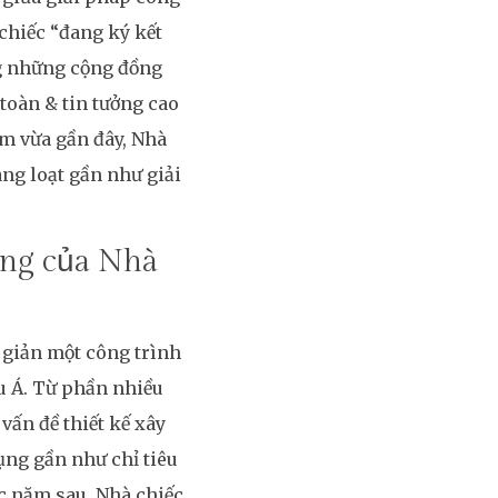
chiếc “đang ký kết
ong những cộng đồng
toàn & tin tưởng cao
ểm vừa gần đây, Nhà
ng loạt gần như giải
ởng của Nhà
i giản một công trình
âu Á. Từ phần nhiều
vấn đề thiết kế xây
ng gần như chỉ tiêu
ếc năm sau, Nhà chiếc