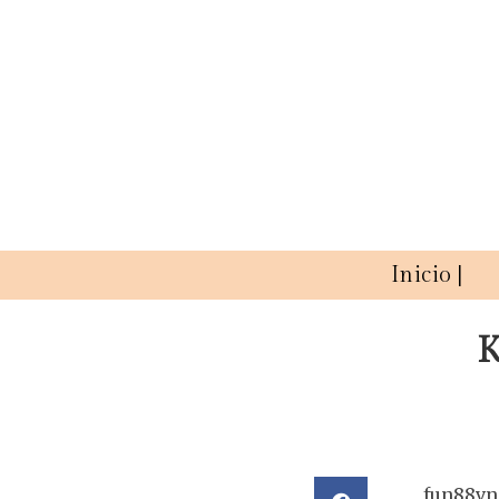
Inicio |
K
fun88v