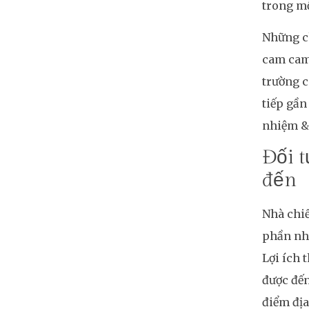
trong mỗ
Những c
cam cam 
trường c
tiếp gần
nhiệm &
Đối t
đến
Nhà chiế
phần nhi
Lợi ích 
được đến
điểm địa