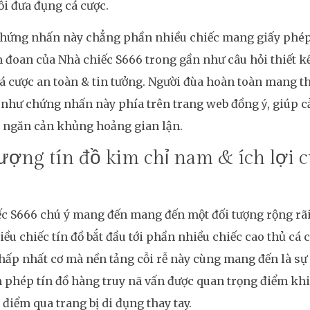
i đưa đụng cá cược.
hứng nhấn này chẳng phần nhiều chiếc mang giấy phé
đoan của Nhà chiếc S666 trong gần như câu hỏi thiết k
á cược an toàn & tin tưởng. Người đùa hoàn toàn mang t
 như chứng nhấn này phía trên trang web đồng ý, giúp c
 ngăn cản khủng hoảng gian lận.
ượng tín đồ kim chỉ nam & ích lợi
c S666 chú ý mang đến mang đến một đối tượng rộng rã
ều chiếc tín đồ bắt đầu tới phần nhiều chiếc cao thủ cá
thấp nhất cơ mà nền tảng cỗi rễ này cùng mang đến là sự 
 phép tín đồ hàng truy nã vấn được quan trọng điểm kh
 điểm qua trang bị di đụng thay tay.