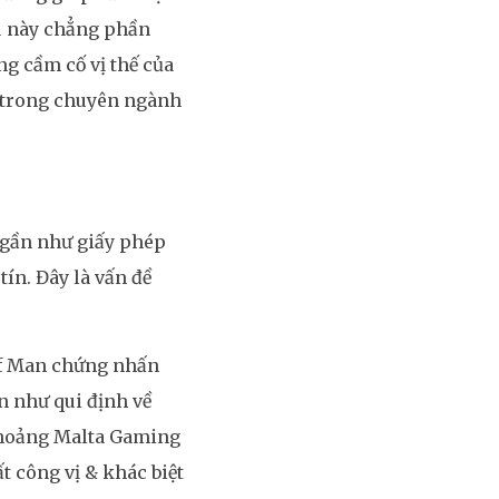
iều này chẳng phần
g cầm cố vị thế của
a trong chuyên ngành
 gần như giấy phép
ín. Đây là vấn đề
of Man chứng nhấn
n như qui định về
 khoảng Malta Gaming
ất công vị & khác biệt