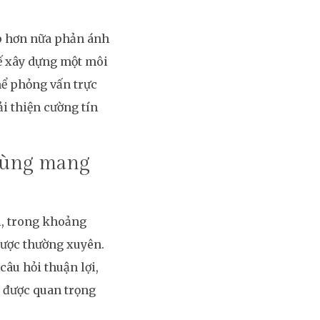
p hơn nữa phản ánh
ế xây dựng một môi
hể phỏng vấn trực
ải thiện cường tín
 cùng mang
i, trong khoảng
 cược thường xuyên.
câu hỏi thuận lợi,
i được quan trọng