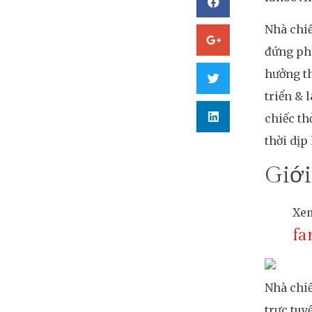
Nhà chiế
đứng phư
hưởng th
triển & 
chiếc th
thời dịp
Giới
Xe
fa
Nhà chiế
trực tuy