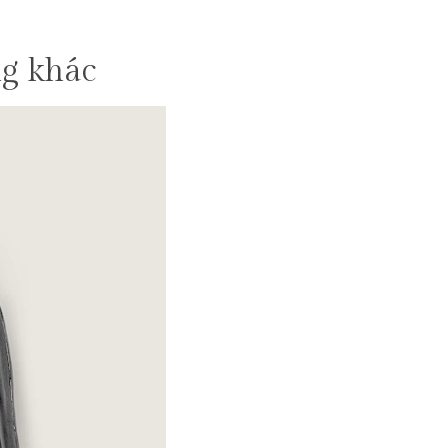
ng khác