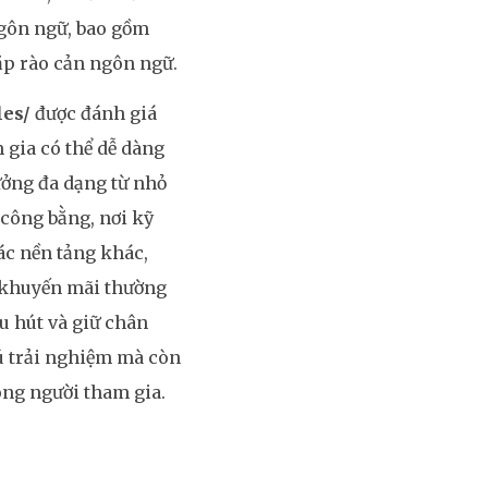
ngôn ngữ, bao gồm
ặp rào cản ngôn ngữ.
les/
được đánh giá
 gia có thể dễ dàng
ưởng đa dạng từ nhỏ
 công bằng, nơi kỹ
ác nền tảng khác,
h khuyến mãi thường
u hút và giữ chân
ú trải nghiệm mà còn
ng người tham gia.