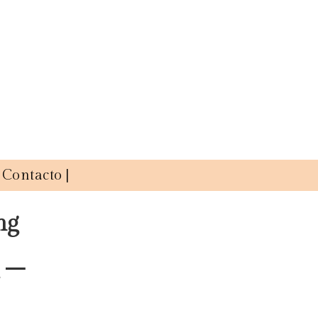
Contacto |
ng
_ –