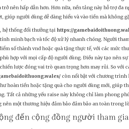
 trở nên hấp dẫn hơn. Hơn nữa, nền tảng này hỗ trợ đa 
ệt, giúp người dùng dễ dàng hiểu và vào tiền mà không g
, hệ thống đổi thưởng tại
https://gamebaidoithuong.wa
tính minh bạch và tốc độ xử lý nhanh chóng. Người tham
điểm số thành vnd hoặc quà tặng thực tế, với các mức th
 phù hợp với mọi cấp độ người dùng. Điều này tạo nên sự
chiến lược đóng vai trò quan trọng hơn may rủi. So với c
/gamebaidoithuong.wales/
còn nổi bật với chương trìn
hư hoàn tiền hoặc tặng quà cho người dùng mới, giúp th
ng. Tất cả những yếu raise này không chỉ làm phong ph
 nên một thương hiệu đảm bảo đảm bảo an toàn trong lò
động đến cộng đồng người tham gia