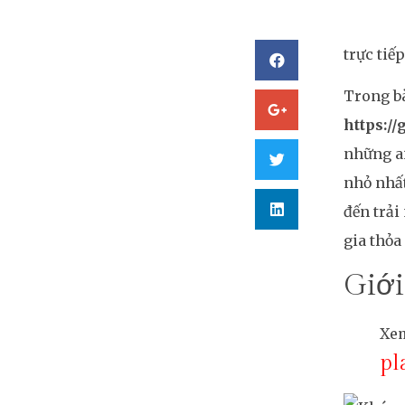
trực tiế
Trong bà
https:/
những ai
nhỏ nhấ
đến trải
gia thỏa
Giới
Xe
pl