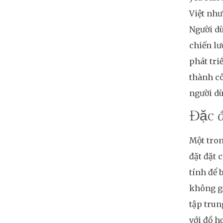
Việt như
Người dù
chiến lư
phát tri
thành cô
người dù
Đặc đ
Một tro
đặt đặt 
tính để 
không gặ
tập trun
với đồ h