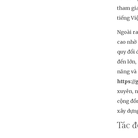
tham gia
tiếng Vi
Ngoài ra
cao nhờ 
quy đổi 
đến lớn,
năng và 
https:/
xuyên, n
cộng đồ
xây dựng
Tác 