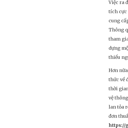
Việc ra 
tích cực
cung cấp
Thông qu
tham gia
dựng một
thiểu n
Hơn nữa
thức về 
thời gia
vệ thông
lan tỏa 
đơn thuầ
https:/