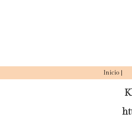
Inicio |
K
ht