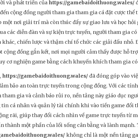
đời và phát triển của
https://gamebaidoithuong.wales/
đ
 đến cộng đồng người tham gia tham gia cá đặt cược thể 
 một nơi giải trí mà còn thúc đẩy sự giao lưu và học hỏi 
a các diễn đàn và sự kiện trực tuyến, người tham gia có 
 khác, chiến lược và thậm chí tổ chức các giải đấu nhỏ. 
 cộng đồng gắn kết, nơi mọi người cảm thấy được hỗ trợ
guy cơ nghiện game bằng cách khuyến khích tham gia có
,
https://gamebaidoithuong.wales/
đã đóng góp vào vi
đảm bảo an toàn trực tuyến trong cộng đồng. Với các tín
n tham gia và cảnh báo rủi ro, nền tảng này giáo dục ngư
 tin cá nhân và quản lý tài chính khi vào tiền game đổi
rộng rãi, giúp thay đổi cách nhìn về game trực tuyến từ m
n thành một phần của lối sống cân bằng và lành mạnh. 
/gamebaidoithuong.wales/
không chỉ là một nền tảng g