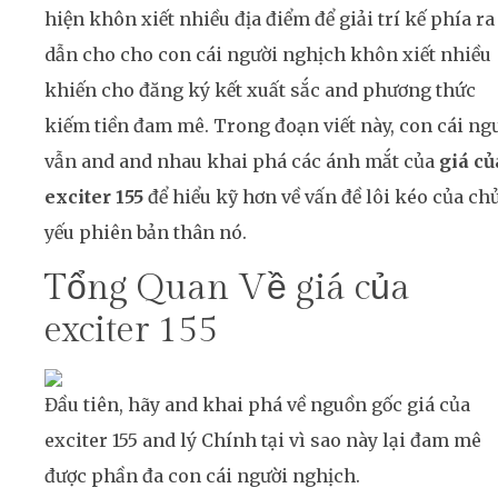
hiện khôn xiết nhiều địa điểm để giải trí kế phía ra
dẫn cho cho con cái người nghịch khôn xiết nhiều
khiến cho đăng ký kết xuất sắc and phương thức
kiếm tiền đam mê. Trong đoạn viết này, con cái ng
vẫn and and nhau khai phá các ánh mắt của
giá củ
exciter 155
để hiểu kỹ hơn về vấn đề lôi kéo của ch
yếu phiên bản thân nó.
Tổng Quan Về giá của
exciter 155
Đầu tiên, hãy and khai phá về nguồn gốc giá của
exciter 155 and lý Chính tại vì sao này lại đam mê
được phần đa con cái người nghịch.