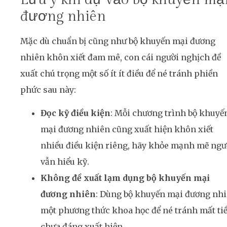
đương nhiên
Mặc dù chuẩn bị cũng như bộ khuyến mại đương
nhiên khôn xiết đam mê, con cái người nghịch đề
xuất chú trọng một số ít ít điều để né tránh phiền
phức sau này:
Đọc kỹ điều kiện
: Mỗi chương trình bộ khuyế
mại đương nhiên cũng xuất hiện khôn xiết
nhiều điều kiện riêng, hãy khỏe mạnh mẽ ngư
vẫn hiểu kỹ.
Không đề xuất lạm dụng bộ khuyến mại
đương nhiên
: Dùng bộ khuyến mại đương nh
một phương thức khoa học để né tránh mất ti
chưa đáng xuất hiện.