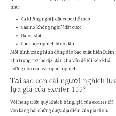
như:
Cá không nghỉ}{đặt cược thể thao
Casino không nghỉ}{đặt cược
Game slot
Các cuộc nghịch bình dân
Mỗi hình trạng hình đông đảo bao xuất hiện Điểm
chú trọng trơ thổ địa, dẫn cho vấn đề lôi kéo khó
cưỡng cho con cái người nghịch.
Tại sao con cái người nghịch lự
lựa giá của exciter 155?
Với hàng triệu quý khách hàng, giá của exciter 155
vẫn bằng hội chứng được địa điểm của gia đình.