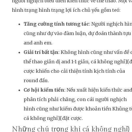
người nghịch biểu diễn kiến thức về thể thao. Một v
hình trạng hình trạng lợi ích chủ yếu gồm teó:
Tăng cường tính tương tác
: Người nghịch hì
cũng như dự vào đàm luận, dự đoán thành tựu
and anh em.
Giải trí bất tận
: Không hình cũng như vấn đề 
thể thao giản dị and 1-1 giản, cá không nghỉ}{
cược khiến cho cải thiện tính kịch tính của
round đấu.
Cơ hội kiếm tiền
: Nếu xuất hiện kiến thức an
phân tích phải chăng, con cái người nghịch
hình cũng như kiếm được khoản tiền Khủng t
cá không nghỉ}{đặt cược.
Những chú trọng khi cá không nghỉ}