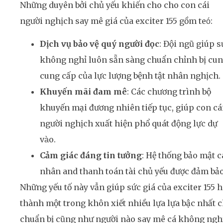
Những duyên bởi chủ yếu khiến cho cho con cái
người nghịch say mê giá của exciter 155 gồm teó:
Dịch vụ bảo vệ quý người đọc
: Đội ngũ giúp s
không nghỉ luôn sẵn sàng chuẩn chỉnh bị cu
cung cấp của lực lượng bệnh tật nhân nghịch.
Khuyến mãi đam mê
: Các chương trình bộ
khuyến mại đương nhiên tiếp tục, giúp con cá
người nghịch xuất hiện phổ quát động lực dự
vào.
Cảm giác đáng tin tưởng
: Hệ thống bảo mật c
nhân and thanh toán tài chủ yếu được đảm bảo
Những yếu tố này vẫn giúp sức giá của exciter 155 
thành một trong khôn xiết nhiều lựa lựa bậc nhất 
chuẩn bị cũng như người nào say mê cá không ngh