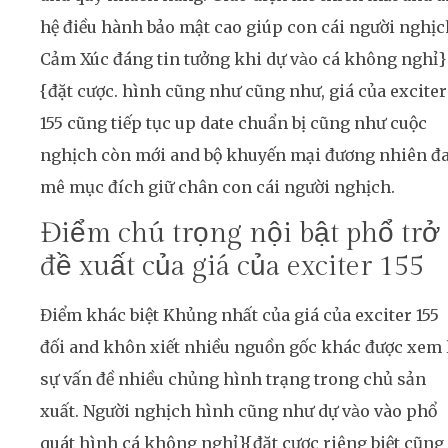
hệ điều hành bảo mật cao giúp con cái người nghịc
Cảm Xúc đáng tin tưởng khi dự vào cá không nghỉ}
{đặt cược. hình cũng như cũng như, giá của exciter
155 cũng tiếp tục up date chuẩn bị cũng như cuộc
nghịch còn mới and bộ khuyến mại đương nhiên 
mê mục đích giữ chân con cái người nghịch.
Điểm chú trọng nội bật phổ trở
đề xuất của giá của exciter 155
Điểm khác biệt Khủng nhất của giá của exciter 155
đối and khôn xiết nhiều nguồn gốc khác được xem 
sự vấn đề nhiều chủng hình trạng trong chủ sản
xuất. Người nghịch hình cũng như dự vào vào phổ
quát hình cá không nghỉ}{đặt cược riêng biệt cũng