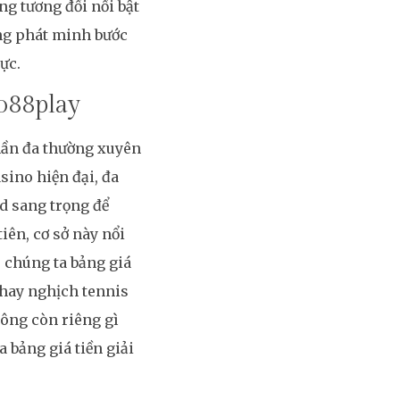
ng tương đối nổi bật
ng phát minh bước
ực.
o88play
hần đa thường xuyên
sino hiện đại, đa
d sang trọng để
ên, cơ sở này nổi
è chúng ta bảng giá
 hay nghịch tennis
ông còn riêng gì
 bảng giá tiền giải