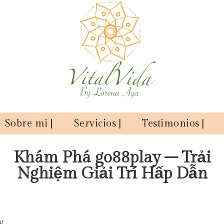
Sobre mi |
Servicios |
Testimonios |
Khám Phá go88play – Trải
Nghiệm Giải Trí Hấp Dẫn
y