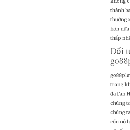
không cò
thành ba
thường 
hơn nữa 
thấp nhấ
Đối t
go88
go88play
trong kh
đa Fan H
chúng ta
chúng ta
cồn nỗ l