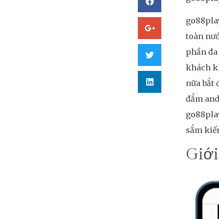
go88play
toàn nướ
phần đa 
khách kh
nữa bắt
đắm and 
go88play
sắm kiếm
Giới