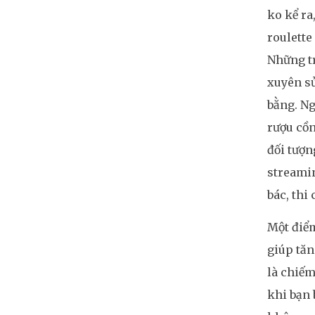
ko kể ra
roulette
Những tr
xuyên s
bằng. Ng
rượu cồn
đối tượn
streamin
bác, thi
Một điểm
giúp tăn
là chiếm
khi bạn 