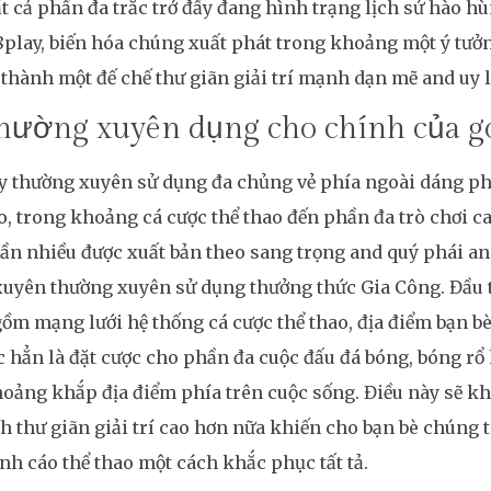
t cả phần đa trắc trở đấy đang hình trạng lịch sử hào hù
play, biến hóa chúng xuất phát trong khoảng một ý tưở
 thành một đế chế thư giãn giải trí mạnh dạn mẽ and uy l
thường xuyên dụng cho chính của g
y thường xuyên sử dụng đa chủng vẻ phía ngoài dáng p
, trong khoảng cá cược thể thao đến phần đa trò chơi ca
n nhiều được xuất bản theo sang trọng and quý phái an
uyên thường xuyên sử dụng thưởng thức Gia Công. Đầu ti
gồm mạng lưới hệ thống cá cược thể thao, địa điểm bạn b
c hẳn là đặt cược cho phần đa cuộc đấu đá bóng, bóng rổ
oảng khắp địa điểm phía trên cuộc sống. Điều này sẽ kh
h thư giãn giải trí cao hơn nữa khiến cho bạn bè chúng ta
ình cáo thể thao một cách khắc phục tất tả.