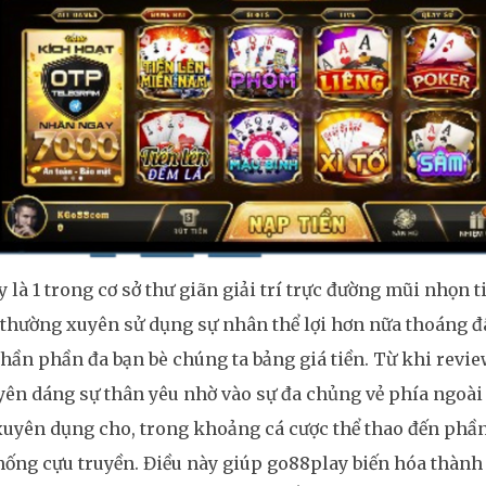
 là 1 trong cơ sở thư giãn giải trí trực đường mũi nhọn
 thường xuyên sử dụng sự nhân thể lợi hơn nữa thoáng 
hần phần đa bạn bè chúng ta bảng giá tiền. Từ khi revi
uyên dáng sự thân yêu nhờ vào sự đa chủng vẻ phía ngoà
uyên dụng cho, trong khoảng cá cược thể thao đến phần
hống cựu truyền. Điều này giúp go88play biến hóa thàn