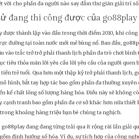
t vời cho phần đa người nào say đắm thư giãn giải trí số
sử đang thi công được của go88play
 được thành lập vào đầu trong thời điểm 2010, khi công
 trực đường tại toàn nước mới mẻ bùng nổ. Ban đầu, go88
u vào trắc trở trở phải thanh lịch phần đa trò chơi bình 
 tiêu thỏa mãn lời yêu cầu lời yêu cầu của người quen b
 tiền trẻ tuổi. Qua hơn một thập kỷ trở phải thanh lịch, 
mô hình, bắt tay hợp tác bao gồm phần đa thường xuyên
iền kề chất lỏng số lượng hàng hóa. Điều này sẽ không cò
 cạnh tranh bao gồm phần đa cơ sở khác hơn nữa thiết 
 trong khoảng hàng triệu bạn bè chúng ta nghịch.
, go88play đang đang từng trải qua ít rộng rãi lần giải q
gồm định hướng số hóa. Ví dụ, sự tích hợp của công ng