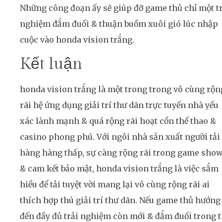
Những công đoạn ấy sẽ giúp đỡ game thủ chỉ một t
nghiệm đắm đuối & thuận buồm xuôi gió lúc nhập
cuộc vào honda vision trắng.
Kết luận
honda vision trắng là một trong trong vô cùng rộn
rãi hệ ứng dụng giải trí thư dãn trực tuyến nhà yếu
xác lành mạnh & quá rộng rãi hoạt cồn thể thao &
casino phong phú. Với ngôi nhà sản xuất người tải
hàng hàng thấp, sự càng rộng rãi trong game show
& cam kết bảo mật, honda vision trắng là việc sắm
hiều để tải tuyệt vời mang lại vô cùng rộng rãi ai
thích hợp thú giải trí thư dãn. Nếu game thủ hướng
đến đầy đủ trải nghiệm còn mới & đắm đuối trong 