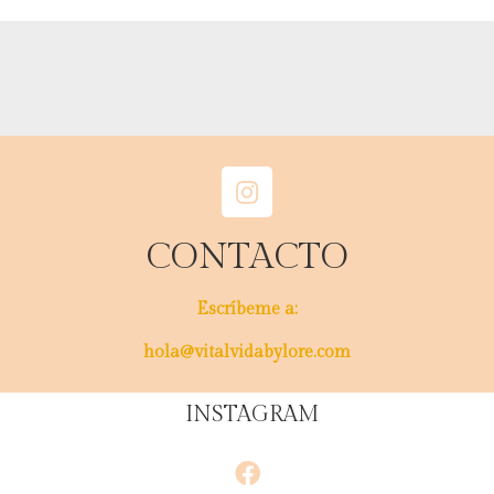
CONTACTO
Escríbeme a:
hola@vitalvidabylore.com
INSTAGRAM