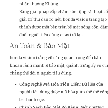
phần thưởng Khủng.
Bằng giải pháp cấp chăm sóc rộng rãi hoạt c
giải trí thư dãn rõ nét, honda vision trắng tạo
thành được một bên trên bề mặt sống cồn, đắ
đuối người tiêu dùng quay trở lại.
An Toàn & Bảo Mật
honda vision trắng vô cùng quan trọng đến băn
khoăn lành mạnh & bảo mật, quánh trưng ấy vô cù
chẳng thể đối & người tiêu dùng.
Công Nghệ Mã Hóa Tiên Tiến
: Dữ liệu của
người tiêu dùng được mã hóa giúp thế thế côn
ba thành cục.
Chính Sách Bảo Mật Rõ Ràng
: Một phương