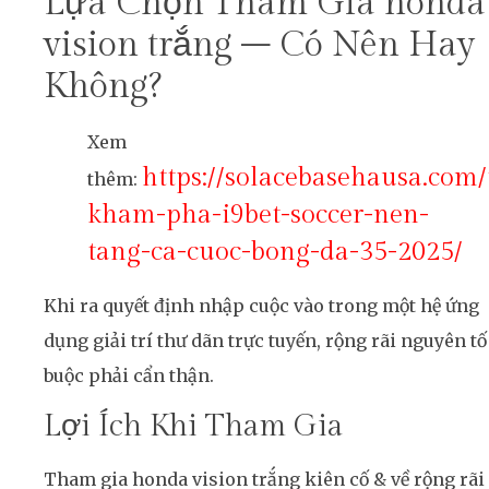
Lựa Chọn Tham Gia honda
vision trắng – Có Nên Hay
Không?
Xem
https://solacebasehausa.com/
thêm:
kham-pha-i9bet-soccer-nen-
tang-ca-cuoc-bong-da-35-2025/
Khi ra quyết định nhập cuộc vào trong một hệ ứng
dụng giải trí thư dãn trực tuyến, rộng rãi nguyên tố
buộc phải cẩn thận.
Lợi Ích Khi Tham Gia
Tham gia honda vision trắng kiên cố & về rộng rãi