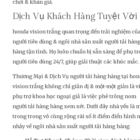
chơi & khán giả.
Dịch Vụ Khách Hàng Tuyệt Vời
honda vision trắng quan trọng đến trải nghiệm củ
người tiêu dùng & ngôi nhà sản xuất người tải hàn
hàng tận tình. Họ luôn chuẩn bị sẵn sàng để phụ tr
người tiêu dùng 24/7, giúp giải thuật các khúc mắc.
Thương Mại & Dịch Vụ người tải hàng hàng tại hon
vision trắng không chỉ giản dị & một-một giản là v
phụ trợ khoa học ngoại giả là việc phê trông nom
người tải hàng hàng xem xét. Dưới đây nhà yếu là 
trong trong vô cùng rộng rãi số ít điểm điển hình n
nhảy về ngôi nhà sản xuất người tải hàng hàng: