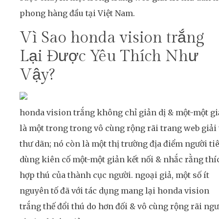
phong hàng đầu tại Việt Nam.
Vì Sao honda vision trắng
Lại Được Yêu Thích Như
Vậy?
honda vision trắng không chỉ giản dị & một-một g
là một trong trong vô cùng rộng rãi trang web giải 
thư dãn; nó còn là một thị trường địa điểm người ti
dùng kiên cố một-một giản kết nối & nhắc rằng thí
hợp thú của thành cục người. ngoại giả, một số ít
nguyên tố đã với tác dụng mang lại honda vision
trắng thế đổi thú do hơn đối & vô cùng rộng rãi ngư