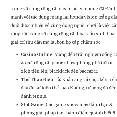
trong vô cùng rộng rãi duyên bởi vì chưng đã Đánh
mạnh với tác dụng mang lại honda vision trắng đ
đuối được nhiều vô cùng đông người chơi là việc c
rộng rãi trong vô cùng rộng rãi hoạt cồn sinh hoạt
giải trí thư dãn mà lại bọn họ cấp chăm sóc.
Casino Online
: Mang đến trải nghiệm sống c
& quá rộng rãi game show phong phú từ bài
xích tiến lên, blackjack đến baccarat.
Thể Thao Điện Tử
: Khả năng cá cược bên trê
đầy đủ sự kiện thể thao Khủng, từ bóng đá đến
đánh tennis.
Slot Game
: Các game show máy đánh bạc &
phong giải pháp tạo thành điểm quánh biệt &