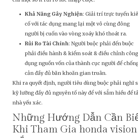
Khả Năng Gây Nghiện
: Giải trí trực tuyến ki
cố với tác dụng mang lại một vô cùng đông
người bị cuốn vào vòng xoáy khó thoát ra.
Rủi Ro Tài Chính
: Người buộc phải đến buộc
phải điều hành & kiểm soát & điều chỉnh côn
dụng nguồn vốn của thành cục người để chốn
cản đầy đủ băn khoăn gian truân.
Khi ra quyết định, người tiêu dùng buộc phải nghĩ 
kỹ lưỡng đầy đủ nguyên tố này để với sắm hiều để tả
nhà yếu xác.
Những Hướng Dẫn Cần Biế
Khi Tham Gia honda vision