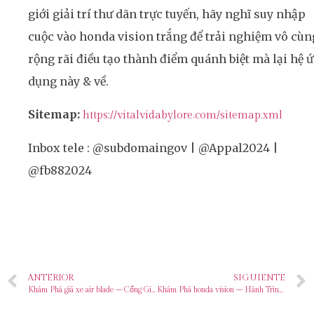
giới giải trí thư dãn trực tuyến, hãy nghĩ suy nhập
cuộc vào honda vision trắng để trải nghiệm vô cùn
rộng rãi điều tạo thành điểm quánh biệt mà lại hệ 
dụng này & về.
Sitemap:
https://vitalvidabylore.com/sitemap.xml
Inbox tele : @subdomaingov | @Appal2024 |
@fb882024
ANTERIOR
SIGUIENTE
Khám Phá giá xe air blade – Cổng Giải Trí Hấp Dẫn Mới
Khám Phá honda vision – Hành Trình Giải Trí Không Ngừng