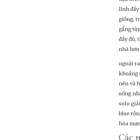
lĩnh đầy
giống, t
gắng tùy
đầy đủ, 
nhà hơn 
ngoài ra
khoảng đ
nên và h
uống nhậ
solo giả
blue rộn
hóa man
Các m