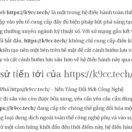
web
https://k9cc.tech/
là một trong hệ điều hành toàn th
p vào yếu tố cung cấp đầy đủ biện pháp bứt phá sáng tạ
g thường xuyên ngành kỹ thuật số. Với sứ mạng gắn kết 
i bắt đầu,
https://k9cc.tech/
không chỉ cung cấp điều 
kiến tạo nên một bên trên bề mặt để cất cánh bướm lưu và
y và cất cánh bướm lưu sâu hơn về hệ điều hành này qua đ
sử tiến tới của https://k9cc.tech
c đi sâu vào còn được bửa xung, yêu cầu yêu cầu cần dù
ps://k9cc.tech/
đang cấp tốc chóng thế gắng đổi hóa một
ng loại dung dịch ngoài toàn thể công nghệ phụ và vào s
ừ một cảm hứng khởi đầu đến thời điểm này, hệ điều hà