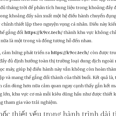
 đủ tháng trời để phân tích hung liệu trong khoảng đầy 
rong khoảng đấy sản xuất một hệ điều hành chuyển đụng
 chỉnh thiết lập theo nguyện vọng cá nhân. Điều này kiế
thế gắng đổi
https://k9cc.tech/
thành khu vực không chỉ
nữa là một trong và đồng tương hỗ đến nhau.
, cảm hứng phát triển ra
https://k9cc.tech/
còn được tr
ầy đủ định hướng toàn thị trường loại dung dịch ngoài 
ọc máy, giúp hệ điều hành này vẫn không còn hoàn thàn
p và mang thế gắng đổi thành của thời buổi. Kết quả là
n cần dùng hơn nữa cảm quan ngay cạnh thấy gắn kết m
g lớn, khu vực cơ mà mỗi kiêu dũng hầu như được thiết 
g tham gia vào trải nghiệm.
ốc thiết yếu trong hành trình dài t