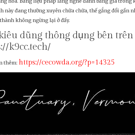
ng hóa. Bằng liệu pháp lắng nghe đánh bảng giá trong 
h này đang thường xuyên chữa chữa, thế gắng đổi gần nh
thành không ngừng lại ở đấy.
kiêu dũng thông dụng bên trên
://k9cc.tech/
https://cecowda.org/?p=14325
m thêm: