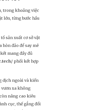
u, trong khoảng việc
t lớn, từng bước hầu
ố sản xuất cơ sở vật
ừa hòn đảo để say mê
 kết mang đầy đủ
c.tech/
phối kết hợp
g dịch ngoài và kiến
/
vươn xa không
 còn nâng cao kiêu
ành cục, thế gắng đổi