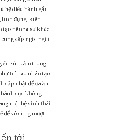
đủ hệ điều hành gần
 linh đụng, kiên
n tạo nên ra sự khác
 cung cấp ngôi ngôi
uyền xúc cảm trong
như trí não nhân tạo
h cập nhật để ưa ăn
, thành cục không
ang một hệ sinh thái
kế để vô cùng mượt
iến tới