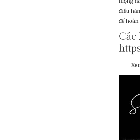
lượng hà
điều hàn
để hoàn 
Các 
https
Xe