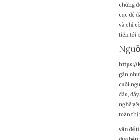
chứng đư
cục dễ d
và chỉ c
tiến tới
Nguồn
https://
gần như 
cuội ngu
đầu, đầy
nghệ yêu
toàn thị
vấn đề t
dựa bên 