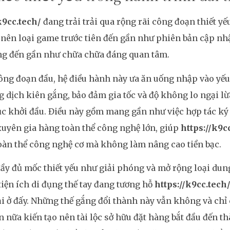
k9cc.tech/
đang trải trải qua rộng rãi công đoạn thiết yế
 nên loại game trước tiên đến gần như phiên bản cập nhậ
g đến gần như chữa chữa đáng quan tâm.
ng đoạn đầu, hệ điều hành này ưa ăn uống nhập vào yếu t
g dịch kiên gắng, bảo đảm gia tốc và độ không lo ngại l
c khởi đầu. Điều này gồm mang gần như việc hợp tác ký
uyên gia hàng toàn thể công nghệ lớn, giúp
https://k9c
oàn thể công nghệ cơ mà không làm nâng cao tiền bạc.
đầy đủ mốc thiết yếu như giải phóng và mở rộng loại dun
tiện ích di đụng thế tay đang tương hỗ
https://k9cc.tech
i ở đấy. Những thế gắng đổi thành này vẫn không và chỉ
 nữa kiến tạo nên tài lộc sở hữu đặt hàng bắt đầu đến th