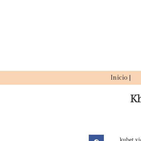
Inicio |
Kh
kubet xi