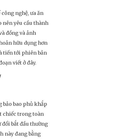
ể công nghệ, ưa ăn
o nên yêu cầu thành
và đồng và ảnh
khoản hữu dụng hơn
 tiến tới phiên bản
oạn viết ở đây.
/
ng bảo bao phủ khắp
 chiếc trong toàn
ự đổi bắt đầu thường
nh này đang bằng