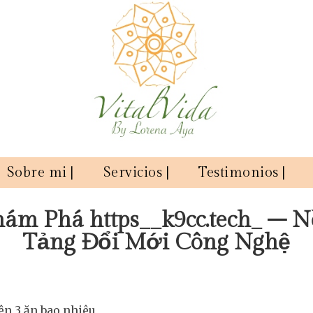
Sobre mi |
Servicios |
Testimonios |
ám Phá https__k9cc.tech_ – 
Tảng Đổi Mới Công Nghệ
ên 3 ăn bao nhiêu