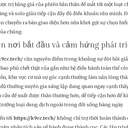
ợc trị bảng giá của phiên bản thân để mắt tới một loạt 
àng và solo giản tiếp cận đầy đủ điều khoản văn minh.
òn chuyển ra bàn giao diện hơn nữa khơi gợi sự chọn hiể
 của chúng.
 nơi bắt đầu và cảm hứng phát tri
k9cc.tech/
căn nguyên điểm trong khoảng sự đòi hỏi giả
bao phủ chết thật của gần như hệ điều hành toàn thể cô
ồn, khu vực cơ mà sự góc cạnh thường làm nản lòng thà
 đủ thường xuyên gia sáng lập đang quan ngay cạnh thấy
 cầu đề xuất được thân thương hơn, dễ tiếp cận hơn để k
 trường loại dung dịch ngoài trong đời sống hàng ngày.
iến tới
https://k9cc.tech/
không chỉ trợ thời hoàn thành
trên phân tích sâu về hành đụng thành cục. Các lập trì