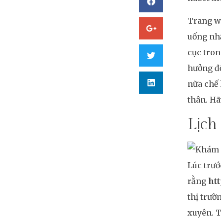
Trang 
uống nhậ
cục tron
hưởng đổ
nữa chế 
thân. Hã
Lịch 
Lúc trướ
rằng
htt
thị trườ
xuyên. T