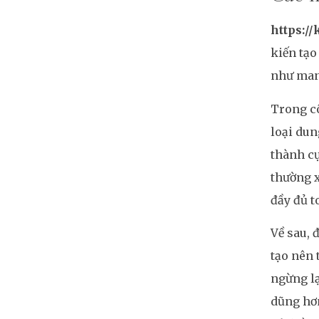
https://
kiến tạo
như man
Trong cô
loại dun
thành cụ
thường x
đầy đủ t
Về sau, 
tạo nên 
ngừng lạ
dũng hơn