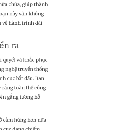
chữa chữa, giúp thành
 Đoạn này vẫn không
u về hành trình dài
ển ra
i quyết và khắc phục
ng nghệ truyền thống
nh cục bắt đầu. Ban
 rằng toàn thể công
iên gắng tương hỗ
 ở cảm hứng hơn nữa
nh cục đang chiếm