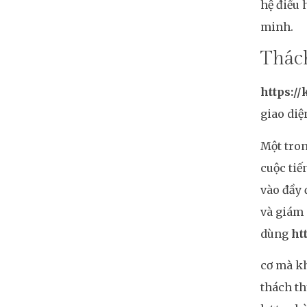
hệ điều 
minh.
Thách
https://
giao diệ
Một tron
cuộc tiế
vào đầy 
và giám 
dùng
ht
cơ mà kh
thách th