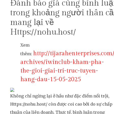
Đánh báo giá cùng bình lu
trong khoảng người thân câ
mang lại về
Https://nohu.host/
Xem
http://tijarahenterprises.co
thêm:
archives/iwinclub-kham-pha-
the-gioi-giai-tri-truc-tuyen-
hang-dau-15-05-2025
Không chỉ ngừng lại ở hầu như đặc điểm nổi trội,
Https://nohu.host/ còn được coi cao bởi do sự chấp
thuận của liên doanh. Thực tế, bình luận trong