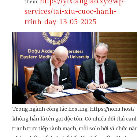
https://yixiangtao.xyz/wp-
thêm:
services/tai-xiu-cuoc-hanh-
trinh-day-13-05-2025
Trong ngành công tác hosting, Https://nohu.host/
không hẳn là tên gọi độc tôn. Có nhiều đối thủ cạn
tranh trực tiếp rành mạch, mỗi solo bởi vì chức nă