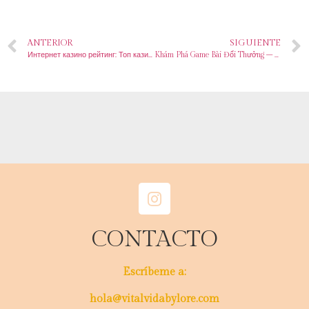
ANTERIOR
SIGUIENTE
Интернет казино рейтинг: Топ казино с бесплатными бонусами
Khám Phá Game Bài Đổi Thưởng – Cách Chơi, Rủi Ro Và Lợi Ích
CONTACTO
Escríbeme a:
hola@vitalvidabylore.com