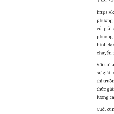
https://
phương p
với giải
phương p
hình dạn
chuyển t
Với sự l
sự giải 
thị trườ
thức giả
lượng ca
Cuối cùn