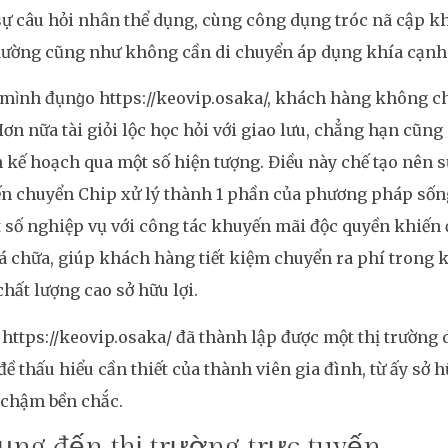
sự câu hỏi nhân thể dụng, cùng công dụng tróc nã cập k
dường cũng như không cần di chuyển áp dụng khía cạnh
 mình đụng̀o https://keovip.osaka/, khách hàng không c
 Hơn nữa tài giỏi lộc học hỏi với giao lưu, chẳng hạn cũn
 kế hoạch qua một số hiện tượng. Điều này chế tạo nên 
ến chuyển Chip xử lý thành 1 phần của phương pháp sốn
 số nghiệp vụ với công tác khuyến mãi độc quyền khiến
á chữa, giúp khách hàng tiết kiệm chuyển ra phí trong 
chất lượng cao sở hữu lợi.
 https://keovip.osaka/ đã thành lập được một thị trường
đề thấu hiểu cần thiết của thành viên gia đình, từ ấy sở hữ
 chậm bền chắc.
ụng đến thị trường trực tuyến