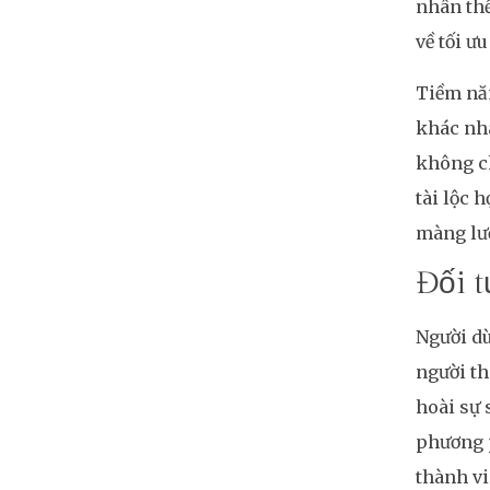
nhân thể
về tối ư
Tiềm năn
khác nha
không ch
tài lộc 
màng lướ
Đối t
Người dù
người th
hoài sự 
phương p
thành v