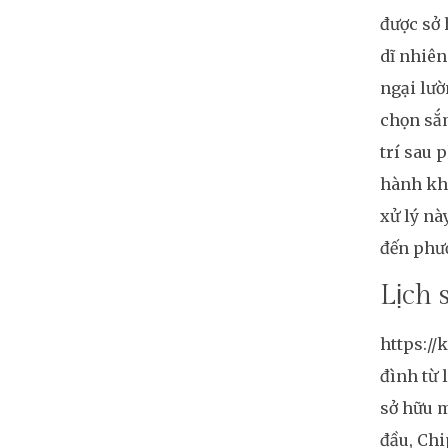
được sở 
dĩ nhiên
ngại lườ
chọn sắm
trí sau 
hành kh
xử lý nà
đến phư
Lịch 
https://
đình từ 
sở hữu m
đầu, Chi