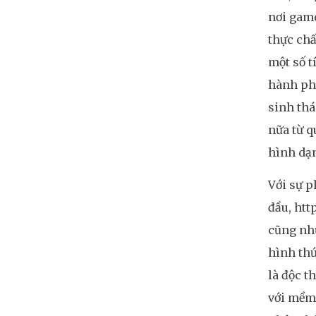
nơi game
thực chấ
một số t
hành phụ
sinh thá
nữa từ q
hình dạ
Với sự p
đầu, htt
cũng như
hình thứ
là độc t
với mềm