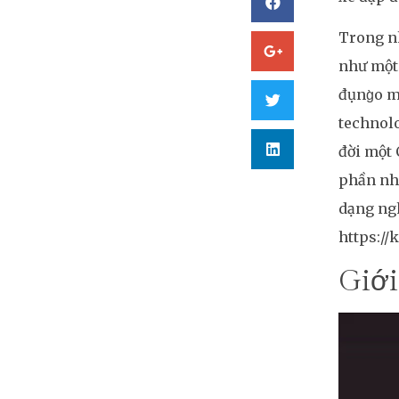
Trong nh
như một 
đụng̀o m
technolo
đời một 
phần nhi
dạng ngh
https://
Giới