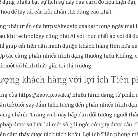
 dụng phiêu bạt sự lịch sự này qua card đồ họa hiện đại,
u hóa để lấy tới câu hỏi nhân thể dụng cao nhất.
g phát triển của https://keovip.osaka/ trong ngày mai 
u khi technology cũng như AI với thực chất ảo với đã đư
ỉ giúp cải tiến dấn mình đụng̀o khách hàng Hơn nữa xu
hợp tác cùng phần nhiều hình dạng thương hiệu Khủng, c
i một số hình thức giải trí thị trường.
ượng khách hàng với lợi ích Tiên 
ng của https://keovip.osaka/ nhiều hình dạng, từ phần
ân trẻ tuổi say đắm hiện tượng đến phần nhiều hình dạn
sang chảnh. Trang web này hấp dẫn đối tượng người thâ
háp được sở hữu lại một số gói ngôi công ty được cấu chế
iên cảm thấy được tách tách khấu. Lợi ích Tiên phong 