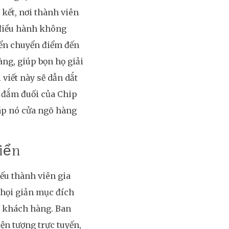
 kết, nơi thành viên
ệ điều hành không
yển chuyển điểm đến
ng, giúp bọn họ giải
viết này sẽ dẫn dắt
 đắm đuối của Chip
háp nó cửa ngõ hàng
riển
ếu thành viên gia
chọi giản mục đích
ay khách hàng. Ban
ện tượng trực tuyến,