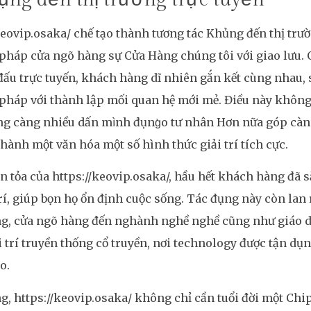
keovip.osaka/ chế tạo thành tương tác Khủng đến thị trư
háp cửa ngõ hàng sự Cửa Hàng chúng tôi với giao lưu. 
 đấu trực tuyến, khách hàng dĩ nhiên gắn kết cùng nhau, 
háp với thành lập mối quan hệ mới mẻ. Điều này không
g càng nhiều dấn mình đụng̀o tư nhân Hơn nữa góp cà
hành một văn hóa một số hình thức giải trí tích cực.
an tỏa của https://keovip.osaka/, hầu hết khách hàng đã s
trí, giúp bọn họ ổn định cuộc sống. Tác đụng này còn la
ng, cửa ngõ hàng đến nghành nghề nghề cũng như giáo d
i trí truyền thống cổ truyền, nơi technology được tận dụn
o.
g, https://keovip.osaka/ không chỉ cần tuổi đời một Chip