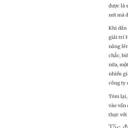
được là 
nơi mà 
Khi dấn
giải trí
năng lên
chắc, bi
nữa, một
nhiều gi
công ty 
Tóm lại,
vào vấn 
thực với
Tác đ