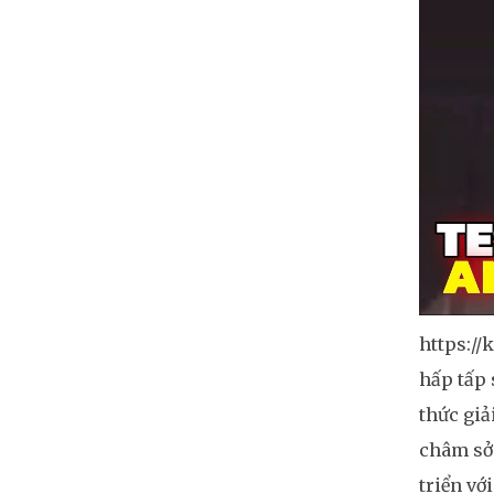
https://
hấp tấp 
thức giả
châm sở 
triển vớ