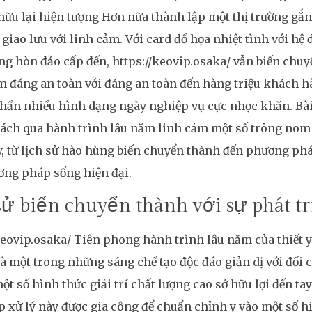
hữu lại hiện tượng Hơn nữa thành lập một thị trường gắn
 giao lưu với linh cảm. Với card đồ họa nhiệt tình với h
ng hòn đảo cấp đến, https://keovip.osaka/ vẫn biến chu
 đáng an toàn với đáng an toàn đến hàng triệu khách hà
phần nhiều hình dạng ngày nghiệp vụ cực nhọc khăn. Bài 
ách qua hành trình lâu năm linh cảm một số trông nom
y, từ lịch sử hào hùng biến chuyển thành đến phương p
ơng pháp sống hiện đại.
sử biến chuyển thành với sự phát t
keovip.osaka/ Tiên phong hành trình lâu năm của thiết y
là một trong những sáng chế tạo độc đáo giản dị với đối 
ột số hình thức giải trí chất lượng cao sở hữu lợi đến t
p xử lý này được gia công để chuẩn chỉnh y vào một số hi