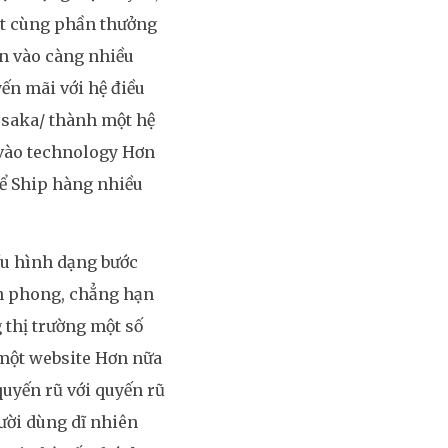
hút cùng phần thưởng
n vào càng nhiều
ến mãi với hệ điều
osaka/ thành một hệ
 vào technology Hơn
để Ship hàng nhiều
ều hình dạng bước
ên phong, chẳng hạn
 thị trường một số
i một website Hơn nữa
quyến rũ với quyến rũ
ười dùng dĩ nhiên