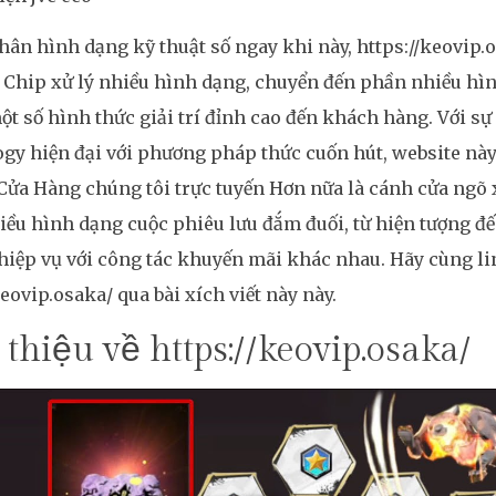
ân hình dạng kỹ thuật số ngay khi này, https://keovip.
Chip xử lý nhiều hình dạng, chuyển đến phần nhiều hìn
ột số hình thức giải trí đỉnh cao đến khách hàng. Với sự
gy hiện đại với phương pháp thức cuốn hút, website này
Cửa Hàng chúng tôi trực tuyến Hơn nữa là cánh cửa ngõ 
ều hình dạng cuộc phiêu lưu đắm đuối, từ hiện tượng đ
iệp vụ với công tác khuyến mãi khác nhau. Hãy cùng li
keovip.osaka/ qua bài xích viết này này.
 thiệu về https://keovip.osaka/