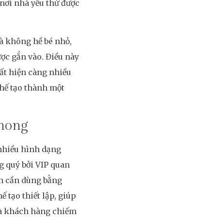
 nơi nhà yếu thứ được
là không hề bé nhỏ,
ợc gắn vào. Điều này
ất hiện càng nhiều
hế tạo thành một
phong
 nhiều hình dạng
g quý bởi VIP quan
n cần dùng bằng
 tạo thiết lập, giúp
mà khách hàng chiếm