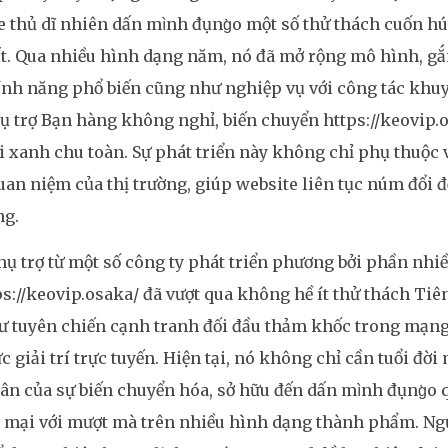
 thủ dĩ nhiên dấn mình đụng̀o một số thử thách cuốn 
t. Qua nhiều hình dạng năm, nó đã mở rộng mô hình, gắ
ính năng phổ biến cũng như nghiệp vụ với công tác khuy
 trợ Bạn hàng không nghỉ, biến chuyển https://keovip.
i xanh chu toàn. Sự phát triển này không chỉ phụ thuộc
uan niệm của thị trường, giúp website liên tục núm đổi 
ng.
hụ trợ từ một số công ty phát triển phương bởi phần nhi
ps://keovip.osaka/ đã vượt qua không hề ít thử thách Ti
 tuyên chiến cạnh tranh đối đầu thảm khốc trong mạng
c giải trí trực tuyến. Hiện tại, nó không chỉ cần tuổi đờ
hân của sự biến chuyển hóa, sở hữu đến dấn mình đụng̀o 
 mại với mượt mà trên nhiều hình dạng thành phẩm. Ng