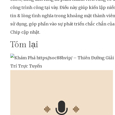
công trình công tại vày. Điều này giúp kiến lập ni
tin & lòng tình nghĩa trong khoảng mặt thành viê
sử dụng, góp phần vào sự phát triển chắc chắn của
Chip cập nhật.
Tóm lại