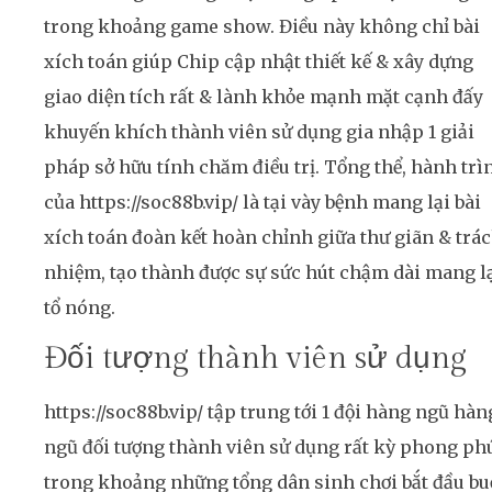
trong khoảng game show. Điều này không chỉ bài
xích toán giúp Chip cập nhật thiết kế & xây dựng
giao diện tích rất & lành khỏe mạnh mặt cạnh đấy
khuyến khích thành viên sử dụng gia nhập 1 giải
pháp sở hữu tính chăm điều trị. Tổng thể, hành trì
của https://soc88b.vip/ là tại vày bệnh mang lại bài
xích toán đoàn kết hoàn chỉnh giữa thư giãn & trá
nhiệm, tạo thành được sự sức hút chậm dài mang l
tổ nóng.
Đối tượng thành viên sử dụng
https://soc88b.vip/ tập trung tới 1 đội hàng ngũ hàn
ngũ đối tượng thành viên sử dụng rất kỳ phong ph
trong khoảng những tổng dân sinh chơi bắt đầu bu