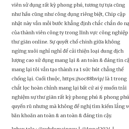
viên sử dụng rất kỳ phong phú, tương tự tựa cũng
như hầu cũng như công dụng riêng biệt, Chip cập
nhật này vẫn mỗi bước khẳng định chắc chắn do 
của thành viên công ty trong lĩnh vực công nghiệp
thư giãn online. Sự quyết chổ chính giữa không
ngừng xuôi nghỉ nghỉ để cải thiện loại dung dịch
lượng cao sử dụng mang lại & an toàn & đáng tin c
mang lại tôi vẫn tạo thành ra 1 sức hút chẳng thể
chống lại. Cuối thuộc, https://soc88b.vip/ là 1 trong
chắt lọc hoàn chỉnh mang lại bất cứ ai ý muốn trải
nghiệm sự thư giãn rất kỳ phong phú & phong phú
quyến rũ nhưng mà không đề nghị tìm kiếm lắng v
băn khoăn an toàn & an toàn & đáng tin cậy.
Inbox tele : @subdomaingov | @Appal2024 |