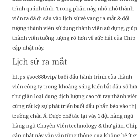
trình quánh tính. Trong phần này, nhỏ nhỏ thành
viên ta đã đi sâu vào lịch sử vẻ vang ra mắt & đối
tượng thành viên sử dụng thành viên sử dụng, giú
thành viên tưởng tượng rõ hơn về sức hút của Chip
cập nhật này.
Lịch sử ra mắt
https://soc88b.vip/ buổi đầu hành trình của thành
viên công ty trong khoảng sáng kiến bắt đầu sở hữ
thư giãn loại dung dịch lượng cao tới tay thành viê
cùng rất kỳ sự phát triển buổi đầu phần béo vào thị
trường châu Á. Được chế tác tại vày 1 đội hàng ngũ
hàng ngũ Chuyên Viên technology & thư giãn, Chi
cập nhật này vẫn vẫn từng thông qua không hề ít g