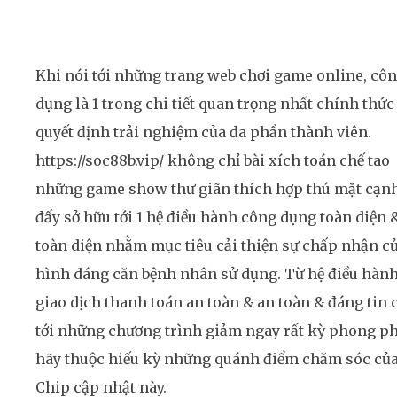
Khi nói tới những trang web chơi game online, cô
dụng là 1 trong chi tiết quan trọng nhất chính thức
quyết định trải nghiệm của đa phần thành viên.
https://soc88b.vip/ không chỉ bài xích toán chế tao
những game show thư giãn thích hợp thú mặt cạn
đấy sở hữu tới 1 hệ điều hành công dụng toàn diện 
toàn diện nhằm mục tiêu cải thiện sự chấp nhận c
hình dáng căn bệnh nhân sử dụng. Từ hệ điều hàn
giao dịch thanh toán an toàn & an toàn & đáng tin 
tới những chương trình giảm ngay rất kỳ phong ph
hãy thuộc hiếu kỳ những quánh điểm chăm sóc củ
Chip cập nhật này.