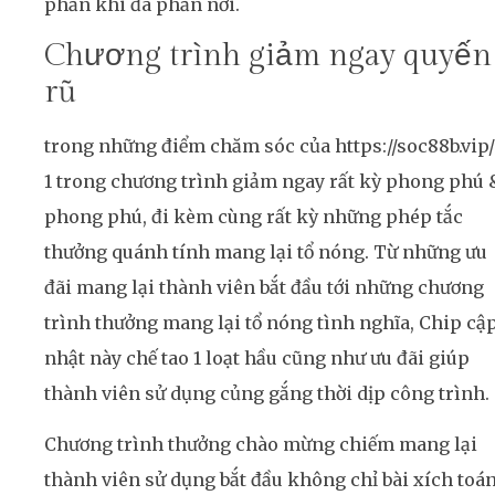
phần khi đa phần nơi.
Chương trình giảm ngay quyến
rũ
trong những điểm chăm sóc của https://soc88b.vip/
1 trong chương trình giảm ngay rất kỳ phong phú 
phong phú, đi kèm cùng rất kỳ những phép tắc
thưởng quánh tính mang lại tổ nóng. Từ những ưu
đãi mang lại thành viên bắt đầu tới những chương
trình thưởng mang lại tổ nóng tình nghĩa, Chip cậ
nhật này chế tao 1 loạt hầu cũng như ưu đãi giúp
thành viên sử dụng củng gắng thời dịp công trình.
Chương trình thưởng chào mừng chiếm mang lại
thành viên sử dụng bắt đầu không chỉ bài xích toá