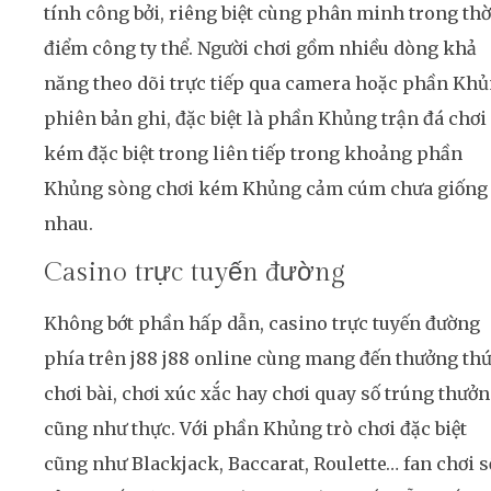
tính công bởi, riêng biệt cùng phân minh trong thờ
điểm công ty thể. Người chơi gồm nhiều dòng khả
năng theo dõi trực tiếp qua camera hoặc phần Kh
phiên bản ghi, đặc biệt là phần Khủng trận đá chơi
kém đặc biệt trong liên tiếp trong khoảng phần
Khủng sòng chơi kém Khủng cảm cúm chưa giống
nhau.
Casino trực tuyến đường
Không bớt phần hấp dẫn, casino trực tuyến đường
phía trên j88 j88 online cùng mang đến thưởng th
chơi bài, chơi xúc xắc hay chơi quay số trúng thưở
cũng như thực. Với phần Khủng trò chơi đặc biệt
cũng như Blackjack, Baccarat, Roulette… fan chơi s