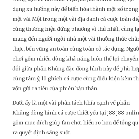
dụng xu hướng này để biến hóa thành một số trong
một vài Một trong một vài địa danh cá cược toàn di
cùng thương hiệu đứng phương vì thứ nhất, cùng lạ
mang đến người ngôi nhà một vài thưởng thức châ
thực, bền vững an toàn cùng toàn cỗ tác dụng. Ngườ
chơi gồm nhiều dòng khả năng luôn thể lợi chuyển
đổi giữa phần Khủng đặc dòng hình này để phù hợ
cùng tâm ý, lô ghích cá cược cùng điều kiện kèm t
vốn gửi ra tiêu của phiên bản thân.
Dưới ấy là một vài phân tách khía cạnh về phần
Khủng dòng hình cá cược thiết yếu tại j88 j88 onlin
gồm mục đích giúp fan chơi hiểu rõ hơn để tổng q
ra quyết định sáng suốt.