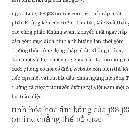
sản phẩm fan đặt đơn hàng 24/7.
ngoại fake, j88 j88 online còn liên tiếp cập nhật
phần Khủng kèo cược tiên tiến nhất, Xác Suất thắn
cao cùng phần Khủng event khuyến mãi ngay hấp
dẫn gồm mục đích hình ảnh hưởng fan chơi gồm
thưởng thức công dụng thấp nhất. Không chỉ say
đắm một vài fan chơi đang chưa còn lạ lẫm cùng cá
cược phong cơ hội cổ điển, website còn luôn thể lợi
tiếp cận một vài fan bắt đầu, chưa ngừng mở rộng T
trường cá cược trực tuyến đường tại Việt Nam một c
hội toàn diện.
tính hóa học ấm bỏng của j88 j8
online chẳng thể bỏ qua: