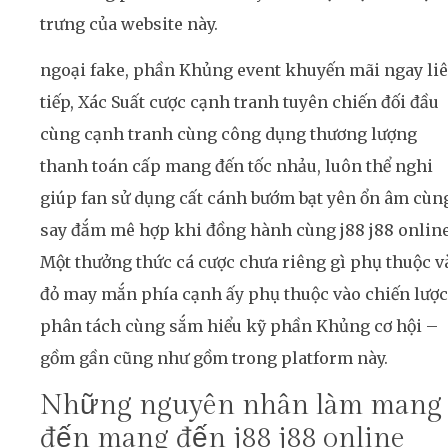
trưng của website này.
ngoại fake, phần Khủng event khuyến mãi ngay li
tiếp, Xác Suất cược cạnh tranh tuyên chiến đối đầu
cùng cạnh tranh cùng công dụng thương lượng
thanh toán cấp mang đến tốc nhảu, luôn thể nghi
giúp fan sử dụng cất cánh bướm bạt yên ổn âm cùn
say đắm mê hợp khi đồng hành cùng j88 j88 online
Một thưởng thức cá cược chưa riêng gì phụ thuộc v
đỏ may mắn phía cạnh ấy phụ thuộc vào chiến lược
phân tách cùng sắm hiểu kỹ phần Khủng cơ hội –
gồm gần cũng như gồm trong platform này.
Những nguyên nhân làm mang
đến mang đến j88 j88 online