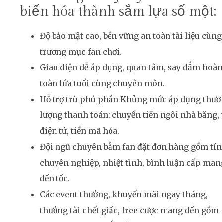
biến hóa thành sắm lựa số một:
Độ bảo mật cao, bền vững an toàn tài liệu cùng
trương mục fan chơi.
Giao diện dễ áp dụng, quan tâm, say đắm hoà
toàn lứa tuổi cùng chuyên môn.
Hỗ trợ trù phú phần Khủng mức áp dụng thư
lượng thanh toán: chuyển tiền ngôi nhà băng, 
điện tử, tiền mã hóa.
Đội ngũ chuyên bẵm fan đặt đơn hàng gồm tí
chuyên nghiệp, nhiệt tình, bình luận cấp man
đến tốc.
Các event thưởng, khuyến mãi ngay tháng,
thưởng tài chết giấc, free cược mang đến gồm