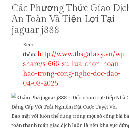
Các Phương Thức Giao Dịc
An Toàn Và Tiện Lợi Tại
jaguar j888
Xem
http://www.tbsgalaxy.vn/wp-
thêm:
share/s-666-su-lua-chon-hoan-
hao-trong-cong-nghe-doc-dao-
04-08-2025
Bảo mật với luôn thể dụng trong một số công bài b
toán thanh toán giao dịch luôn là nên khu vực đứn