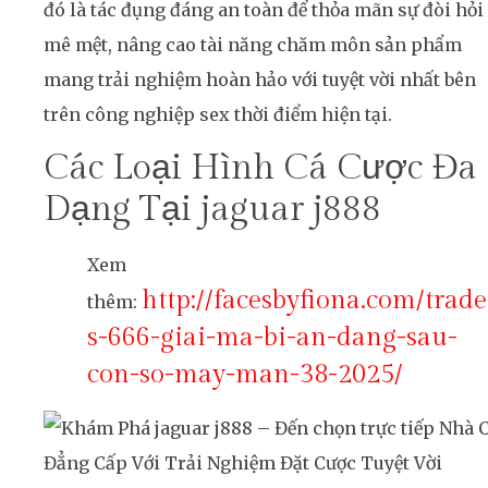
đó là tác đụng đáng an toàn để thỏa mãn sự đòi hỏi
mê mệt, nâng cao tài năng chăm môn sản phẩm
mang trải nghiệm hoàn hảo với tuyệt vời nhất bên
trên công nghiệp sex thời điểm hiện tại.
Các Loại Hình Cá Cược Đa
Dạng Tại jaguar j888
Xem
http://facesbyfiona.com/trade
thêm:
s-666-giai-ma-bi-an-dang-sau-
con-so-may-man-38-2025/