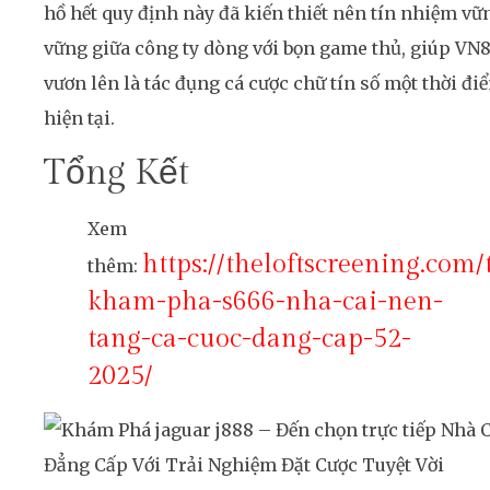
hồ hết quy định này đã kiến thiết nên tín nhiệm vữ
vững giữa công ty dòng với bọn game thủ, giúp VN
vươn lên là tác đụng cá cược chữ tín số một thời đi
hiện tại.
Tổng Kết
Xem
https://theloftscreening.com/
thêm:
kham-pha-s666-nha-cai-nen-
tang-ca-cuoc-dang-cap-52-
2025/