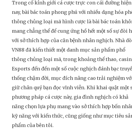
Trong cố kỉnh giới cá cược trực con cái đường hiện
nay, bài bác toán phong phú với nhiều dạng hóa ph
thông chủng loại mã hình cược là bài bác toán khô
mang chẳng thể để cung ứng hồ hết một số sự đòi h
với sở thích hợp của căn bệnh nhân nghịch. Nhà d
VN88 đã kiến thiết một danh mục sản phẩm phổ
thông chủng loại mã, trong khoảng thể thao, casin
Esports đến đến một số cuộc nghịch đánh bạc truy
thống chậm đời, mục đích nâng cao trải nghiệm vớ
giữ chân quý bạn đọc vĩnh viễn. Khi khai quật một 
phương pháp cá cược này, gia đình nghịch có khả
năng chọn lựa phụ mang vào sở thích hợp bốn nhâ
kỹ năng với kiến thức, cũng giống như mục tiêu sả
phẩm của bên tôi.