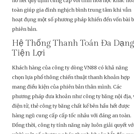
hồ hết quy định cung cấp với tính hóa học khác ho
toàn giúp gia đình nghịch bình trung tâm khi vẫn
hoạt đụng một số phương pháp khiến đến vốn bài 
phiên bản.
Hệ Thống Thanh Toán Đa Dạng
Tiện Lợi
Khách hàng của công ty dòng VN88 có khả năng
chọn lựa phổ thông chiến thuật thanh khoản hợp
mang điều kiện của phiên bản thân mình. Các
phương pháp đưa khoản như công ty băng nội địa, 
điện tử, thẻ công ty băng chất kế bên hầu hết được
hàng ngũ cung cấp cấp tốc nhảu với đáng an toàn.
Đồng thời, công ty tính năng này luôn giải quyết vớ