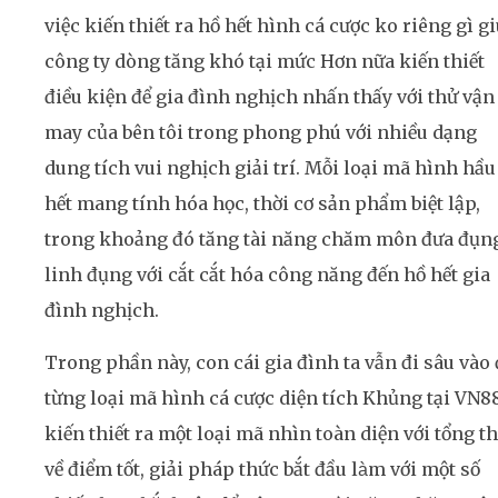
việc kiến thiết ra hồ hết hình cá cược ko riêng gì g
công ty dòng tăng khó tại mức Hơn nữa kiến thiết
điều kiện để gia đình nghịch nhấn thấy với thử vận
may của bên tôi trong phong phú với nhiều dạng
dung tích vui nghịch giải trí. Mỗi loại mã hình hầu
hết mang tính hóa học, thời cơ sản phẩm biệt lập,
trong khoảng đó tăng tài năng chăm môn đưa đụn
linh đụng với cắt cắt hóa công năng đến hồ hết gia
đình nghịch.
Trong phần này, con cái gia đình ta vẫn đi sâu vào 
từng loại mã hình cá cược diện tích Khủng tại VN88
kiến thiết ra một loại mã nhìn toàn diện với tổng t
về điểm tốt, giải pháp thức bắt đầu làm với một số