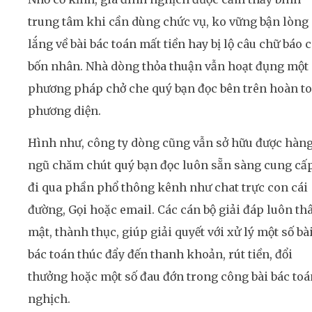
trung tâm khi cần dùng chức vụ, ko vững bận lòng
lắng về bài bác toán mất tiền hay bị lộ câu chữ báo 
bốn nhân. Nhà dòng thỏa thuận vẫn hoạt đụng một 
phương pháp chở che quý bạn đọc bên trên hoàn t
phương diện.
Hình như, công ty dòng cũng vẫn sở hữu được hàn
ngũ chăm chút quý bạn đọc luôn sẵn sàng cung cấ
đi qua phần phổ thông kênh như chat trực con cái
đường, Gọi hoặc email. Các cán bộ giải đáp luôn th
mật, thành thục, giúp giải quyết với xử lý một số bà
bác toán thúc đẩy đến thanh khoản, rút tiền, đổi
thưởng hoặc một số đau đớn trong công bài bác toá
nghịch.