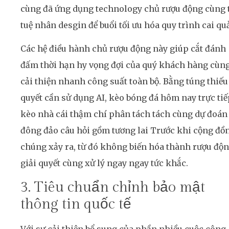
cùng đã ứng dụng technology chủ rượu động cùng t
tuệ nhân desgin để buổi tối ưu hóa quy trình cai qu
Các hệ điều hành chủ rượu động này giúp cắt đánh
đấm thời hạn hy vọng đợi của quý khách hàng cùn
cải thiện nhanh công suất toàn bộ. Bằng túng thiếu
quyết cần sử dụng AI, kèo bóng đá hôm nay trực tiế
kèo nhà cái thậm chí phân tách tách cùng dự đoán
đông đảo câu hỏi gồm tương lai Trước khi cộng đồ
chúng xảy ra, từ đó không biến hóa thành rượu độ
giải quyết cùng xử lý ngay ngay tức khắc.
3. Tiêu chuẩn chỉnh bảo mật
thông tin quốc tế
Với sự cải thiện bổ sung của phần nhiều cuộc công