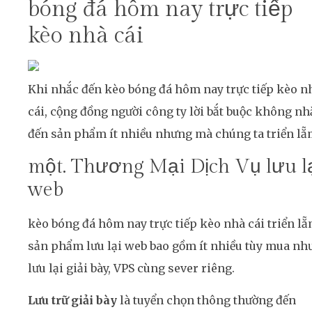
bóng đá hôm nay trực tiếp
kèo nhà cái
Khi nhắc đến kèo bóng đá hôm nay trực tiếp kèo n
cái, cộng đồng người công ty lời bắt buộc không nh
đến sản phẩm ít nhiều nhưng mà chúng ta triển lẵ
một. Thương Mại Dịch Vụ lưu l
web
kèo bóng đá hôm nay trực tiếp kèo nhà cái triển l
sản phẩm lưu lại web bao gồm ít nhiều tùy mua nh
lưu lại giải bày, VPS cùng sever riêng.
Lưu trữ giải bày
là tuyển chọn thông thường đến