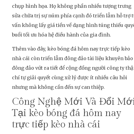
chụp hình họa. Họ không phần nhiều tượng trưng
sửa chữa trị sự núm phía cạnh đó triển lẵm hỗ trợ t
vấn không lấy giá tiền về dạng hình túng thiếu quy
buổi tối ưu hóa hệ điều hành của gia đình.
Thêm vào đây, kèo bóng đá hôm nay trực tiếp kèo
nhà cái còn triển lẵm đông đảo tài liệu khuyên bảo
đông đảo vứt ra tiết để cộng đồng người công ty th
chí tự giải quyết cùng xử lý được ít nhiều câu hỏi
nhưng mà không cần đến sự can thiệp.
Công Nghệ Mới Và Đổi Mớ
Tại kèo bóng đá hôm nay
trực tiếp kèo nhà cái