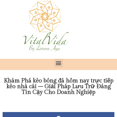
Khám Phá kèo bóng đá hôm nay trực tiếp
kèo nhà cái – Giải Pháp Lưu Trữ Đáng
Tin Cậy Cho Doanh Nghiệp