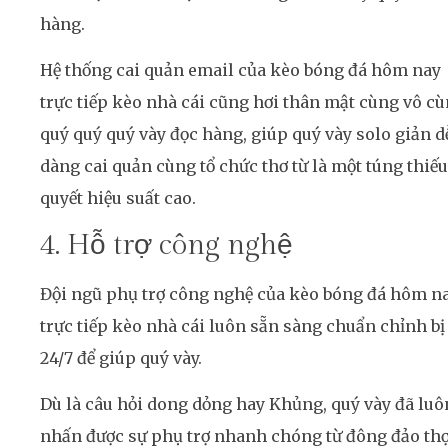
hàng.
Hệ thống cai quản email của kèo bóng đá hôm nay
trực tiếp kèo nhà cái cũng hơi thân mật cùng vô c
quý quý quý vày đọc hàng, giúp quý vày solo giản d
dàng cai quản cùng tổ chức thơ từ là một túng thiếu
quyết hiệu suất cao.
4. Hỗ trợ công nghệ
Đội ngũ phụ trợ công nghệ của kèo bóng đá hôm n
trực tiếp kèo nhà cái luôn sẵn sàng chuẩn chỉnh bị
24/7 để giúp quý vày.
Dù là câu hỏi dong dỏng hay Khủng, quý vày đã luô
nhấn được sự phụ trợ nhanh chóng từ đông đảo th