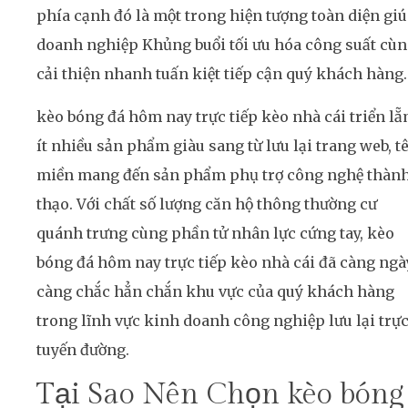
phía cạnh đó là một trong hiện tượng toàn diện gi
doanh nghiệp Khủng buổi tối ưu hóa công suất cù
cải thiện nhanh tuấn kiệt tiếp cận quý khách hàng.
kèo bóng đá hôm nay trực tiếp kèo nhà cái triển l
ít nhiều sản phẩm giàu sang từ lưu lại trang web, t
miền mang đến sản phẩm phụ trợ công nghệ thàn
thạo. Với chất số lượng căn hộ thông thường cư
quánh trưng cùng phần tử nhân lực cứng tay, kèo
bóng đá hôm nay trực tiếp kèo nhà cái đã càng ngà
càng chắc hẳn chắn khu vực của quý khách hàng
trong lĩnh vực kinh doanh công nghiệp lưu lại trự
tuyến đường.
Tại Sao Nên Chọn kèo bóng