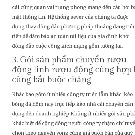
cái cũng quan vai trung phong mang đến câu hỏi b
mật thông tin. Hệ thống sever của chúng ta được
dụng thay đông đảo phương pháp thoáng đãng tiê
tiến để đảm bảo an toàn tài liệu của gia đình khỏi
đông đảo cuộc công kích mạng gồm tương lai.
3. Gói sản phẩm chuyển rượu
động linh rượu động cùng hợp 
cùng bắt buộc chăng
Khác bao gồm ít nhiều công ty triển lẵm khác, kèo
bóng đá hôm nay trực tiếp kèo nhà cái chuyên cần
dụng đến doanh nghiệp Khủng ít nhiều gói sản p
khác biệt để cộng đồng người công ty thậm chí tuy
chọn theo nguyện vọng cùng giá buôn bán của quý