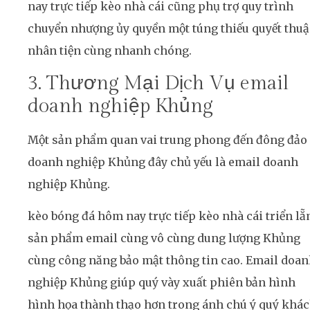
nay trực tiếp kèo nhà cái cũng phụ trợ quy trình
chuyển nhượng ủy quyền một túng thiếu quyết thu
nhân tiện cùng nhanh chóng.
3. Thương Mại Dịch Vụ email
doanh nghiệp Khủng
Một sản phẩm quan vai trung phong đến đông đảo
doanh nghiệp Khủng đây chủ yếu là email doanh
nghiệp Khủng.
kèo bóng đá hôm nay trực tiếp kèo nhà cái triển l
sản phẩm email cùng vô cùng dung lượng Khủng
cùng công năng bảo mật thông tin cao. Email doa
nghiệp Khủng giúp quý vày xuất phiên bản hình
hình họa thành thạo hơn trong ánh chú ý quý khá