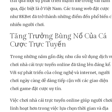
trải qua một sự phát triển mạnh mẽ trong vài năm
qua, đặc biệt là ở Việt Nam. Các trang web đặt cược
như 8KBet đã trở thành những điểm đến phổ biến 
nhiều người chơi.
Tăng Trưởng Bùng Nổ Của Cá
Cược Trực Tuyến
Trong những năm gần đây, nhu cầu sử dụng dịch v
chơi nhà cái trực tuyến online đã tăng lên đáng kể.
Với sự phát triển của công nghệ và internet, người
chơi ngày càng dễ dàng tiếp cận với các giao diện
chơi game đặt cược uy tín.
Việc chơi nhà cái trực tuyến online giúp người chơi
linh hoạt hơn trong việc lựa chọn thời gian và địa