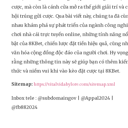
cược, mà còn là cánh cửa mở ra thế giới giải trí và 
hội trúng gửi cược. Qua bài viết này, chúng ta đã cù
nhau khám phá sự phát triển của ngành công ngh
chơi nhà cái trực tuyến online, những tính năng nổ
bật của 8KBet, chiến lược đặt tiền hiệu quả, cũng n
văn hóa cộng đồng độc đáo của người chơi. Hy vọn
rằng những thông tin này sẽ giúp bạn có thêm kiế
thức và niềm vui khi vào kèo đặt cược tại 8KBet.
Sitemap:
https://vitalvidabylore.com/sitemap.xml
Inbox tele : @subdomaingov | @Appal2024 |
@fb882024