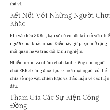
thú vị.
Kết Nối Với Những Người Chơ
Khác
Khi vào kèo 8KBet, bạn sẽ có cơ hội kết nối với nhi
người chơi khác nhau. Điều này giúp bạn mở rộng
mối quan hệ và trao đổi kinh nghiệm.
Nhiều forum và nhóm chat dành riêng cho người
chơi 8KBet cũng được tạo ra, nơi mọi người có thể
chia sẻ mẹo vặt, chiến lược và thảo luận về các trận
đấu.
Tham Gia Các Sự Kiện Cộng
Đồng