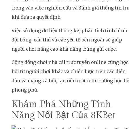
trọng vào việc nghiên cứu và đánh giá thông tin tr
khi đưa ra quyết định.
Việc sử dụng dữ liệu thống kê, phân tích tình hình
đội bóng, cầu thủ và các yếu tố bên ngoài sẽ giúp
người chơi nâng cao khả năng trúng gửi cược.
Cộng đồng chơi nhà cái trực tuyến online cũng học
hỏi từ người chơi khác và chiến lược trên các diễn
đàn và mạng xã hội, tạo nên một môi trường học hỏ
phong phú.
Khám Phá Những Tính
Năng Nổi Bật Của 8KBet