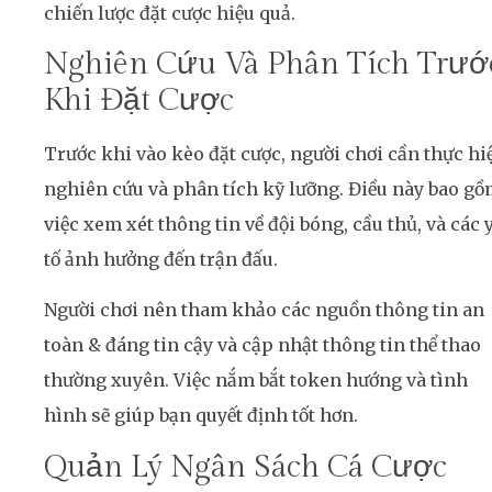
chiến lược đặt cược hiệu quả.
Nghiên Cứu Và Phân Tích Trướ
Khi Đặt Cược
Trước khi vào kèo đặt cược, người chơi cần thực hi
nghiên cứu và phân tích kỹ lưỡng. Điều này bao g
việc xem xét thông tin về đội bóng, cầu thủ, và các 
tố ảnh hưởng đến trận đấu.
Người chơi nên tham khảo các nguồn thông tin an
toàn & đáng tin cậy và cập nhật thông tin thể thao
thường xuyên. Việc nắm bắt token hướng và tình
hình sẽ giúp bạn quyết định tốt hơn.
Quản Lý Ngân Sách Cá Cược