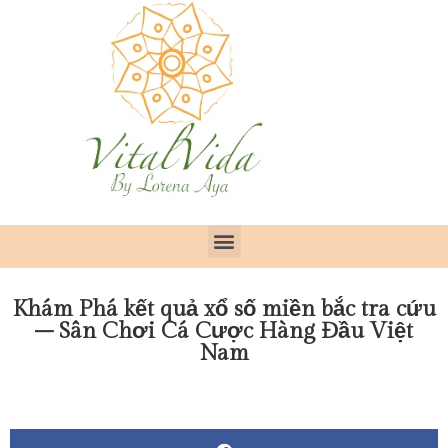
Khám Phá kết quả xổ số miền bắc tra cứu
– Sân Chơi Cá Cược Hàng Đầu Việt
Nam