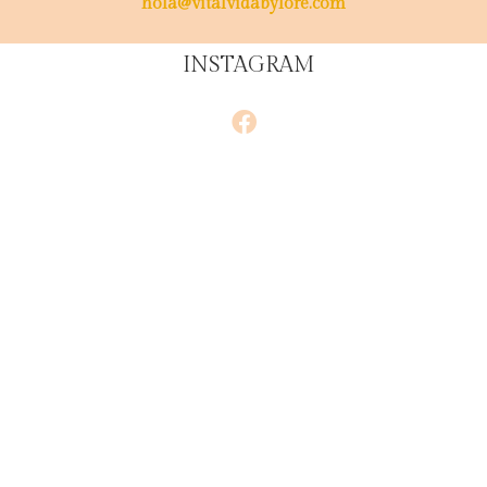
hola@vitalvidabylore.com
INSTAGRAM