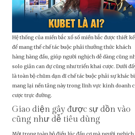
Hệ thống của miền bắc xổ số miền bắc được thiết kế
để mang thể chế tác buộc phải thưởng thức khách
hàng hàng đầu, giúp người nghịch dễ dàng cũng n
solo giản can dự cũng như triển khai cược. Dưới đấ
là toàn bộ chũm dạn dĩ chế tác buộc phải sự khác bi
mang lại nền tảng này trong lĩnh vực kinh doanh c
cược trực đường.
Giao diện gây được sự dồn vào
cũng như dễ tiêu dùng
Một trong toàn bộ điều lúc đầu cơ mà người nghịch