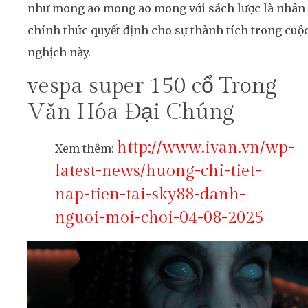
như mong ao mong ao mong với sách lược là nhân 
chính thức quyết định cho sự thành tích trong cuộ
nghịch này.
vespa super 150 cổ Trong
Văn Hóa Đại Chúng
http://www.ivan.vn/wp-
Xem thêm:
latest-news/huong-chi-tiet-
nap-tien-tai-sky88-danh-
nguoi-moi-choi-04-08-2025