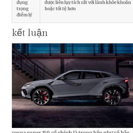
đụng
được liên lụy tích rất với lành khỏe khoắn
trọng
hoặc tồi tệ hơn
điểm lý
kết luận
vespa super 150 cổ chính là trong hầu như số hầu