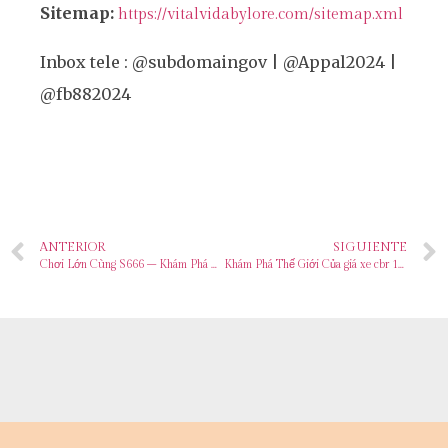
Sitemap:
https://vitalvidabylore.com/sitemap.xml
Inbox tele : @subdomaingov | @Appal2024 |
@fb882024
ANTERIOR
SIGUIENTE
Chơi Lớn Cùng S666 – Khám Phá Thế Giới Giải Trí bán biệt thự gần biển đà nẵng
Khám Phá Thế Giới Của giá xe cbr 150 – Nơi Giải Trí Vô Hạn