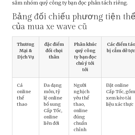
sắm nhóm quý công ty bạn đọc phân tách riêng.
Bảng đối chiếu phương tiện th
của mua xe wave cũ
Thương
đặc điểm
Phân khúc
Các điểm tá
Mại &
đối chọi
quý công
bị cắm dở tợ
Dịch Vụ
thân
ty bạn đọc
chú ý tới
tới
Cá
Đa dạng
Người
Đặt online
online
môn, tỷ
nghịch
Cấp Tốc, gồ
thể
lệ online
yêu thể
xem kèo tài
thao
bổ sung
thao,
liệu xác thực
Cấp Tốc,
online
online
đúng
liên đới
chuẩn
chỉnh