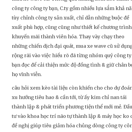
công ty công ty bạn, C.ty gồm nhiều lựa sắm khả n
tùy chỉnh công ty sản xuất, chỉ dẫn những buộc đề
xuất phù hợp, cũng cũng như thiết kế chương trình
khuyến mãi thành viên hóa. Thay vày chạy theo
những chiến dịch đại quát, mua xe wave cũ sử dụn
rộng rãi vào việc hiểu rõ đã từng nhóm quý công ty
bạn đọc để cải thiện mức độ đồng tình & giữ chân b
họ vĩnh viễn.
câu hỏi xem kèo tài liệu còn khiến cho cho dự đoá
xu hướng tiêu hao & cần tới, từ ấy kim chỉ nan tái
thành lập & phát triển phương tiện thể mới mẻ. Đầ
tư vào khoa học trí não tự thành lập & máy học ko 
đề nghị giúp tiêu giảm hóa chủng dòng công ty cô