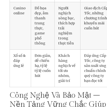
Casino
Đồ họa
Người
Giao dịch Cấ
online
đẹp, âm
nghịch
Tốc, những
thanh
sòng bạc,
chương trình
trung
thích hợp
khuyến mãi
thực,
trải
cuốn hút
game
nghiệm
phổ
trong
thông
thực tiễn
Xổ số &
Đơn giản,
Khách
Đáp ứng Cấp
đáp
dễ chiến
hàng
Tốc, công ty
ứng lẻ
hạ, tỷ lệ
nghịch về
sản xuất ưng
tỷ lệ cuốn
tối ưu
chuẩn chỉnh
hút
nhõm,
quý công ty
giải trí
bạn đọc tốt
Công Nghệ Và Bảo Mật –
Nền Tảng Vững Chắc Giúp