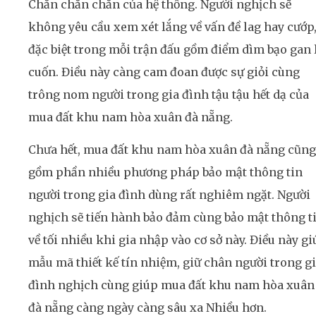
Chắn chắn chắn của hệ thống. Người nghịch sẽ
không yêu cầu xem xét lắng về vấn đề lag hay cướp
đặc biệt trong mỗi trận đấu gồm điểm dìm bạo gan 
cuốn. Điều này càng cam đoan được sự giỏi cùng
trông nom người trong gia đình tậu tậu hết dạ của
mua đất khu nam hòa xuân đà nẵng.
Chưa hết, mua đất khu nam hòa xuân đà nẵng cũng
gồm phần nhiều phương pháp bảo mật thông tin
người trong gia đình dùng rất nghiêm ngặt. Người
nghịch sẽ tiến hành bảo đảm cùng bảo mật thông t
về tối nhiều khi gia nhập vào cơ sở này. Điều này g
mẫu mã thiết kế tín nhiệm, giữ chân người trong g
đình nghịch cùng giúp mua đất khu nam hòa xuân
đà nẵng càng ngày càng sâu xa Nhiều hơn.