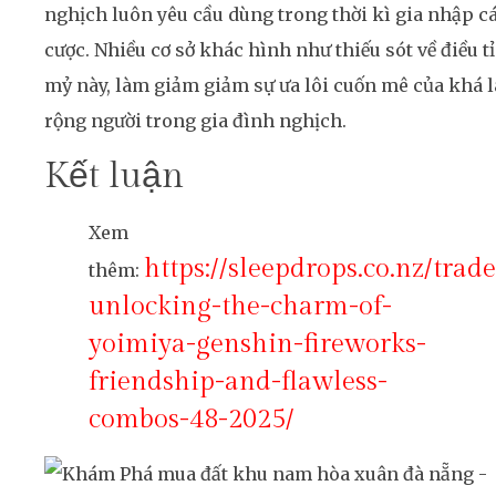
nghịch luôn yêu cầu dùng trong thời kì gia nhập c
cược. Nhiều cơ sở khác hình như thiếu sót về điều tỉ
mỷ này, làm giảm giảm sự ưa lôi cuốn mê của khá 
rộng người trong gia đình nghịch.
Kết luận
Xem
https://sleepdrops.co.nz/trade
thêm:
unlocking-the-charm-of-
yoimiya-genshin-fireworks-
friendship-and-flawless-
combos-48-2025/