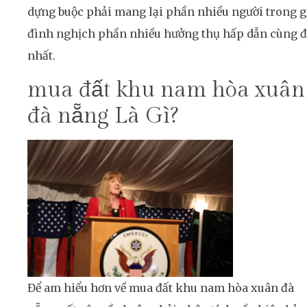
dựng buộc phải mang lại phần nhiều người trong g
đình nghịch phần nhiều hưởng thụ hấp dẫn cùng 
nhất.
mua đất khu nam hòa xuân
đà nẵng Là Gì?
Để am hiểu hơn về mua đất khu nam hòa xuân đà