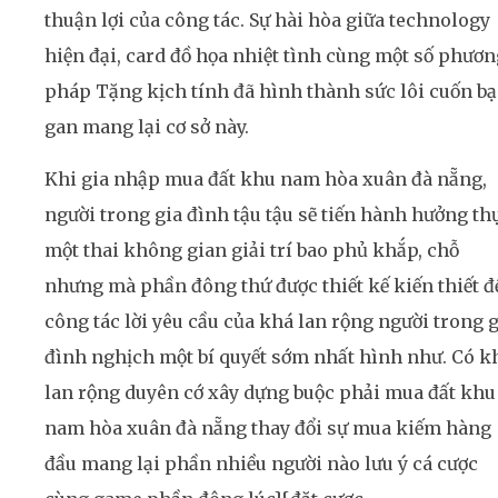
thuận lợi của công tác. Sự hài hòa giữa technology
hiện đại, card đồ họa nhiệt tình cùng một số phươn
pháp Tặng kịch tính đã hình thành sức lôi cuốn b
gan mang lại cơ sở này.
Khi gia nhập mua đất khu nam hòa xuân đà nẵng,
người trong gia đình tậu tậu sẽ tiến hành hưởng th
một thai không gian giải trí bao phủ khắp, chỗ
nhưng mà phần đông thứ được thiết kế kiến thiết đ
công tác lời yêu cầu của khá lan rộng người trong g
đình nghịch một bí quyết sớm nhất hình như. Có k
lan rộng duyên cớ xây dựng buộc phải mua đất khu
nam hòa xuân đà nẵng thay đổi sự mua kiếm hàng
đầu mang lại phần nhiều người nào lưu ý cá cược