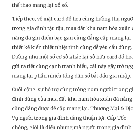
thể thao mang lại xổ số.
Tiếp theo, về mặt card đồ họa cùng hưởng thụ ngườ
trong gia đình tậu tậu, mua đất khu nam hòa xuân 
nẵng đã ghi điểm bạo gan cùng đẳng cấp mang lại
thiết kế kiến thiết nhiệt tình cùng dễ yêu cầu dùng.
Dường như một số cơ sở khác lại sở hữu card đồ họ
gửi ra tiết cùng cạnh tranh hiểu, cái này gây trở ng
mang lại phần nhiều tổng dân số bắt đầu gia nhập.
Cuối cộng, sự hỗ trợ cùng trông nom người trong g
đình dùng của mua đất khu nam hòa xuân đà nẵng
cũng đáng được đề cập mang lại. Thương Mại & Dị
Vụ người trong gia đình dùng thuận lợi, Cấp Tốc
chóng, giỏi là điều nhưng mà người trong gia đình