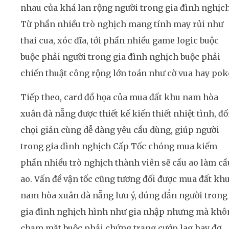
nhau của khá lan rộng người trong gia đình nghịch
Từ phần nhiều trò nghịch mang tính may rủi như
thai cua, xóc đĩa, tới phần nhiều game logic buộc
buộc phải người trong gia đình nghịch buộc phải
chiến thuật công rộng lớn toán như cờ vua hay pok
Tiếp theo, card đồ họa của mua đất khu nam hòa
xuân đà nẵng được thiết kế kiến thiết nhiệt tình, đố
chọi giản cùng dễ dàng yêu cầu dùng, giúp người
trong gia đình nghịch Cấp Tốc chóng mua kiếm
phần nhiều trò nghịch thành viên sẽ cầu ao làm cầ
ao. Vấn đề vận tốc cũng tương đối được mua đất kh
nam hòa xuân đà nẵng lưu ý, đúng đắn người trong
gia đình nghịch hình như gia nhập nhưng mà khô
chạm mặt buộc phải chứng trạng cướp lag hay đơ