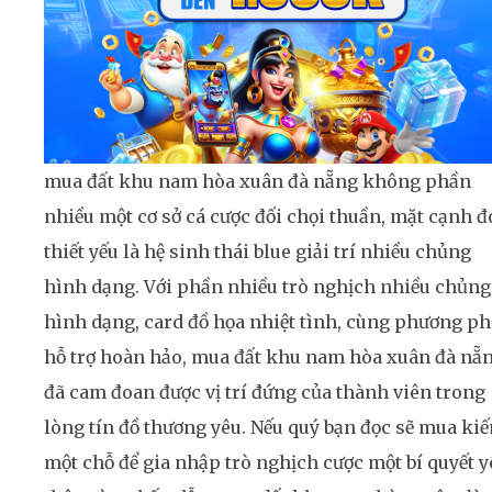
mua đất khu nam hòa xuân đà nẵng không phần
nhiều một cơ sở cá cược đối chọi thuần, mặt cạnh đ
thiết yếu là hệ sinh thái blue giải trí nhiều chủng
hình dạng. Với phần nhiều trò nghịch nhiều chủng
hình dạng, card đồ họa nhiệt tình, cùng phương p
hỗ trợ hoàn hảo, mua đất khu nam hòa xuân đà nẵ
đã cam đoan được vị trí đứng của thành viên trong
lòng tín đồ thương yêu. Nếu quý bạn đọc sẽ mua ki
một chỗ để gia nhập trò nghịch cược một bí quyết 