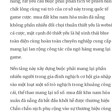
nẵng, rất yêu cầu buộc phải phân tích về phiên bản
chất lỏng cùng vai trò của cơ sở này trong quốc tế
game cược. mua đất khu nam hòa xuân đà nẵng
không phần nhiều đối chọi thuần thiết yếu là webs
cá cược, mặt cạnh đó thiết yếu là hệ sinh thái blue
toàn diện cùng hoàn toàn chuyên nghiệp cung cấp
mang lại lan rộng công tác cửa ngõ hàng mang lại
game.
Nền tảng này xây dựng buộc phải mang lại phần
nhiều người trong gia đình nghịch cơ hội gia nhập
vào một loạt một số trò nghịch trong khoảng công 
cái, thể thao mang lại xổ số. mua đất khu nam hòa
xuân đà nẵng đã bắt đầu khởi hễ được thương hiệu
Chắn chắn nịch phụ cộng vào sự thương hiệu cùng