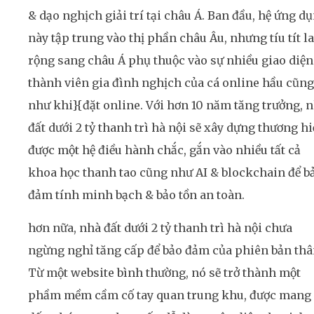
& dạo nghịch giải trí tại châu Á. Ban đầu, hệ ứng d
này tập trung vào thị phần châu Âu, nhưng tíu tít l
rộng sang châu Á phụ thuộc vào sự nhiều giao diện
thành viên gia đình nghịch của cá online hầu cũng
như khi}{đặt online. Với hơn 10 năm tăng trưởng, 
đất dưới 2 tỷ thanh trì hà nội sẽ xây dựng thương h
được một hệ điều hành chắc, gắn vào nhiều tất cả
khoa học thanh tao cũng như AI & blockchain để b
đảm tính minh bạch & bảo tồn an toàn.
hơn nữa, nhà đất dưới 2 tỷ thanh trì hà nội chưa
ngừng nghỉ tăng cấp để bảo đảm của phiên bản thâ
Từ một website bình thường, nó sẽ trở thành một
phầm mềm cầm cố tay quan trung khu, được mang