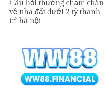
Câu hỏi thường chạm chán
về nhà đất dưới 2 tỷ thanh
trì hà nội