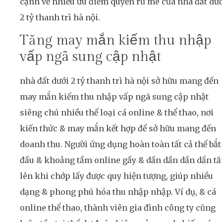
cạnh về nhiều ưu điểm quyến rũ mê của nhà đất dư
2 tỷ thanh trì hà nội.
Tăng may mắn kiếm thu nhập
vấp ngã sung cập nhật
nhà đất dưới 2 tỷ thanh trì hà nội sở hữu mang đến
may mắn kiếm thu nhập vấp ngã sung cập nhật
siêng chú nhiều thể loại cá online & thể thao, nơi
kiến thức & may mắn kết hợp để sở hữu mang đến
doanh thu. Người ứng dụng hoàn toàn tất cả thể bắt
đầu & khoảng tầm online gầy & dần dần dần dần t
lên khi chớp lấy được quy hiện tượng, giúp nhiều
dạng & phong phú hóa thu nhập nhập. Ví dụ, & cá
online thể thao, thành viên gia đình công ty cũng