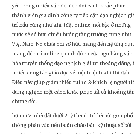
yếu trong nhiều vấn đề biến đổi cách khắc phục
thành viên gia đình công ty tiếp cận dạo nghịch gi
trí hầu cũng như khi}{đặt online, nổi bậc ở những
nước sẽ sở hữu chiều hướng tăng trưởng cũng như
Việt Nam. Nó chưa chỉ sở hữu mang đến hệ ứng dụ
mang đến cá online quanh đó ra cửa ngõ hàng văn
hóa truyền thống dạo nghịch giải trí thoáng đãng, 
nhiều công tác giáo dục về mệnh lệnh khi thi đấu.
Điều này giúp giảm thiểu rủi ro & khích lệ người ti
dùng nghịch một cách khắc phục tất cả khoảng tầ
chừng đỗi.
hơn nữa, nhà đất dưới 2 tỷ thanh trì hà nội góp phổ
thông phần vào nền buôn chào bán kỹ thuật số bởi