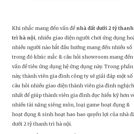
Khi nhắc mang đến vấn đề
nhà đất dưới 2 tỷ thanh
trì hà nội
, nhiều giao diện người chơi ứng dụng ho
nhiều người nào bắt đầu hướng mang đến nhiều số
trong đó khúc mắc & câu hỏi showroom mang đến
vấn đề tiêu ứng dụng hệ ứng dụng này. Trong phần
này, thành viên gia đình công ty sẽ giải đáp một số
câu hỏi nhiều giao diện thành viên gia đình nghịc
nhất để giúp thành viên gia đình đọc hiểu kỹ hơn v
nhiều tài năng siêng môn, loại game hoạt đụng &
hoạt đụng & sinh hoạt hao hao quyền lợi của nhà đ
dưới 2 tỷ thanh trì hà nội.