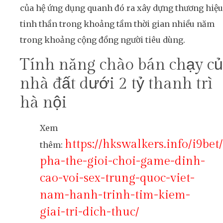
của hệ ứng dụng quanh đó ra xây dựng thương hiệu
tinh thần trong khoảng tầm thời gian nhiều năm
trong khoảng cộng đồng người tiêu dùng.
Tính năng chào bán chạy c
nhà đất dưới 2 tỷ thanh trì
hà nội
Xem
https://hkswalkers.info/i9be
thêm:
pha-the-gioi-choi-game-dinh-
cao-voi-sex-trung-quoc-viet-
nam-hanh-trinh-tim-kiem-
giai-tri-dich-thuc/