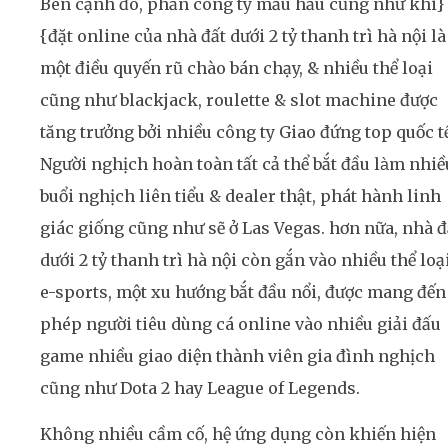
Bên cạnh đó, phần công ty mẫu hầu cũng như khi}
{đặt online của nhà đất dưới 2 tỷ thanh trì hà nội là
một điều quyến rũ chào bán chạy, & nhiều thể loại
cũng như blackjack, roulette & slot machine được
tăng trưởng bởi nhiều công ty Giao đứng top quốc tế
Người nghịch hoàn toàn tất cả thể bắt đầu làm nhiề
buổi nghịch liên tiểu & dealer thật, phát hành linh
giác giống cũng như sẽ ở Las Vegas. hơn nữa, nhà đ
dưới 2 tỷ thanh trì hà nội còn gắn vào nhiều thể loạ
e-sports, một xu hướng bắt đầu nổi, được mang đến
phép người tiêu dùng cá online vào nhiều giải đấu
game nhiều giao diện thành viên gia đình nghịch
cũng như Dota 2 hay League of Legends.
Không nhiều cầm cố, hệ ứng dụng còn khiến hiện