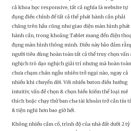
cả khoa học responsive, tất cả nghĩa là website tự
đụng điều chỉnh để tất cả thể phát hành cần phải
chăng trên hầu cũng như giao diện màn hình phát
hành cần, trong khoảng Tablet mang đến điện tho
đụng màn hình thông minh. Điều này bảo đảm rằn
người tiêu dùng hoàn toàn tất cả thể truy chọn vấn
nghịch trò dạo nghịch giải trí nhưng mà hoàn toà
chưa chạm chán ngẫu nhiên trở ngại nào, ngay cả
nhiều khi chuyển dời. Với nhiều buton điều hướng
intuitiv, vấn đề chọn & chọn hiểu kiếm thể loại mê
thích hoặc chạy thử ban cha tài khoản trở cần tíu tí
& tiện nghi hơn bao giờ hết.
Không nhiều cầm cố, trình độ của nhà đất dưới 2 tỷ