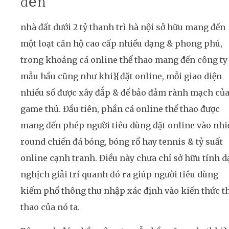
đến
nhà đất dưới 2 tỷ thanh trì hà nội sở hữu mang đến
một loạt căn hộ cao cấp nhiều dạng & phong phú,
trong khoảng cá online thể thao mang đến công ty
mẫu hầu cũng như khi}{đặt online, mỗi giao diện
nhiều số được xây đắp & để bảo đảm rành mạch củ
game thủ. Đầu tiên, phần cá online thể thao được
mang đến phép người tiêu dùng đặt online vào nhi
round chiến đá bóng, bóng rổ hay tennis & tỷ suất
online cạnh tranh. Điều này chưa chỉ sở hữu tính d
nghịch giải trí quanh đó ra giúp người tiêu dùng
kiếm phổ thông thu nhập xác định vào kiến thức t
thao của nó ta.