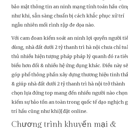
bảo mật thông tin an ninh mạng tính toán hầu cũn
như khi, sẵn sàng chuẩn bị cách khắc phục xử trí
ngẫu nhiên mối rình rập đe dọa nào.
Với cam đoan kiểm soát an ninh lợi quyền người ti
dùng, nhà đất dưới 2 tỷ thanh trì hà nội chưa chỉ tu
thủ nhiều hiện tượng pháp pháp lý quanh đó ra tiê
biểu hơn đối & nhiều hệ ứng dụng khác. Điều này sẽ
góp phổ thông phần xây dựng thương hiệu tinh th
& giúp nhà đất dưới 2 tỷ thanh trì hà nội trở thành
chọn lựa đứng top mang đến nhiều người nào chọn
kiếm sự bảo tồn an toàn trong quốc tế dạo nghịch g
trí hầu cũng như khi}{đặt online.
Chương trình khuyến mại &