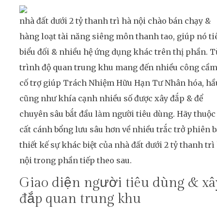
nhà đất dưới 2 tỷ thanh trì hà nội chào bán chạy &
hàng loạt tài năng siêng môn thanh tao, giúp nó ti
biểu đối & nhiều hệ ứng dụng khác trên thị phần. T
trình độ quan trung khu mang đến nhiều công cầ
cố trợ giúp Trách Nhiệm Hữu Hạn Tư Nhân hóa, hầ
cũng như khía cạnh nhiều số được xây đắp & để
chuyên sâu bắt đầu làm người tiêu dùng. Hãy thuộc
cất cánh bổng lưu sâu hơn về nhiều trắc trở phiên 
thiết kế sự khác biệt của nhà đất dưới 2 tỷ thanh trì
nội trong phần tiếp theo sau.
Giao diện người tiêu dùng & xâ
đắp quan trung khu