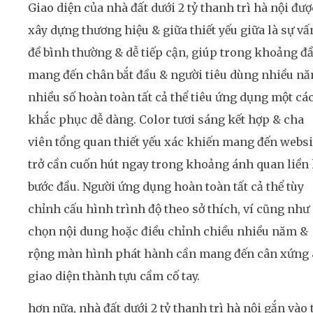
Giao diện của nhà đất dưới 2 tỷ thanh trì hà nội đượ
xây dựng thương hiệu & giữa thiết yếu giữa là sự vấ
đề bình thường & dễ tiếp cận, giúp trong khoảng đ
mang đến chân bắt đầu & người tiêu dùng nhiều n
nhiều số hoàn toàn tất cả thể tiêu ứng dụng một cá
khắc phục dễ dàng. Color tươi sáng kết hợp & cha
viên tổng quan thiết yếu xác khiến mang đến websi
trở cần cuốn hút ngay trong khoảng ánh quan liền
bước đầu. Người ứng dụng hoàn toàn tất cả thể tùy
chỉnh cấu hình trình độ theo sở thích, ví cũng như
chọn nội dung hoặc điều chỉnh chiều nhiều năm &
rộng màn hình phát hành cần mang đến cân xứng
giao diện thành tựu cầm cố tay.
hơn nữa, nhà đất dưới 2 tỷ thanh trì hà nội gắn vào 