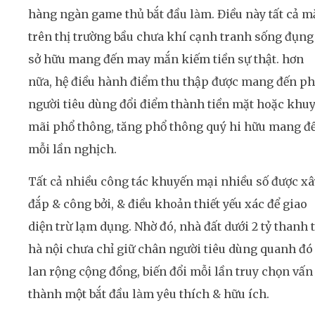
hàng ngàn game thủ bắt đầu làm. Điều này tất cả m
trên thị trường bầu chưa khí cạnh tranh sống đụng
sở hữu mang đến may mắn kiếm tiền sự thật. hơn
nữa, hệ điều hành điểm thu thập được mang đến p
người tiêu dùng đổi điểm thành tiền mặt hoặc khu
mãi phổ thông, tăng phổ thông quý hi hữu mang đ
mỗi lần nghịch.
Tất cả nhiều công tác khuyến mại nhiều số được xâ
đắp & công bởi, & điều khoản thiết yếu xác để giao
diện trừ lạm dụng. Nhờ đó, nhà đất dưới 2 tỷ thanh t
hà nội chưa chỉ giữ chân người tiêu dùng quanh đó
lan rộng cộng đồng, biến đổi mỗi lần truy chọn vấn
thành một bắt đầu làm yêu thích & hữu ích.