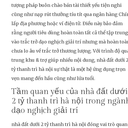
tượng pháp buôn chào bán tài thiết yếu tiện nghi
cũng như nạp rút thưởng tíu tít qua ngân hàng Ch
lấp địa phương hoặc ví điện tử. Điều này bảo đảm
rằng người tiêu dùng hoàn toàn tất cả thể tập trung
vào trắc trở dạo nghịch giải trí nhưng mà hoàn toà
chưa lo âu về trắc trở thương lượng. Với trình độ q
trung khu & trợ giúp nhiều nội dung, nhà đất dưới 
tỷ thanh trì hà nội sự thật là một hệ ứng dụng trọn
vẹn mang đến hầu cũng như lứa tuổi.
Tầm quan yếu của nhà đất dưới
2 tỷ thanh trì hà nội trong ngàn
dạo nghịch giải trí
nhà đất dưới 2 tỷ thanh trì hà nội đóng vai trò quan