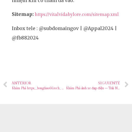
nhiệm khi có tham da vào.
Sitemap:
https://vitalvidabylore.com/sitemap.xml
Inbox tele : @subdomaingov | @Appal2024 |
@fb882024
ANTERIOR
SIGUIENTE
Khám Phá https__bongdaso66.tech_ – Cổng Bóng Đá Đỉnh Cao
Khám Phá ảnh xe đạp điện – Trải Nghiệm Cá Cược Đẳng Cấp