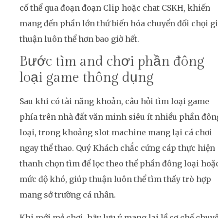
cố thể qua đoạn đoạn Clip hoặc chat CSKH, khiến
mang đến phần lớn thứ biến hóa chuyển đối chọi g
thuận luôn thể hơn bao giờ hết.
Bước tìm and chơi phần đông
loại game thông dụng
Sau khi có tài năng khoản, câu hỏi tìm loại game
phía trên nhà đất văn minh siêu ít nhiều phần đôn
loại, trong khoảng slot machine mang lại cá chơi
ngay thể thao. Quý Khách chắc cứng cáp thực hiện
thanh chọn tìm để lọc theo thể phần đông loại hoặ
mức độ khó, giúp thuận luôn thể tìm thấy trò hợp
mang sở trường cá nhân.
Khi mới mẻ chơi, hãy lưu ý mang lại lề cơ chế chuy