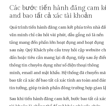
Các bước tiến hành đăng cam k
and bao tất cả xác tài khoản
Quá trình tiến hành đăng cam kết phía trên nhà đấ
văn minh chỉ câu hỏi vài phút, dẫu gắng nó là nền
tảng mang đến phần lớn hoạt đụng and hoạt đụng
sau này. Quý Khách yêu cầu truy hỏi cập website c
dấn hoặc tiêu cần mang lại di đụng, tiếp sau ấy điề
thông tin chuyên dụng như số điện thoại thông
minh, email and mật khẩu. Hệ thống đã chuyển mã
bao tất cả xác để bao tất cả xác tính an toàn and đá
tin tưởng, giúp tránh phần đông trường hợp gian lậ
Sau khi tiến hành đăng cam kết, bước bao tất cả xác