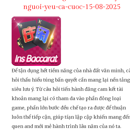
nguoi-yeu-ca-cuoc-15-08-2025
Để tận dụng hết tiềm năng của nhà đất văn minh, c
hỏi thấu hiểu túng bấn quyết cần mang lại nền tảng
siêu lưu ý. Từ câu hỏi tiến hành đăng cam kết tài
khoản mang lại có tham da vào phần đông loại
game, phần lớn bước đều chế tạo ra được để thuận
luôn thể tiếp cận, giúp tíạn lập cập khiến mang đế
quen and mới mẻ hành trình lâu năm của nó ta.