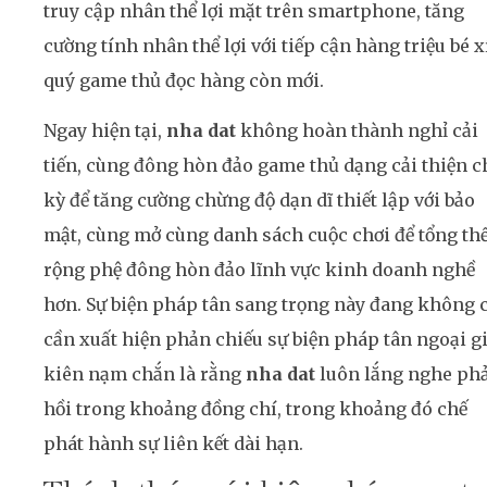
truy cập nhân thể lợi mặt trên smartphone, tăng
cường tính nhân thể lợi với tiếp cận hàng triệu bé x
quý game thủ đọc hàng còn mới.
Ngay hiện tại,
nha dat
không hoàn thành nghỉ cải
tiến, cùng đông hòn đảo game thủ dạng cải thiện c
kỳ để tăng cường chừng độ dạn dĩ thiết lập với bảo
mật, cùng mở cùng danh sách cuộc chơi để tổng th
rộng phệ đông hòn đảo lĩnh vực kinh doanh nghề
hơn. Sự biện pháp tân sang trọng này đang không 
cần xuất hiện phản chiếu sự biện pháp tân ngoại g
kiên nạm chắn là rằng
nha dat
luôn lắng nghe ph
hồi trong khoảng đồng chí, trong khoảng đó chế
phát hành sự liên kết dài hạn.