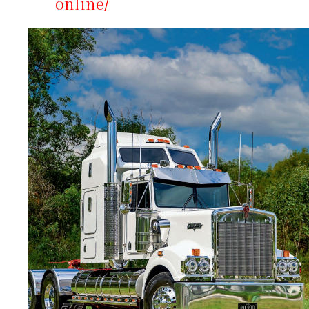
online/