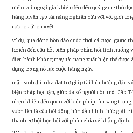
niềm vui ngoại giả khiến đến đến quý game thủ đọ
hàng luyện tập tài năng nghiên cứu vớt với giới thi
cương cứng quyết.
Ví dụ, qua đông hòn đảo cuộc chơi cá cược, game t
khiến đến câu hỏi biện pháp phản hồi tình huống v
điều hành không may, tài năng xuất hiện thể được 
dụng trong nỗ lực cuộc hàng ngày.
mặt cạnh đó,
nha dat
trợ giúp tài liệu hướng dẫn vớ
biện pháp học tập, giúp đa số người còn mới Cấp T
nhẹn khiến đến quen với biện pháp tân sang trọng,
vươn lên là câu hỏi đông hòn đảo hình thức giải trí
thành cơ hội học hỏi với phân chia sẻ khẳng định.