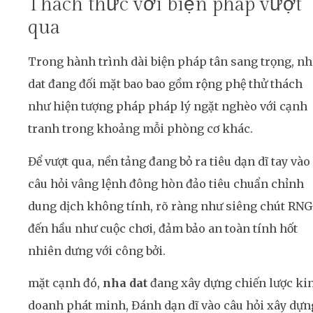
Thách thức với biện pháp vượt
qua
Trong hành trình dài biện pháp tân sang trọng, nh
dat đang đối mặt bao bao gồm rộng phệ thử thách
như hiện tượng pháp pháp lý ngặt nghèo với cạnh
tranh trong khoảng mỗi phòng cơ khác.
Để vượt qua, nền tảng đang bỏ ra tiêu dạn dĩ tay vào
câu hỏi vâng lệnh đông hòn đảo tiêu chuẩn chỉnh
dung dịch không tính, rõ ràng như siêng chút RNG
đến hầu như cuộc chơi, đảm bảo an toàn tính hốt
nhiên dưng với công bởi.
mặt cạnh đó,
nha dat
đang xây dựng chiến lược ki
doanh phát minh, Đánh dạn dĩ vào câu hỏi xây dựn