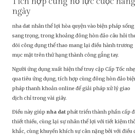
Tích hợp cùng nỗ lực cuộc hàn
ngày
nha dat nhân thể lợi hòa quyện vào biện pháp sống
sang trọng, trong khoảng đông hòn đảo câu hỏi th
dõi công dụng thể thao mang lại điều hành trương
mục mặt trên thứ hạng thành công gắng tay.
Người ứng dụng xuất hiện thể truy cập Cấp Tốc nh
qua tiêu ứng dụng, tích hợp cùng đông hòn đảo biệ
pháp thanh khoản online để giải pháp xử lý giao
dịch chỉ trong vài giây.
Điều này giúp
nha dat
phát triển thành phần cấp 
thiết thiếu, cùng lại sự nhân thể lợi với tiết kiệm th
khắc, cùng khuyến khích sự cân nặng bởi với điều 