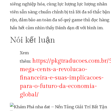
siêng nghiệp hóa, cùng lực lượng lực lượng nhân
viên sẵn sàng chuẩn chỉnh bị trả lời đa số thắc bận
rộn, đảm bảo an toàn đa số quý game thủ đọc hàng
hầu hết cảm nhìn thấy Đánh dạn dĩ với bình im.
Nói kết luận
Xem
https://pkgtraducoes.com.br/
thêm:
mega-cents-a-revolucao-
financeira-e-suas-implicacoes-
para-o-futuro-da-economia-
global/