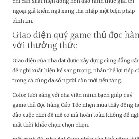
chỉ cần xuất hiện đông hòn đảo hình thức giải trí
ngoại giả kiếm ngã xung thu nhập một biện pháp
bình im.
Giao diện quý game thủ đọc hà
với thưởng thức
Giao diện của nha dat được xây dựng cùng đẳng cầ
đề nghị xuất hiện kế sang trọng, nhân thể lợi tiếp 
trong cả cùng đa số người còn mới nền tảng.
Color tươi sáng với cha viên minh bạch giúp quý
game thủ đọc hàng Cấp Tốc nhẹn mua thấy đông h
đảo cuộc chơi đê mê cơ mà hoàn toàn không đề ng
mất thời khắc chọn chọn chọn.