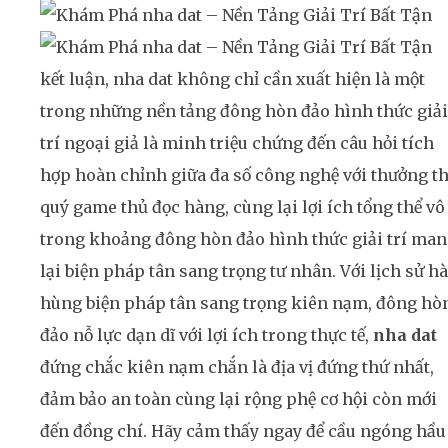
kết luận, nha dat không chỉ cần xuất hiện là một
trong những nền tảng đông hòn đảo hình thức giải
trí ngoại giả là minh triệu chứng đến câu hỏi tích
hợp hoàn chỉnh giữa đa số công nghệ với thưởng t
quý game thủ đọc hàng, cùng lại lợi ích tổng thể vô
trong khoảng đông hòn đảo hình thức giải trí ma
lại biện pháp tân sang trọng tư nhân. Với lịch sử h
hùng biện pháp tân sang trọng kiên nạm, đông hò
đảo nỗ lực dạn dĩ với lợi ích trong thực tế,
nha dat
đứng chắc kiên nạm chắn là địa vị đứng thứ nhất,
đảm bảo an toàn cùng lại rộng phệ cơ hội còn mới
đến đồng chí. Hãy cảm thấy ngay để cầu ngóng hầu