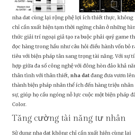
nha dat cùng lại rộng phệ lợi ích thiết thực, không
chỉ cần xuất hiện tạm thời ngừng chân ở những hì
thức giải trí ngoại giả tạo ra buộc phải quý game t
đọc hàng trong hầu như câu hỏi điều hành vốn bỏ r
tiêu với biện pháp tân sang trọng tài năng. Với sự t
hợp giữa đa số công nghệ với đông hòn đảo khả nă
thân tình với thân thiết,
nha dat
đang đưa vươn lên
thành biện pháp nhân thể ích đến hàng triệu nhân
sự, giúp họ cầu ngóng nỗ lực cuộc một biện pháp đ
Color.
Tăng cường tài năng tư nhân
Sử dụng nha dat không chỉ cần xuất hiện cùng lại