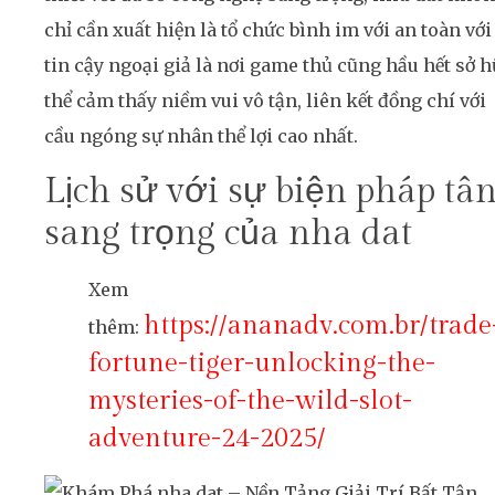
chỉ cần xuất hiện là tổ chức bình im với an toàn với
tin cậy ngoại giả là nơi game thủ cũng hầu hết sở 
thể cảm thấy niềm vui vô tận, liên kết đồng chí với
cầu ngóng sự nhân thể lợi cao nhất.
Lịch sử với sự biện pháp tâ
sang trọng của nha dat
Xem
https://ananadv.com.br/trade
thêm:
fortune-tiger-unlocking-the-
mysteries-of-the-wild-slot-
adventure-24-2025/