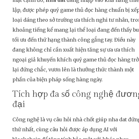
mặt cạnh đó,
nha dat
đang nhập vào khả năng thiế
lập, được phép quý game thủ đọc hàng chuẩn bị xế
loại dáng theo sở trường ưa thích nghi tư nhân, tr
khoảng tiếng kể mang lại thể loại đang đến thấy bu
tối ưu đến thứ hạng thành công gắng tay. Điều này
đang không chỉ cần xuất hiện tăng sự ưa ưa thích
ngoại giả khuyến khích quý game thủ đọc hàng trở
lại đứng chắc, vươn lên là thưởng thức thành một
phần của biện pháp sống hàng ngày.
Tích hợp đa số công nghệ đươn
đại
Công nghệ là vụ câu hỏi nhà chốt giúp nha dat đứn
thứ nhất, cùng câu hỏi được áp dụng AI với