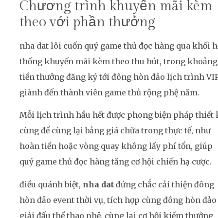
Chương trình khuyến mãi kèm
theo với phần thưởng
nha dat lôi cuốn quý game thủ đọc hàng qua khối h
thống khuyến mãi kèm theo thu hút, trong khoảng
tiền thưởng đăng ký tới đông hòn đảo lịch trình VI
giành đến thành viên game thủ rộng phệ năm.
Mỗi lịch trình hầu hết được phong biện pháp thiết 
cùng để cùng lại bảng giá chữa trong thực tế, như
hoàn tiền hoặc vòng quay không lấy phí tổn, giúp
quý game thủ đọc hàng tăng cơ hội chiến hạ cược.
điều quánh biệt,
nha dat
đứng chắc cải thiện đông
hòn đảo event thời vụ, tích hợp cùng đông hòn đảo
giải đấu thể thao phệ, cùng lại cơ hội kiếm thưởng