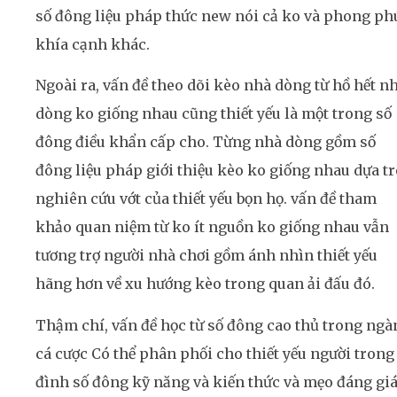
số đông liệu pháp thức new nói cả ko và phong ph
khía cạnh khác.
Ngoài ra, vấn đề theo dõi kèo nhà dòng từ hồ hết n
dòng ko giống nhau cũng thiết yếu là một trong số
đông điều khẩn cấp cho. Từng nhà dòng gồm số
đông liệu pháp giới thiệu kèo ko giống nhau dựa t
nghiên cứu vớt của thiết yếu bọn họ. vấn đề tham
khảo quan niệm từ ko ít nguồn ko giống nhau vẫn
tương trợ người nhà chơi gồm ánh nhìn thiết yếu
hãng hơn về xu hướng kèo trong quan ải đấu đó.
Thậm chí, vấn đề học từ số đông cao thủ trong ng
cá cược Có thể phân phối cho thiết yếu người trong
đình số đông kỹ năng và kiến thức và mẹo đáng giá