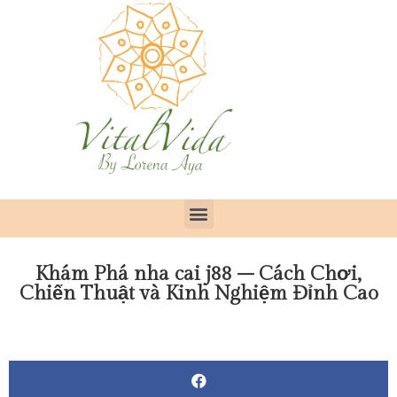
Khám Phá nha cai j88 – Cách Chơi,
Chiến Thuật và Kinh Nghiệm Đỉnh Cao