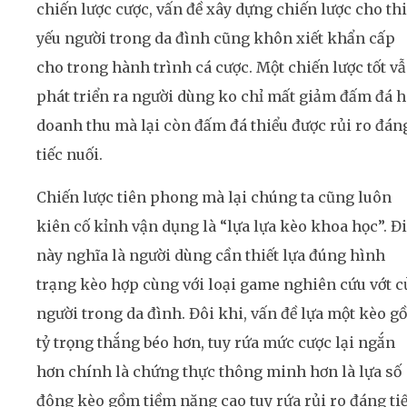
chiến lược cược, vấn đề xây dựng chiến lược cho thi
yếu người trong da đình cũng khôn xiết khẩn cấp
cho trong hành trình cá cược. Một chiến lược tốt v
phát triển ra người dùng ko chỉ mất giảm đấm đá 
doanh thu mà lại còn đấm đá thiểu được rủi ro đán
tiếc nuối.
Chiến lược tiên phong mà lại chúng ta cũng luôn
kiên cố kỉnh vận dụng là “lựa lựa kèo khoa học”. Đ
này nghĩa là người dùng cần thiết lựa đúng hình
trạng kèo hợp cùng với loại game nghiên cứu vớt c
người trong da đình. Đôi khi, vấn đề lựa một kèo g
tỷ trọng thắng béo hơn, tuy rứa mức cược lại ngắn
hơn chính là chứng thực thông minh hơn là lựa số
đông kèo gồm tiềm năng cao tuy rứa rủi ro đáng ti