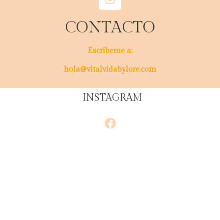
CONTACTO
Escríbeme a:
hola@vitalvidabylore.com
INSTAGRAM