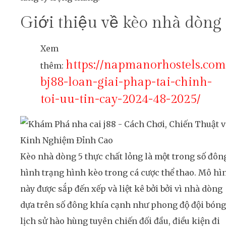
Giới thiệu về kèo nhà dòng
Xem
https://napmanorhostels.com
thêm:
bj88-loan-giai-phap-tai-chinh-
toi-uu-tin-cay-2024-48-2025/
Kèo nhà dòng 5 thực chất lỏng là một trong số đôn
hình trạng hình kèo trong cá cược thể thao. Mô hì
này được sắp đến xếp và liệt kê bởi bởi vì nhà dòng
dựa trên số đông khía cạnh như phong độ đội bóng
lịch sử hào hùng tuyên chiến đối đầu, điều kiện đi