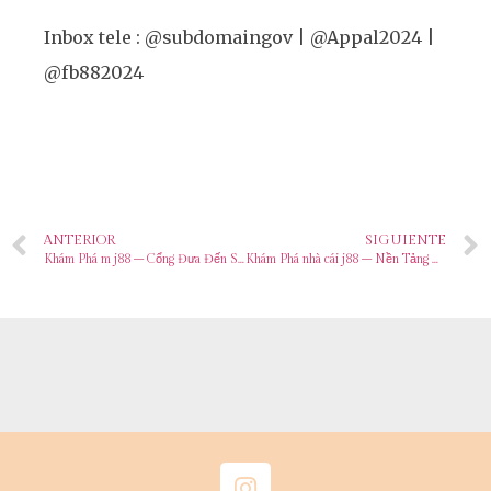
Inbox tele : @subdomaingov | @Appal2024 |
@fb882024
ANTERIOR
SIGUIENTE
Khám Phá m j88 – Cổng Đưa Đến Sân Chơi Thắng Lợi và Đầy Hứng Khởi
Khám Phá nhà cái j88 – Nền Tảng Giải Trí Hàng Đầu Châu Á