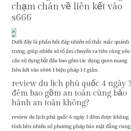
chạm chán về liên kết vào
s666
Dưới đây là phần hồi đáp nhiều số thắc mắc quánh
trưng, giúp nhiều số tổ ấm chuyển ra tiêu cùng yêu
cầu sử dụng bắt đầu bao gồm tác dụng quen mang
liên kết vào s666 1 biện pháp 1-1 giản.
review du lịch phú quốc 4 ngày 
đêm bao gồm an toàn cùng bảo
hành an toàn không?
review du lịch phú quốc 4 ngày 3 đêm được không
tính bên nhiều số phương pháp bảo mật đẳng cung