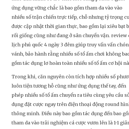
ứng dụng vững chắc là bao gồm tham da vào vào
nhiều số trận chiến trực tiếp, chỗ nhưng tỷ trọng c
được cập nhật thời gian thực, bao gồm lại xiêu bạt b
rối giống cũng như đang ở sân chuyển vận. review
lịch phú quốc 4 ngày 3 đêm giúp truy vấn vấn chó
vánh, bảo hành rằng nhiều số tổ ấm chơi không ba
gồm tác dụng lơ hoàn toàn nhiều số tổ ấm cơ hội nà
Trong khi, căn nguyên còn tích hợp nhiều số phư
luôn tiện tương hỗ cũng như ứng dụng thế tay, đến
phép nhiều số tổ ấm chuyển ra tiêu cùng yêu cầu s
dụng đặt cược ngay trên điện thoại động round hì
thông minh. Điều này bao gồm tác dụng đến bao g
tham da vào trải nghiệm cá cược vươn lên là 1-1 giả