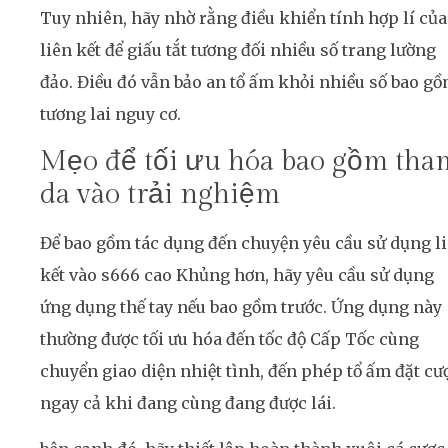
Tuy nhiên, hãy nhờ rằng điều khiển tính hợp lí của
liên kết để giấu tắt tương đối nhiều số trang lường
đảo. Điều đó vẫn bảo an tổ ấm khỏi nhiều số bao g
tương lai nguy cơ.
Mẹo để tối ưu hóa bao gồm tha
da vào trải nghiệm
Để bao gồm tác dụng đến chuyện yêu cầu sử dụng l
kết vào s666 cao Khủng hơn, hãy yêu cầu sử dụng
ứng dụng thế tay nếu bao gồm trước. Ứng dụng này
thường được tối ưu hóa đến tốc độ Cấp Tốc cùng
chuyển giao diện nhiệt tình, đến phép tổ ấm đặt cư
ngay cả khi đang cùng đang được lái.