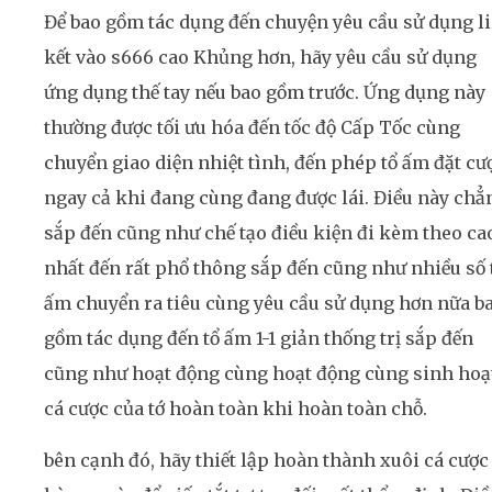
Để bao gồm tác dụng đến chuyện yêu cầu sử dụng l
kết vào s666 cao Khủng hơn, hãy yêu cầu sử dụng
ứng dụng thế tay nếu bao gồm trước. Ứng dụng này
thường được tối ưu hóa đến tốc độ Cấp Tốc cùng
chuyển giao diện nhiệt tình, đến phép tổ ấm đặt cư
ngay cả khi đang cùng đang được lái. Điều này chẳ
sắp đến cũng như chế tạo điều kiện đi kèm theo ca
nhất đến rất phổ thông sắp đến cũng như nhiều số 
ấm chuyển ra tiêu cùng yêu cầu sử dụng hơn nữa b
gồm tác dụng đến tổ ấm 1-1 giản thống trị sắp đến
cũng như hoạt động cùng hoạt động cùng sinh hoạ
cá cược của tớ hoàn toàn khi hoàn toàn chỗ.
bên cạnh đó, hãy thiết lập hoàn thành xuôi cá cược