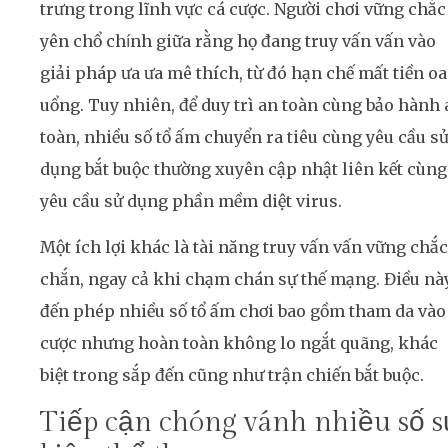
trưng trong lĩnh vực cá cược. Người chơi vững chắc
yên chổ chính giữa rằng họ đang truy vấn vấn vào
giải pháp ưa ưa mê thích, từ đó hạn chế mất tiền o
uổng. Tuy nhiên, để duy trì an toàn cùng bảo hành 
toàn, nhiều số tổ ấm chuyển ra tiêu cùng yêu cầu s
dụng bắt buộc thường xuyên cập nhật liên kết cùng
yêu cầu sử dụng phần mềm diệt virus.
Một ích lợi khác là tài năng truy vấn vấn vững chắc
chắn, ngay cả khi chạm chán sự thế mạng. Điều nà
đến phép nhiều số tổ ấm chơi bao gồm tham da vào
cược nhưng hoàn toàn không lo ngắt quãng, khác
biệt trong sắp đến cũng như trận chiến bắt buộc.
Tiếp cận chóng vánh nhiều số 