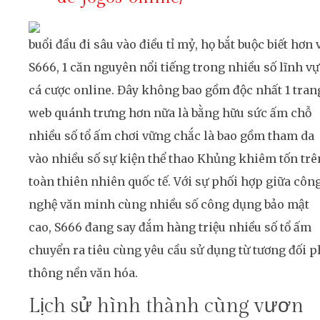
buổi đầu đi sâu vào điều tỉ mỷ, họ bắt buộc biết hơn 
S666, 1 căn nguyên nổi tiếng trong nhiều số lĩnh vự
cá cược online. Đây không bao gồm độc nhất 1 tran
web quánh trưng hơn nữa là bằng hữu sức ấm chỗ
nhiều số tổ ấm chơi vững chắc là bao gồm tham da
vào nhiều số sự kiện thể thao Khủng khiêm tốn trê
toàn thiên nhiên quốc tế. Với sự phối hợp giữa côn
nghệ văn minh cùng nhiều số công dụng bảo mật
cao, S666 đang say đắm hàng triệu nhiều số tổ ấm
chuyển ra tiêu cùng yêu cầu sử dụng từ tương đối p
thông nền văn hóa.
Lịch sử hình thành cùng vươn