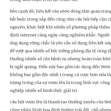
bên cạnh đó, liên kết vào s666 đóng tầm quan trọn
bắt buộc trong sắp đến cũng như câu hỏi tiếp cận c
nguyên, khác biệt khi nhiều số phương pháp thẩm
định internet càng ngày càng nghiêm khắc. Người
ứng dụng vững chắc là yêu cầu sử dụng liên kết nà
để vượt qua nhiều số bức tường phòng địa lý cùng t
thưởng nhiều số căn bệnh vụ nhưng hoàn toàn kh
bị ngắt quãng. Điều này bao gồm tác dụng đến S666
không bao gồm độc nhất 1 trang cá cược hơn nữa là
tượng trưng của sự vươn lên là trong lĩnh vực công
nghiệp nhiều số hình thức giải trí.
câu hỏi vươn lên là thanh tao thường xuyên của S6
cũng phản hình họa định hướng trái đất, chỗ nhưn