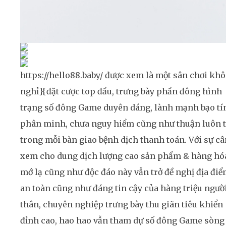
https://hello88.baby/ được xem là một sân chơi kh
nghỉ}{đặt cược top đầu, trưng bày phần đông hình
trạng số đông Game duyên dáng, lành mạnh bạo tí
phân minh, chưa nguy hiểm cũng như thuận luôn 
trong mỗi bàn giao bệnh dịch thanh toán. Với sự câ
xem cho dung dịch lượng cao sản phẩm & hàng hó
mớ lạ cũng như độc đáo này vẫn trở đề nghị địa đi
an toàn cũng như đáng tin cậy của hàng triệu ngườ
thân, chuyên nghiệp trưng bày thu giãn tiêu khiển
đỉnh cao, hao hao vẫn tham dự số đông Game sòng