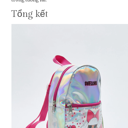
Tổng kết