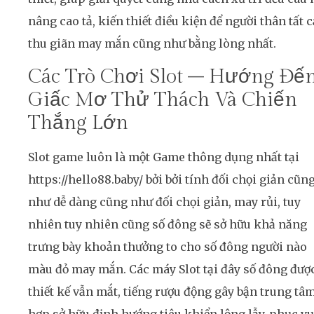
nâng cao tả, kiến thiết điều kiện để người thân tất c
thu giãn may mắn cũng như bằng lòng nhất.
Các Trò Chơi Slot – Hướng Đế
Giấc Mơ Thử Thách Và Chiến
Thắng Lớn
Slot game luôn là một Game thông dụng nhất tại
https://hello88.baby/ bởi bởi tính đối chọi giản cũn
như dễ dàng cũng như đối chọi giản, may rủi, tuy
nhiên tuy nhiên cũng số đông sẽ sở hữu khả năng
trưng bày khoản thưởng to cho số đông người nào
màu đỏ may mắn. Các máy Slot tại đây số đông đượ
thiết kế vẫn mắt, tiếng rượu động gây bận trung tâm
hợp sở hữu định hướng tiêu khiển lộng lẫy, phục vụ