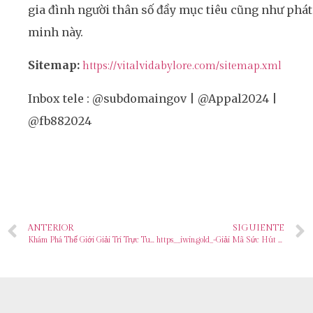
gia đình người thân số đầy mục tiêu cũng như phát
minh này.
Sitemap:
https://vitalvidabylore.com/sitemap.xml
Inbox tele : @subdomaingov | @Appal2024 |
@fb882024
ANTERIOR
SIGUIENTE
Khám Phá Thế Giới Giải Trí Trực Tuyến Cùng giá đất quận hoàn kiếm – Cơ Hội Thắng Lớn Chờ Đợi Bạn
https__iwin.gold_-Giải Mã Sức Hút Sòng Bài Trực Tuyến