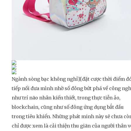
Ngành sòng bạc không nghỉ}{đặt cược thời điểm đ
tiếp nối đưa mình nhờ số đông bứt phá về công ng
như trí não nhân kiến thiết, trong thực tiễn ảo,
blockchain, cũng như số đông ứng dụng bắt đầu
trong tiêu khiển. Những phát minh này sẽ chưa cò
chỉ được xem là cải thiện thu giãn của người thân v