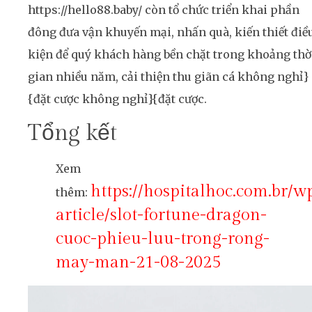
https://hello88.baby/ còn tổ chức triển khai phần
đông đưa vận khuyến mại, nhấn quà, kiến thiết điề
kiện để quý khách hàng bền chặt trong khoảng thờ
gian nhiều năm, cải thiện thu giãn cá không nghỉ}
{đặt cược không nghỉ}{đặt cược.
Tổng kết
Xem
https://hospitalhoc.com.br/w
thêm:
article/slot-fortune-dragon-
cuoc-phieu-luu-trong-rong-
may-man-21-08-2025