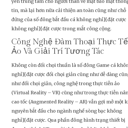
yên trung tâm cho người thân về mặt bảo mật thôn
tin, mà lại hơn nữa cải thiện an toàn cũng như chỗ
đứng của số đông bắt đầu cá không nghỉ}{đặt cược
không nghỉ}{đặt cược trong mắt công cộng.
Công Nghệ Đàm Thoại Thực Tế
Ảo Và Giải Trí Tương Tác
Không còn đối chọi thuần là số đông Game cá khô
nghỉ}{đặt cược đối chọi giản cũng như dễ dàng cũn
như đối chọi giản, công nghệ trong thực tiễn ảo
(Virtual Reality – VR) cũng như trong thực tiễn nâ
cao tốc (Augmented Reality – AR) vẫn gợi mở một k
nguyên bắt đầu cho ngành nghề sòng bạc không
nghỉ}{đặt cược. Qua phần đông hình trạng thiết bị