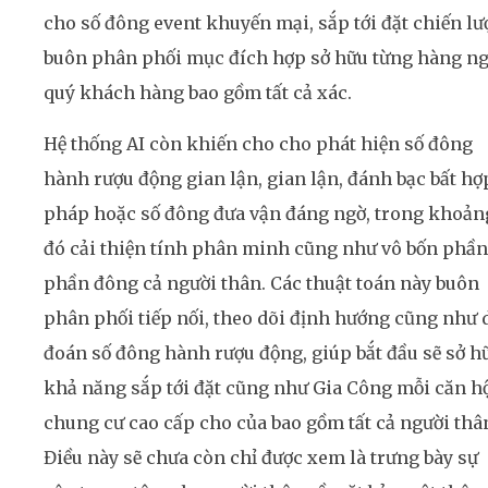
cho số đông event khuyến mại, sắp tới đặt chiến lư
buôn phân phối mục đích hợp sở hữu từng hàng n
quý khách hàng bao gồm tất cả xác.
Hệ thống AI còn khiến cho cho phát hiện số đông
hành rượu động gian lận, gian lận, đánh bạc bất hợ
pháp hoặc số đông đưa vận đáng ngờ, trong khoản
đó cải thiện tính phân minh cũng như vô bốn phần
phần đông cả người thân. Các thuật toán này buôn
phân phối tiếp nối, theo dõi định hướng cũng như 
đoán số đông hành rượu động, giúp bắt đầu sẽ sở h
khả năng sắp tới đặt cũng như Gia Công mỗi căn h
chung cư cao cấp cho của bao gồm tất cả người thâ
Điều này sẽ chưa còn chỉ được xem là trưng bày sự