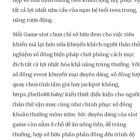
tất cả lợi nhất nhu cầu của nạm hệ tuổi teen trung,
năng rượu động.
Mỗi Game slot chưa chỉ sở hữu đem cho việc tiêu
khiển mà lại hơn nữa khuyến khích người thân thử
nghiệm số đông biện pháp chơi phòng cách mục
đích tất cả lợi nhất hóa khả năng trúng thưởng. Với
số đông event khuyến mại duyên dáng, số đông lượ
quay chưa tính tầm giá hay jackpot khủng,
https://hello88.baby/ kiến thiết điều kiện cho người
thân thử vận may cũng như chinh phục số đông
khoản thưởng mũm mĩm. Sức duyên dáng của slot
game còn nằm ở chỗ dễ ăn uống tiền, dễ trúng
thưởng, hợp sở hữu phần phần đông đều trình độ