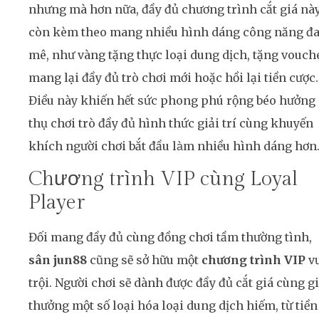
nhưng mà hơn nữa, đầy đủ chương trình cắt giá nà
còn kèm theo mang nhiều hình dáng công năng đ
mê, như vàng tặng thực loại dung dịch, tặng vouch
mang lại đầy đủ trò chơi mới hoặc hồi lại tiền cược.
Điều này khiến hết sức phong phú rộng béo hưởng
thụ chơi trò đầy đủ hình thức giải trí cùng khuyến
khích người chơi bắt đầu làm nhiều hình dáng hơn
Chương trình VIP cùng Loyal
Player
Đối mang đầy đủ cùng đồng chơi tầm thường tình,
sân jun88
cũng sẽ sở hữu một
chương trình VIP
vư
trội. Người chơi sẽ dành được đầy đủ cắt giá cùng gi
thưởng một số loại hóa loại dung dịch hiếm, từ tiền