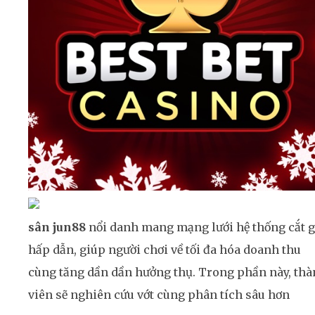
sân jun88
nổi danh mang mạng lưới hệ thống cắt g
hấp dẫn, giúp người chơi về tối đa hóa doanh thu
cùng tăng dần dần hưởng thụ. Trong phần này, th
viên sẽ nghiên cứu vớt cùng phân tích sâu hơn