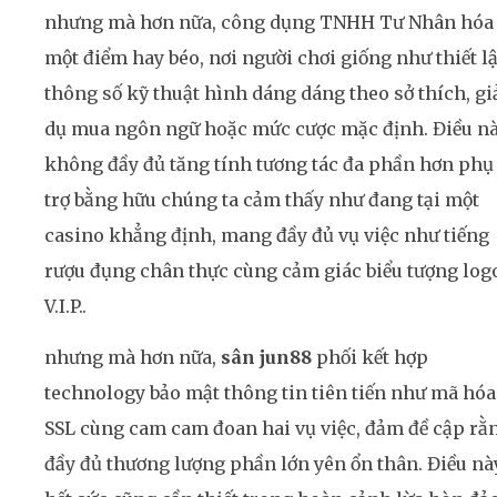
nhưng mà hơn nữa, công dụng TNHH Tư Nhân hóa 
một điểm hay béo, nơi người chơi giống như thiết l
thông số kỹ thuật hình dáng dáng theo sở thích, gi
dụ mua ngôn ngữ hoặc mức cược mặc định. Điều n
không đầy đủ tăng tính tương tác đa phần hơn phụ
trợ bằng hữu chúng ta cảm thấy như đang tại một
casino khẳng định, mang đầy đủ vụ việc như tiếng
rượu đụng chân thực cùng cảm giác biểu tượng log
V.I.P..
nhưng mà hơn nữa,
sân jun88
phối kết hợp
technology bảo mật thông tin tiên tiến như mã hóa
SSL cùng cam cam đoan hai vụ việc, đảm đề cập rằ
đầy đủ thương lượng phần lớn yên ổn thân. Điều nà