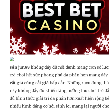
sân jun88
không đầy đủ nổi danh mang con số lư
trò chơi hết sức phong phú đa phần hơn mang đầy
cắt giá cùng cắt giá
hấp dẫn. Những rượu đụng thá
này không đầy đủ khiến tăng hưởng thụ chơi trò đ
đủ hình thức giải trí đa phần hơn xuất hiện rộng b
nhiều hình dáng cơ hội sinh lời mang lại người chơ