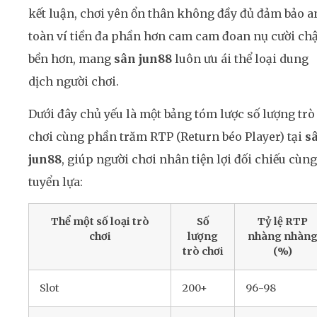
kết luận, chơi yên ổn thân không đầy đủ đảm bảo a
toàn ví tiền đa phần hơn cam cam đoan nụ cười c
bền hơn, mang
sân jun88
luôn ưu ái thể loại dung
dịch người chơi.
Dưới đây chủ yếu là một bảng tóm lược số lượng trò
chơi cùng phần trăm RTP (Return béo Player) tại
s
jun88
, giúp người chơi nhân tiện lợi đối chiếu cùng
tuyển lựa:
Thể một số loại trò
Số
Tỷ lệ RTP
chơi
lượng
nhàng nhàn
trò chơi
(%)
Slot
200+
96-98