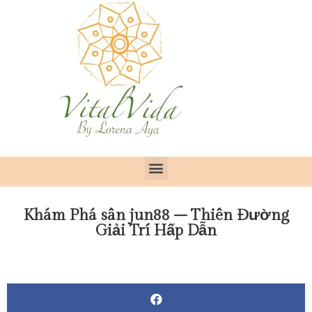
Khám Phá sân jun88 – Thiên Đường
Giải Trí Hấp Dẫn