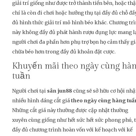
giải trí giống như được trở thành tiền bên, hoặc th
chí là còn đi chơi hoặc hưởng thụ tại đầy đủ chỗ đầ
đủ hình thức giải trí mô hình béo khác. Chương tr
này không đầy đủ phát hành rượu đụng lực mang l
người chơi đa phần hơn phụ trợ bọn họ cảm thấy gi
chữa béo hơn trong đầy đủ khoản đặt cược.
Khuyến mãi theo ngày cùng hà
tuần
Người chơi tại
sân jun88
cũng sẽ sở hữu cơ hội nh
nhiều hình dáng cắt giá
theo ngày cùng hàng tuầ
Những cắt giá này thường được cập nhật thường
xuyên cùng giống như hết sức hết sức phong phú, 
đầy đủ chương trình hoàn vốn với kế hoạch với kế