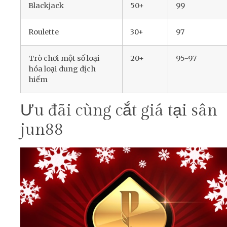
Blackjack
50+
99
Roulette
30+
97
Trò chơi một số loại
20+
95-97
hóa loại dung dịch
hiếm
Ưu đãi cùng cắt giá tại sân
jun88