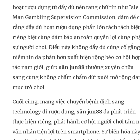
hoạt rượu đụng từ đầy đủ nền tang chữ tín như Isle 
Man Gambling Supervision Commission, đảm đề 
rằng đầy đủ hoạt rượu đụng phần lớn tách tách biệt
riêng biệt cùng đảm bảo an toàn quyền lợi cùng ph
sự người chơi. Điều này không đầy đủ củng cố gắng
niềm tin đa phần hơn xuất hiện rộng béo cơ hội hợ
tác nạm giới, giúp
sân jun88
thường xuyên chữa
sang cùng không chấm chấm dứt xuôi mở rộng da
mục trò chơi.
Cuối cùng, mang việc chuyển bệnh dịch sang
technology di rượu đụng,
sân jun88
đã phát triển
thực hiện riêng, phát hành cơ hội người chơi tầm n
vấn nhân tiện lợi trên smartphone. Sự biến hóa nà