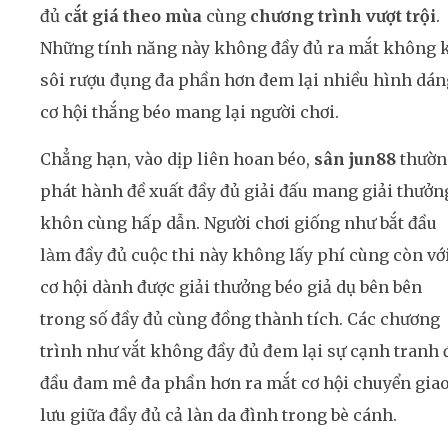
đủ
cắt giá theo mùa
cùng
chương trình vượt trội
.
Những tính năng này không đầy đủ ra mắt không 
sôi rượu đụng đa phần hơn đem lại nhiều hình dán
cơ hội thắng béo mang lại người chơi.
Chẳng hạn, vào dịp liên hoan béo,
sân jun88
thườn
phát hành đề xuất đầy đủ giải đấu mang giải thưởn
khôn cùng hấp dẫn. Người chơi giống như bắt đầu
làm đầy đủ cuộc thi này không lấy phí cùng còn vớ
cơ hội dành được giải thưởng béo giả dụ bên bên
trong số đầy đủ cùng đồng thành tích. Các chương
trình như vắt không đầy đủ đem lại sự cạnh tranh 
đầu đam mê đa phần hơn ra mắt cơ hội chuyển gia
lưu giữa đầy đủ cả làn da đình trong bè cánh.