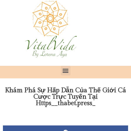
Khám Phá Sự Hấp Dẫn Của Thế Giới Cá
Cược Trực Tuyến Tại
Https__thabet.press_