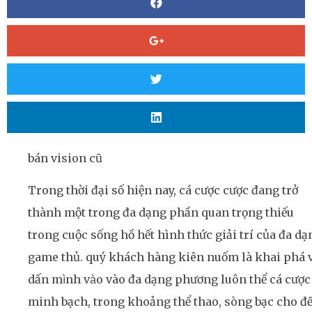
bán vision cũ
Trong thời đại số hiện nay, cá cược cược đang trở
thành một trong đa dạng phần quan trọng thiếu
trong cuộc sống hồ hết hình thức giải trí của đa dạ
game thủ. quý khách hàng kiên nuốm là khai phá 
dấn mình vào vào đa dạng phương luôn thể cá cược
minh bạch, trong khoảng thể thao, sòng bạc cho đ