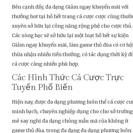
Bên cạnh đấy, đa dạng Giảm ngay khuyến mãi với
thưởng hot tại hồ hết trang cá cược cược cũng thườ
xuyên sở hữu lại công năng rộng phệ cho cược thủ.
Các sòng bạc sẽ sở hữu lại một loạt hồ hết sự kiện
Giảm ngay khuyến mãi, làm game thủ đùa có cơ hộ
thừa nhận nhiều tiền thưởng, có tác dụng thời kỳ đ
cá cược càng nhiều phù hợp.
Các Hình Thức Cá Cược Trực
Tuyến Phổ Biến
Hiện nay, được đa dạng phương luôn thể cá cược cư
minh bạch, chuyên nghiệp dụng cho cho sở trường
mê say nghi đa dạng chủng mẫu mã của không ít
game thủ đùa. trong đa dạng đa dạng phương luôn