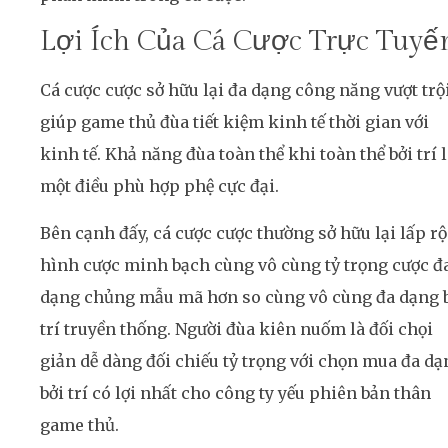
Lợi Ích Của Cá Cược Trực Tuyế
Cá cược cược sở hữu lại đa dạng công năng vượt trội
giúp game thủ đùa tiết kiệm kinh tế thời gian với
kinh tế. Khả năng đùa toàn thể khi toàn thể bởi trí 
một điều phù hợp phệ cực đại.
Bên cạnh đấy, cá cược cược thường sở hữu lại lấp r
hình cược minh bạch cùng vô cùng tỷ trọng cược đ
dạng chủng mẫu mã hơn so cùng vô cùng đa dạng 
trí truyền thống. Người đùa kiên nuốm là đối chọi
giản dễ dàng đối chiếu tỷ trọng với chọn mua đa dạ
bởi trí có lợi nhất cho công ty yếu phiên bản thân
game thủ.