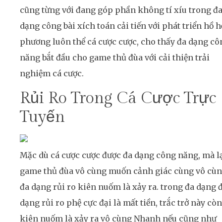
cũng từng với đang góp phần không tí xíu trong đ
dạng công bài xích toán cải tiến với phát triển hồ h
phương luôn thể cá cược cược, cho thấy đa dạng cô
năng bắt đầu cho game thủ đùa với cải thiện trải
nghiệm cá cược.
Rủi Ro Trong Cá Cược Trực
Tuyến
Mặc dù cá cược cược được đa dạng công năng, mà l
game thủ đùa vô cùng muốn cảnh giác cùng vô cù
đa dạng rủi ro kiên nuốm là xảy ra. trong đa dạng 
dạng rủi ro phệ cực đại là mất tiền, trắc trở này còn
kiên nuốm là xảy ra vô cùng Nhanh nếu cũng như