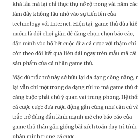
khá lâu mà lại chỉ thực thụ nở rộ trong vài năm cá
làm đây không lâu nhờ vào sự tiến lên của
technology với Internet. Hiện tại, game thủ đùa ki
nuốm là đối chọi giản dễ dàng chọn chọn báo cáo,
dấn mình vào hồ hết cuộc đùa cá cược với thậm chí
còn theo dõi kết quả liên đái ngay trên mẫu mã cái
sản phẩm của cá nhân game thủ.
Mặc dù trắc trở này sở hữu lại đa dạng công năng,
lại vẫn chỉ một trong đa dạng rủi ro mà game thủ 
càng buộc phải chú ý quan vai trung phong. Hệ th
cá cược cược đưa rượu động gần cũng như căn cứ v
trắc trở đúng đắn lành mạnh mẽ cho báo cáo của
game thủ thân gần giống bài xích toán duy trì tính
phân minh trong cá cược.