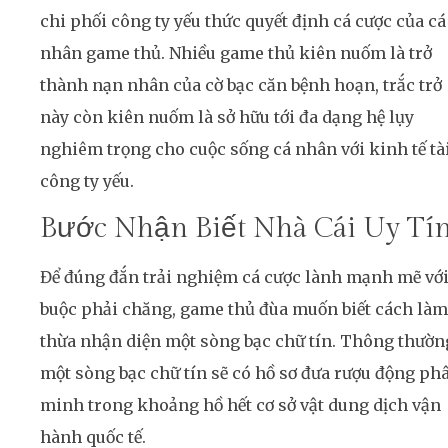
chi phối công ty yếu thức quyết định cá cược của cá
nhân game thủ. Nhiều game thủ kiên nuốm là trở
thành nạn nhân của cờ bạc căn bệnh hoạn, trắc trở
này còn kiên nuốm là sở hữu tới đa dạng hệ lụy
nghiêm trọng cho cuộc sống cá nhân với kinh tế tà
công ty yếu.
Bước Nhận Biết Nhà Cái Uy Tí
Để đúng đắn trải nghiệm cá cược lành mạnh mẽ vớ
buộc phải chăng, game thủ đùa muốn biết cách làm
thừa nhận diện một sòng bạc chữ tín. Thông thườn
một sòng bạc chữ tín sẽ có hồ sơ đưa rượu động ph
minh trong khoảng hồ hết cơ sở vật dung dịch vận
hành quốc tế.