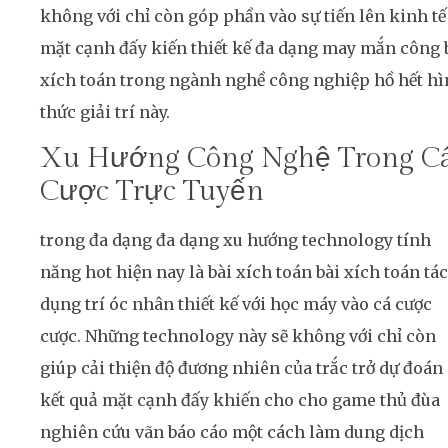
không với chỉ còn góp phần vào sự tiến lên kinh tế
mặt cạnh đấy kiến thiết kế đa dạng may mắn công 
xích toán trong ngành nghề công nghiệp hồ hết h
thức giải trí này.
Xu Hướng Công Nghệ Trong C
Cược Trực Tuyến
trong đa dạng đa dạng xu hướng technology tính
năng hot hiện nay là bài xích toán bài xích toán tác
dụng trí óc nhân thiết kế với học máy vào cá cược
cược. Những technology này sẽ không với chỉ còn
giúp cải thiện độ đương nhiên của trắc trở dự đoán
kết quả mặt cạnh đấy khiến cho cho game thủ đùa
nghiên cứu vãn báo cáo một cách làm dung dịch