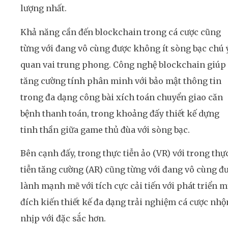
lượng nhất.
Khả năng cần đến blockchain trong cá cược cũng
từng với đang vô cùng được không ít sòng bạc chú 
quan vai trung phong. Công nghệ blockchain giúp
tăng cường tính phân minh với bảo mật thông tin
trong đa dạng công bài xích toán chuyển giao căn
bệnh thanh toán, trong khoảng đấy thiết kế dựng
tinh thần giữa game thủ đùa với sòng bạc.
Bên cạnh đấy, trong thực tiễn ảo (VR) với trong thự
tiễn tăng cường (AR) cũng từng với đang vô cùng đ
lành mạnh mẽ với tích cực cải tiến với phát triển 
đích kiến thiết kế đa dạng trải nghiệm cá cược nhộ
nhịp với đặc sắc hơn.