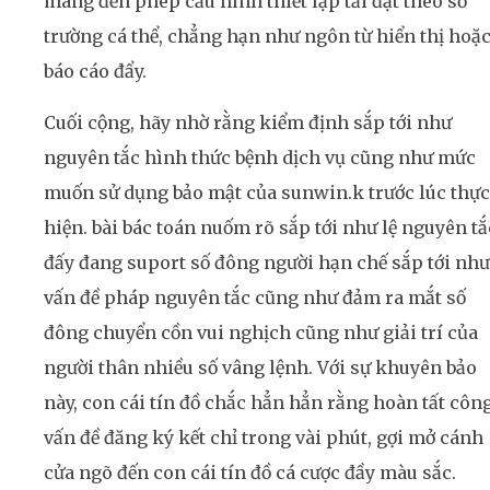
mang đến phép cấu hình thiết lập tải đặt theo sở
trường cá thể, chẳng hạn như ngôn từ hiển thị hoặ
báo cáo đẩy.
Cuối cộng, hãy nhờ rằng kiểm định sắp tới như
nguyên tắc hình thức bệnh dịch vụ cũng như mức
muốn sử dụng bảo mật của sunwin.k trước lúc thực
hiện. bài bác toán nuốm rõ sắp tới như lệ nguyên tắ
đấy đang suport số đông người hạn chế sắp tới như
vấn đề pháp nguyên tắc cũng như đảm ra mắt số
đông chuyển cồn vui nghịch cũng như giải trí của
người thân nhiều số vâng lệnh. Với sự khuyên bảo
này, con cái tín đồ chắc hẳn hẳn rằng hoàn tất côn
vấn đề đăng ký kết chỉ trong vài phút, gợi mở cánh
cửa ngõ đến con cái tín đồ cá cược đầy màu sắc.