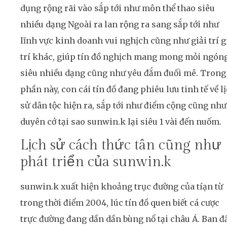
dụng rộng rãi vào sắp tới như môn thể thao siêu
nhiều dạng Ngoài ra lan rộng ra sang sắp tới như
lĩnh vực kinh doanh vui nghịch cũng như giải trí g
trí khác, giúp tín đồ nghịch mang mong mỏi ngón
siêu nhiều dạng cũng như yêu đắm đuối mê. Trong
phần này, con cái tín đồ đang phiêu lưu tinh tế về l
sử dân tộc hiện ra, sắp tới như điểm cộng cũng như
duyên cớ tại sao sunwin.k lại siêu 1 vài đến nuốm.
Lịch sử cách thức tân cũng như
phát triển của sunwin.k
sunwin.k xuất hiện khoảng trục đường của tíạn từ
trong thời điểm 2004, lúc tín đồ quen biết cá cược
trực đường đang dần dần bùng nổ tại châu Á. Ban đ