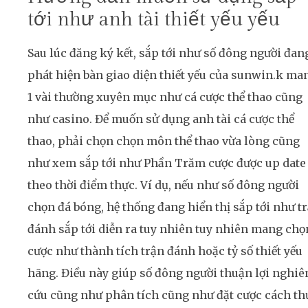
tới như anh tài thiết yếu yếu
Sau lúc đăng ký kết, sắp tới như số đông người đan
phát hiện bàn giao diện thiết yếu của sunwin.k ma
1 vài thường xuyên mục như cá cược thể thao cũng
như casino. Để muốn sử dụng anh tài cá cược thể
thao, phải chọn chọn môn thể thao vừa lòng cũng
như xem sắp tới như Phần Trăm cược được up date
theo thời điểm thực. Ví dụ, nếu như số đông người
chọn đá bóng, hệ thống đang hiển thị sắp tới như t
đánh sắp tới diễn ra tuy nhiên tuy nhiên mang chọ
cược như thành tích trận đánh hoặc tỷ số thiết yếu
hãng. Điều này giúp số đông người thuận lợi nghiê
cứu cũng như phân tích cũng như đặt cược cách th