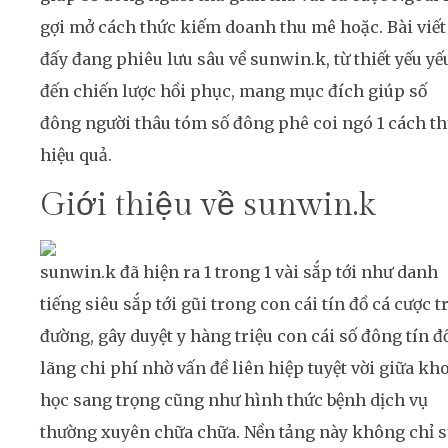
gợi mở cách thức kiếm doanh thu mê hoặc. Bài viết
đấy đang phiêu lưu sâu về sunwin.k, từ thiết yếu yế
đến chiến lược hồi phục, mang mục đích giúp số
đông người thâu tóm số đông phê coi ngó 1 cách t
hiệu quả.
Giới thiệu về sunwin.k
sunwin.k đã hiện ra 1 trong 1 vài sắp tới như danh
tiếng siêu sắp tới gũi trong con cái tín đồ cá cược t
đường, gây duyệt y hàng triệu con cái số đông tín đ
lãng chi phí nhờ vấn đề liên hiệp tuyệt vời giữa kh
học sang trọng cũng như hình thức bệnh dịch vụ
thường xuyên chữa chữa. Nền tảng này không chỉ 