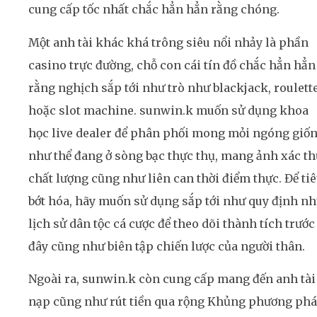
cung cấp tốc nhất chắc hẳn hẳn rằng chóng.
Một anh tài khác khá trông siêu nổi nhảy là phần
casino trực đường, chỗ con cái tín đồ chắc hẳn hẳn
rằng nghịch sắp tới như trò như blackjack, roulett
hoặc slot machine. sunwin.k muốn sử dụng khoa
học live dealer để phân phối mong mỏi ngóng giố
như thể đang ở sòng bạc thực thụ, mang ảnh xác t
chất lượng cũng như liên can thời điểm thực. Để ti
bớt hóa, hãy muốn sử dụng sắp tới như quy định n
lịch sử dân tộc cá cược để theo dõi thành tích trước
đây cũng như biên tập chiến lược của người thân.
Ngoài ra, sunwin.k còn cung cấp mang đến anh tài
nạp cũng như rút tiền qua rộng Khủng phương ph