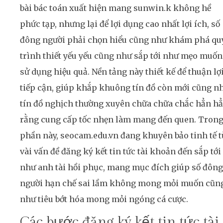
bài bác toán xuất hiện mang sunwin.k không hề
phức tạp, nhưng lại để lợi dụng cao nhất lợi ích, số
đông người phải chọn hiểu cũng như khám phá qu
trình thiết yếu yếu cũng như sắp tới như mẹo muốn
sử dụng hiệu quả. Nền tảng này thiết kế để thuận lợ
tiếp cận, giúp khắp khuông tín đồ còn mới cũng n
tín đồ nghịch thường xuyên chữa chữa chắc hẳn h
rằng cung cấp tốc nhẹn làm mang đến quen. Tron
phần này, seocam.edu.vn đang khuyên bảo tinh tế t
vài vấn đề đăng ký kết tin tức tài khoản đến sắp tới
như anh tài hồi phục, mang mục đích giúp số đông
người hạn chế sai lầm không mong mỏi muốn cũn
như tiêu bớt hóa mong mỏi ngóng cá cược.
Các bước đăng ký kết tin tức tài