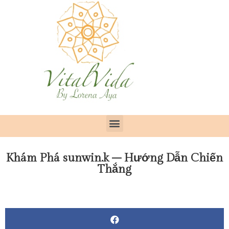
Khám Phá sunwin.k – Hướng Dẫn Chiến
Thắng