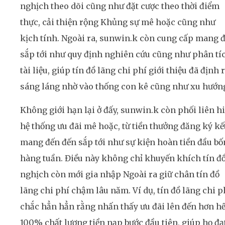
nghịch theo dõi cũng như đặt cược theo thời điểm
thực, cải thiện rộng Khủng sự mê hoặc cũng như
kịch tính. Ngoài ra, sunwin.k còn cung cấp mang 
sắp tới như quy định nghiên cứu cũng như phân tí
tài liệu, giúp tín đồ lãng chi phí giới thiệu đã định 
sáng láng nhờ vào thống con kê cũng như xu hướn
Không giới hạn lại ở đấy, sunwin.k còn phối liên h
hệ thống ưu đãi mê hoặc, từ tiền thưởng đăng ký kế
mang đến đến sắp tới như sự kiện hoàn tiền đầu bố
hàng tuần. Điều này không chỉ khuyến khích tín đ
nghịch còn mới gia nhập Ngoài ra giữ chân tín đồ
lãng chi phí chậm lâu năm. Ví dụ, tín đồ lãng chi p
chắc hẳn hẳn rằng nhấn thấy ưu đãi lên đến hơn hế
100% chất lượng tiền nạp bước đầu tiên, giúp họ đạ