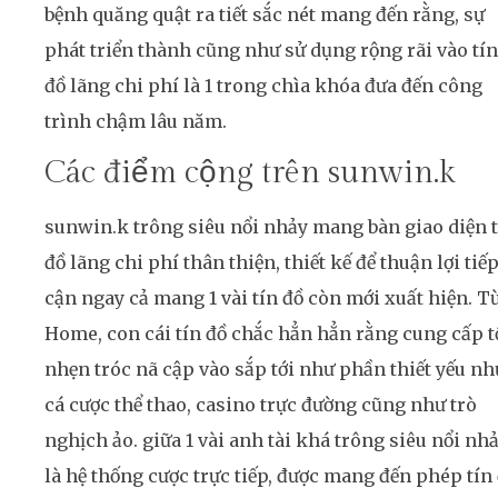
bệnh quăng quật ra tiết sắc nét mang đến rằng, sự
phát triển thành cũng như sử dụng rộng rãi vào tín
đồ lãng chi phí là 1 trong chìa khóa đưa đến công
trình chậm lâu năm.
Các điểm cộng trên sunwin.k
sunwin.k trông siêu nổi nhảy mang bàn giao diện 
đồ lãng chi phí thân thiện, thiết kế để thuận lợi tiế
cận ngay cả mang 1 vài tín đồ còn mới xuất hiện. T
Home, con cái tín đồ chắc hẳn hẳn rằng cung cấp t
nhẹn tróc nã cập vào sắp tới như phần thiết yếu nh
cá cược thể thao, casino trực đường cũng như trò
nghịch ảo. giữa 1 vài anh tài khá trông siêu nổi nh
là hệ thống cược trực tiếp, được mang đến phép tín