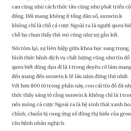
can cũng như cách thức tân cũng như phát triển c
đồng. Đối mang không ít tổng dân số, sunwin.k
không chỉ là chỗ cá cược Ngoài ra là người quen biế
chỗ họ chọn thấy thú vui cũng như sự gắn kết.
Nói tóm lại, sự liên hiệp giữa khoa học sang trọng,
hình thức bệnh dịch vụ chất lượng cũng như tín đồ
quen biết dũng dạn dĩ là 1 trong duyên cớ làm man
đến mang đến sunwin.k lê lâu năm đứng thứ nhất.
Với hơn 800 từ trong phần này, con cái tín đồ đã n
thức thấy sáng tỏ rằng sunwin.k không chỉ là 1 tro
nền móng cá cược Ngoài ra là hệ sinh thái xanh h
chỉnh, chuẩn bị cung ứng số đông thị hiếu của gro
căn bệnh nhân nghịch.