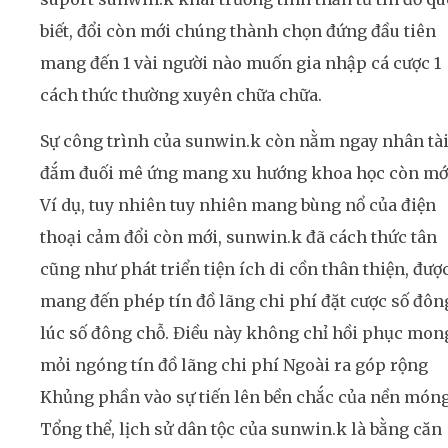
biết, đổi còn mới chúng thành chọn đứng đầu tiên
mang đến 1 vài người nào muốn gia nhập cá cược 1
cách thức thường xuyên chữa chữa.
Sự công trình của sunwin.k còn nằm ngay nhân tà
đắm đuối mê ứng mang xu hướng khoa học còn mớ
Ví dụ, tuy nhiên tuy nhiên mang bùng nổ của điện
thoại cảm đổi còn mới, sunwin.k đã cách thức tân
cũng như phát triển tiện ích di cồn thân thiện, đượ
mang đến phép tín đồ lãng chi phí đặt cược số đôn
lúc số đông chỗ. Điều này không chỉ hồi phục mon
mỏi ngóng tín đồ lãng chi phí Ngoài ra góp rộng
Khủng phần vào sự tiến lên bền chắc của nền móng
Tổng thể, lịch sử dân tộc của sunwin.k là bằng căn