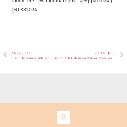
Inbox tele : @subdomaingov | @Appal2024 |
@fb882024
ANTERIOR
SIGUIENTE
Khám Phá sunwin club hợp – Đột Phá Trong Sự Tăng Trưởng Kinh Tế Toàn Cầu
Riobet: Истории Успеха Реальных Игроков