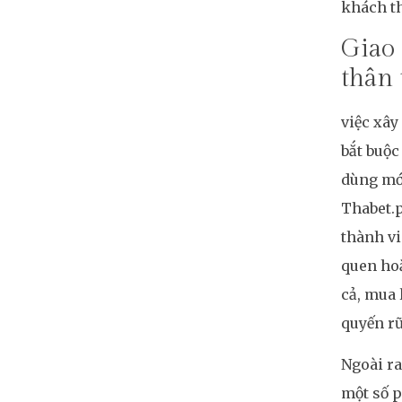
khách t
Giao 
thân 
việc xây
bắt buộc
dùng mới
Thabet.p
thành vi
quen hoặ
cả, mua 
quyến rũ
Ngoài ra
một số p