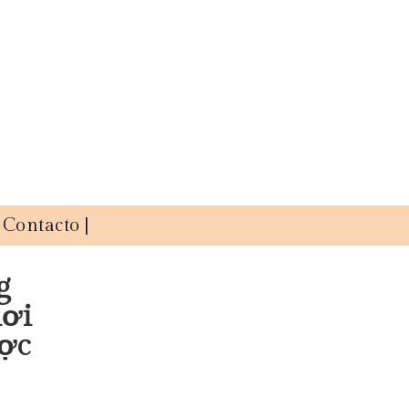
Contacto |
g
hơi
ợc