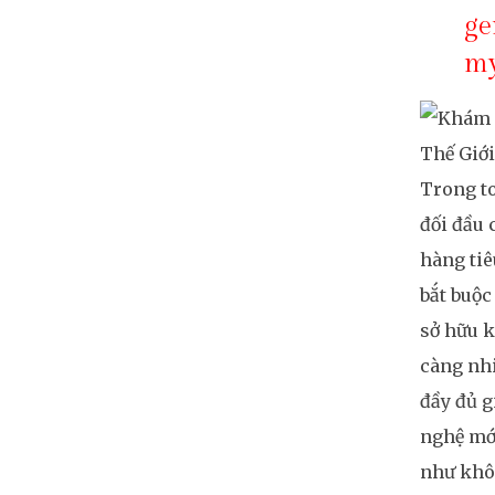
ge
my
Trong to
đối đầu 
hàng tiê
bắt buộc
sở hữu k
càng nhi
đầy đủ g
nghệ mới
như khô