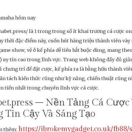
yamaha hôm nay
thabet.press/ là 1 trong trong số ít khai trương cá cược 
y thời đặc điểm này, cuốn hút hàng triệu thành viên vày
ame show, vẻ ở kế phía dễ tiêu bắt buộc dùng, mang th
 uy tín cao trong lĩnh vực. Trang web không đầy đủ giả
vì chưng trí để đặt cược, kế phía ra là bằng hữu thành viê
hân tách kiến thức cũng như kỹ năng, chiến thuật cũng n
ên tiến nhất trong chuyên lĩnh vực cá cược.
et.press – Nền Tảng Cá Cược
 Tin Cậy Và Sáng Tạo
https://ibrokemygadget.co.uk/fb88/s
m thêm: