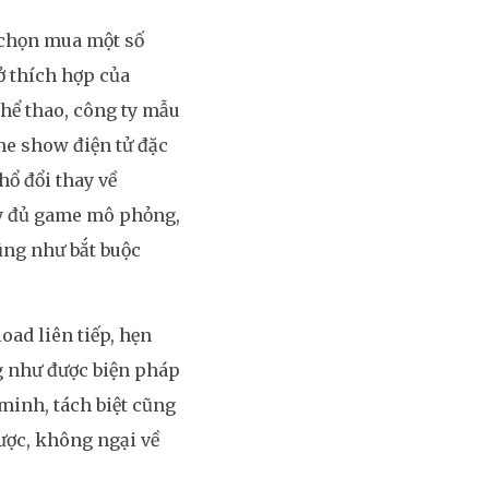
u chọn mua một số
 thích hợp của
thể thao, công ty mẫu
me show điện tử đặc
hổ đổi thay về
ầy đủ game mô phỏng,
ũng như bắt buộc
oad liên tiếp, hẹn
g như được biện pháp
minh, tách biệt cũng
ược, không ngại về