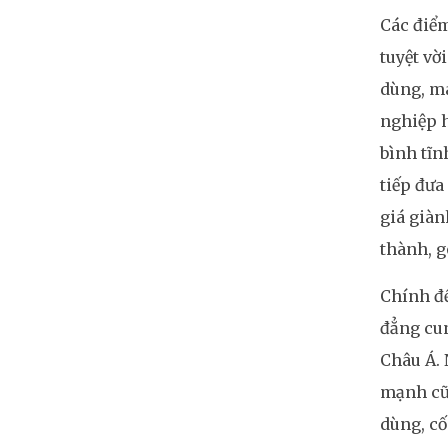
Các điểm
tuyệt vờ
dùng, m
nghiệp h
bình tĩn
tiếp đưa
giá giàn
thành, g
Chính đế
đẳng cun
Châu Á. 
mạnh cũn
dùng, cố