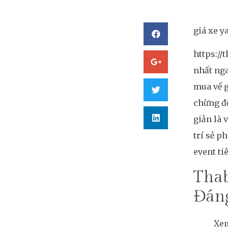
giá xe 
https://
nhất nga
mua về g
chừng độ
giản là 
trí sẻ p
event ti
Thab
Đáng
Xe