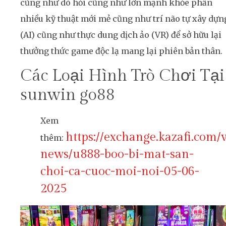
cũng như dò hỏi cũng như lớn mạnh khỏe phần
nhiều kỹ thuật mới mẻ cũng như trí não tự xây dựn
(AI) cũng như thực dung dịch ảo (VR) để sở hữu lại
thưởng thức game độc lạ mang lại phiên bản thân.
Các Loại Hình Trò Chơi Tại
sunwin go88
Xem
https://exchange.kazafi.com/
thêm:
news/u888-boo-bi-mat-san-
choi-ca-cuoc-moi-noi-05-06-
2025