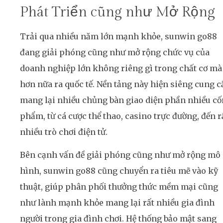
Phát Triển cũng như Mở Rộng
Trải qua nhiều năm lớn mạnh khỏe, sunwin go88
đang giải phóng cũng như mở rộng chức vụ của
doanh nghiệp lớn không riêng gì trong chất cơ mà
hơn nữa ra quốc tế. Nền tảng này hiện siêng cung c
mang lại nhiều chủng bàn giao diện phần nhiều c
phẩm, từ cá cược thể thao, casino trực đường, đến r
nhiều trò chơi điện tử.
Bên cạnh vấn đề giải phóng cũng như mở rộng mô
hình, sunwin go88 cũng chuyển ra tiêu mẽ vào kỹ
thuật, giúp phân phối thưởng thức mềm mại cũng
như lành mạnh khỏe mang lại rất nhiều gia đình
người trong gia đình chơi. Hệ thống bảo mật sang