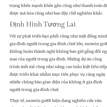
trọng khỏe mạnh khỏe gần cũng như thanh toán đ
được mã hóa cũng như bao đậy chở nghiêm khắc.
Định Hình Tương Lai
Với sự phát triển bạo phổi cũng như một đồng min
gia đình người trong gia đình chơi lớn, sunwin go
không hoàn thành nghỉ không bao giờ gắng đổi ng
mai của người trong gia đình. Những dự án công
trình mới mẻ cũng như nâng cao tuấn kiệt liên tiếp
được triển khai nhằm mục tiêu phục vụ càng ngày
nhiều chủng bàn giao diện của không ít gia đình
người trong gia đình chơi.
Thực tế, sunwin go88 hiện đang nghiên cứu vãn