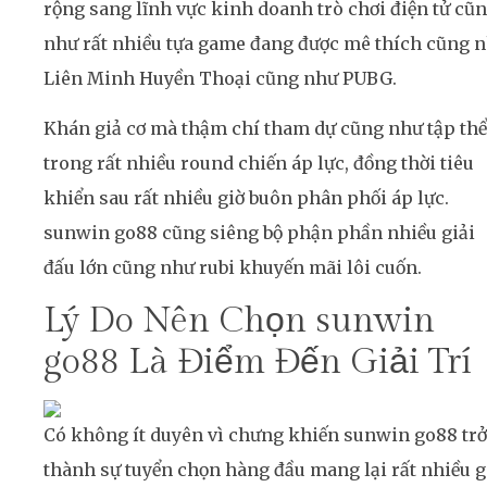
rộng sang lĩnh vực kinh doanh trò chơi điện tử cũ
như rất nhiều tựa game đang được mê thích cũng 
Liên Minh Huyền Thoại cũng như PUBG.
Khán giả cơ mà thậm chí tham dự cũng như tập thể
trong rất nhiều round chiến áp lực, đồng thời tiêu
khiển sau rất nhiều giờ buôn phân phối áp lực.
sunwin go88 cũng siêng bộ phận phần nhiều giải
đấu lớn cũng như rubi khuyến mãi lôi cuốn.
Lý Do Nên Chọn sunwin
go88 Là Điểm Đến Giải Trí
Có không ít duyên vì chưng khiến sunwin go88 trở
thành sự tuyển chọn hàng đầu mang lại rất nhiều g