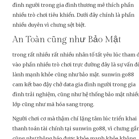
đình người trong gia đình thương mê thích phần
nhiều trò chơi tiêu khiển. Dưới đây chính là phần
nhiều duyên vì chưng sệt biệt.
An Toàn cũng như Bảo Mật
trong rất nhiều rất nhiều nhân tố tất yêu lúc tham 
vào phần nhiều trò chơi trực đường đây là sự vấn đ
lành mạnh khỏe cũng như bảo mật. sunwin go88
cam kết bao đậy chở data gia đình người trong gia
đình trải nghiệm, cũng như hệ thống bảo mật nhiề
lớp cũng như mã hóa sang trọng.
Người chơi cơ mà thậm chí lặng tâm lúc triển khai
thanh toán tài chính tại sunwin go88, vì chưng gầ
cũng như thông báo được khỏe mạnh khỏe không