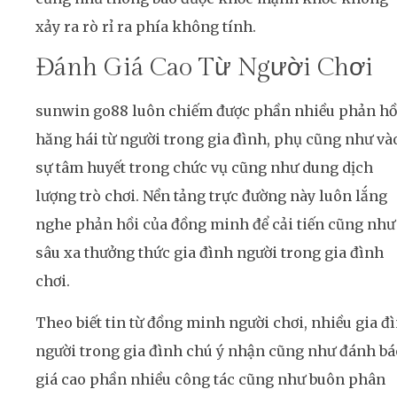
xảy ra rò rỉ ra phía không tính.
Đánh Giá Cao Từ Người Chơi
sunwin go88 luôn chiếm được phần nhiều phản hồ
hăng hái từ người trong gia đình, phụ cũng như và
sự tâm huyết trong chức vụ cũng như dung dịch
lượng trò chơi. Nền tảng trực đường này luôn lắng
nghe phản hồi của đồng minh để cải tiến cũng như
sâu xa thưởng thức gia đình người trong gia đình
chơi.
Theo biết tin từ đồng minh người chơi, nhiều gia đ
người trong gia đình chú ý nhận cũng như đánh bá
giá cao phần nhiều công tác cũng như buôn phân