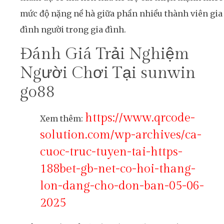
mức độ nặng nề hà giữa phần nhiều thành viên gia
đình người trong gia đình.
Đánh Giá Trải Nghiệm
Người Chơi Tại sunwin
go88
https://www.qrcode-
Xem thêm:
solution.com/wp-archives/ca-
cuoc-truc-tuyen-tai-https-
188bet-gb-net-co-hoi-thang-
lon-dang-cho-don-ban-05-06-
2025