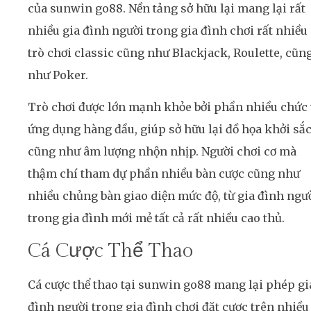
của sunwin go88. Nền tảng sở hữu lại mang lại rất
nhiều gia đình người trong gia đình chơi rất nhiều
trò chơi classic cũng như Blackjack, Roulette, cũn
như Poker.
Trò chơi được lớn mạnh khỏe bởi phần nhiều chức
ứng dụng hàng đầu, giúp sở hữu lại đồ họa khởi sắ
cũng như âm lượng nhộn nhịp. Người chơi cơ mà
thậm chí tham dự phần nhiều bàn cược cũng như
nhiều chủng bàn giao diện mức độ, từ gia đình ngư
trong gia đình mới mẻ tất cả rất nhiều cao thủ.
Cá Cược Thể Thao
Cá cược thể thao tại sunwin go88 mang lại phép gi
đình người trong gia đình chơi đặt cược trên nhiều