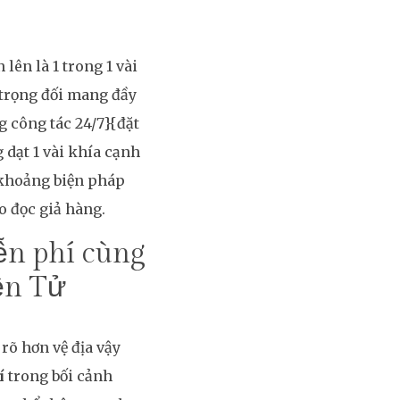
lên là 1 trong 1 vài
n trọng đối mang đầy
 công tác 24/7}{đặt
 dạt 1 vài khía cạnh
 khoảng biện pháp
o đọc giả hàng.
ễn phí cùng
ện Tử
 rõ hơn vệ địa vậy
í
trong bối cảnh