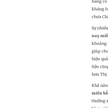
hàng có 
kháng hà
chưa Ch
Sự nhiề
nay miễ
khoảng c
giúp ch
hiệu quả
liệu cũn
hơn Thị 
Khả năng
miền bắ
thường x