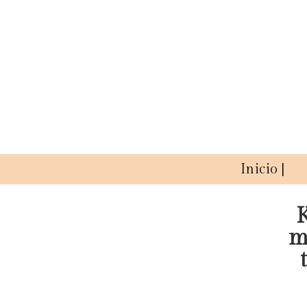
Inicio |
K
m