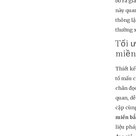
bỏ ra gi
này qua
thông lậ
thường 
Tối ư
miền
Thiết kế
tố mấu 
chân đọc
quan, dễ
cập cùng
miền bắ
liệu phá