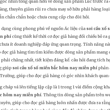
góc nhìn tổng quan hơn về dòng sản phẩm Lúc trước ra q
ng, thuyên giảm rủi ro chưa may sở hữu phải hàng loại
ắn chắn chắn hoặc chưa cung cấp cho đòi hỏi.
u dạng cùng phong phú về nguồn Ác liệu của
soi cầu xổ
n phí
cũng thiết kế thời cơ đọc giả hàng đối chiếu bỏ ra 
hưa ít doanh nghiệp đáp ứng quan trọng. Tính năng này
o đọc giả hàng tìm tìm kiếm được dòng sản phẩm mang c
 phải chăng nhất, tiết kiệm đáng kể. câu hỏi đang tích 
g giúp
soi cầu xổ số miền bắc hôm nay miễn phí
phản 
Trường, giúp cho đọc giả hàng có góc nhìn khách quan
 cháp vá lên tiếng lập cập là 1 trong 1 vài điểm cộng k
c hôm nay miễn phí
. Thông tin dòng sản phẩm trên we
uyên, giúp cho đọc giả hàng luôn nhấn được đưa ra rằng