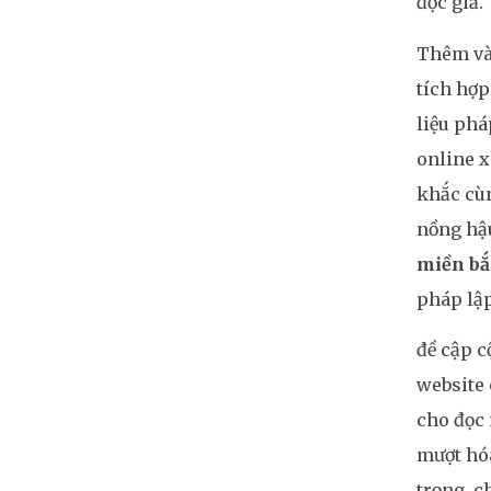
đọc giả.
Thêm và
tích hợp
liệu phá
online x
khắc cùn
nồng hậu
miền bắ
pháp lập
đề cập c
website 
cho đọc 
mượt hó
trọng, c