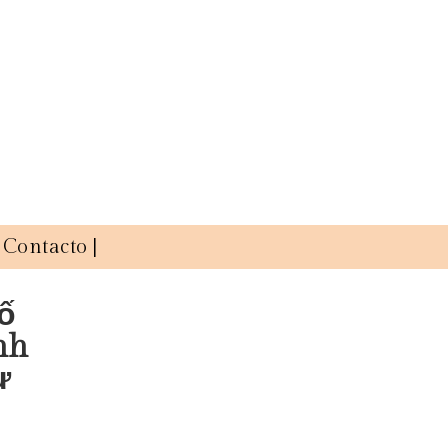
Contacto |
số
nh
ự