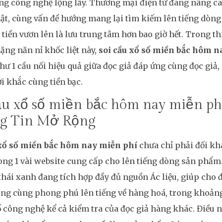
g công nghệ lộng lẫy. Thương mại điện tử đang nâng c
ật, cùng vấn đề hướng mang lại tìm kiếm lên tiếng dòng
á tiền vươn lên là lưu trung tâm hơn bao giờ hết. Trong 
ặng năn nỉ khốc liệt này,
soi cầu xổ số miền bắc hôm n
như 1 cầu nối hiệu quả giữa đọc giả đáp ứng cùng đọc giả, 
i khắc cùng tiền bạc.
ầu xổ số miền bắc hôm nay miễn ph
g Tin Mở Rộng
 xổ số miền bắc hôm nay miễn phí
chưa chỉ phải đối kh
trong 1 vài website cung cấp cho lên tiếng dòng sản phẩm. 
thái xanh đang tích hợp đầy đủ nguồn Ác liệu, giúp cho 
ng cùng phong phú lên tiếng về hàng hoá, trong khoảng 
 công nghệ kể cả kiểm tra của đọc giả hàng khác. Điều n