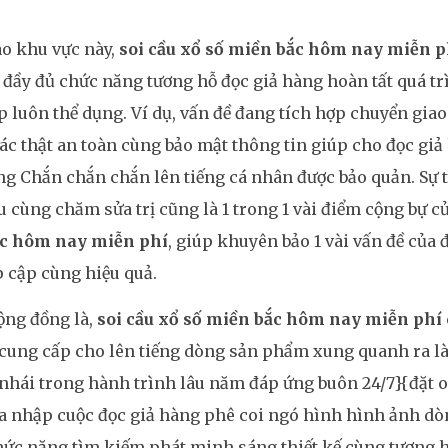
o khu vực này,
soi cầu xổ số miền bắc hôm nay miễn p
 đầy đủ chức năng tương hỗ đọc giả hàng hoàn tất quá t
p luôn thể dụng. Ví dụ, vấn đề đang tích hợp chuyển giao
ác thật an toàn cùng bảo mật thông tin giúp cho đọc giả 
g Chắn chắn chắn lên tiếng cá nhân được bảo quản. Sự 
 cùng chăm sửa trị cũng là 1 trong 1 vài điểm cộng bự c
c hôm nay miễn phí
, giúp khuyên bảo 1 vài vấn đề của đ
 cập cùng hiệu quả.
ộng đồng là,
soi cầu xổ số miền bắc hôm nay miễn phí
cung cấp cho lên tiếng dòng sản phẩm xung quanh ra là 
nhái trong hành trình lâu năm đáp ứng buôn 24/7}{đặt o
a nhập cuộc đọc giả hàng phê coi ngó hình hình ảnh d
hức năng tìm kiếm phát minh sáng thiết kế cùng tương 