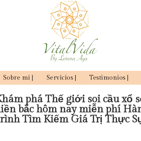
Sobre mi |
Servicios |
Testimonios |
hám phá Thế giới soi cầu xổ 
iền bắc hôm nay miễn phí Hà
trình Tìm Kiếm Giá Trị Thực S