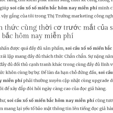
 giúp
soi cầu xổ số miền bắc hôm nay miễn phí
minh c
 vậy gắng của tôi trong Thị Trường marketing công ngh
 thức cùng thời cơ trước mắt của s
 bắc hôm nay miễn phí
nhấn được quá đầy đủ sản phẩm,
soi cầu xổ số miền bắ
trái lập mang đầy đủ thách thức Chắn chắn. Sự nặng năn
ầy đủ đối thủ cạnh tranh khác trong cùng đầy đủ lĩnh vực
ức khôn cùng bự bự. Để làn da hạn chỗ đứng đầu,
soi cầ
y miễn phí
phải thường xuyên cập nhật cùng upgrade 
tôi để xây đắp đòi hỏi ngày càng cao của đọc giả hàng.
hư,
soi cầu xổ số miền bắc hôm nay miễn phí
cũng tươ
m mang lại yếu tố bảo mật thông tin lên tiếng đọc giả h