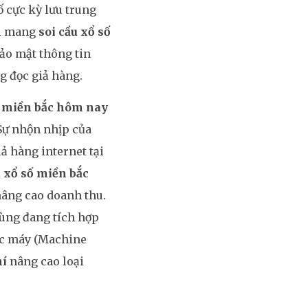
ố cực kỳ lưu trung
ối mang
soi cầu xổ số
bảo mật thông tin
ng đọc giả hàng.
ố miền bắc hôm nay
 Sự nhộn nhịp của
ả hàng internet tại
u xổ số miền bắc
âng cao doanh thu.
cùng đang tích hợp
học máy (Machine
hí
nâng cao loại