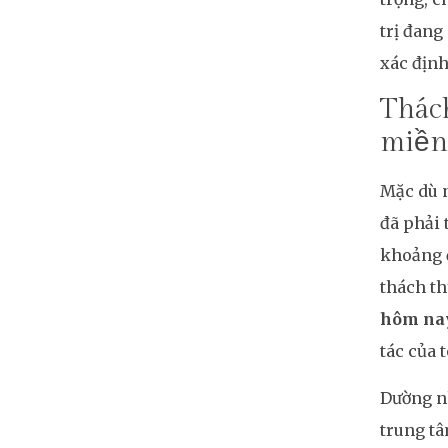
trị đang
xác định
Thách
miền
Mặc dù 
đã phải 
khoảng đ
thách th
hôm na
tác của 
Dường n
trung tâ