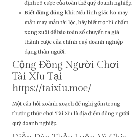
định rõ cược của toàn thể quý doanh nghiệp.
Biết dừng đúng khi
: Nếu linh giác ko may
mắn may mắn tài lộc, hãy biết trợ thì chấm
xong xuôi để bảo toàn số chuyển ra giá
thành cược của chính quý doanh nghiệp
dạng thân người.
Cộng Đồng Người Chơi
Tài Xỉu Tại
https://taixiu.moe/
Một câu hỏi xoành xoạch đề nghị gồm trong
thưởng thức chơi Tài Xỉu là địa điểm đông người
quý doanh nghiệp.