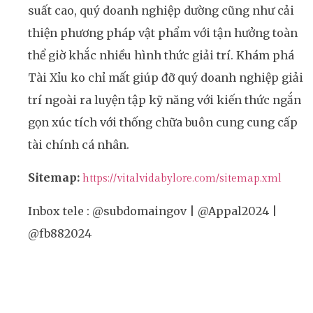
suất cao, quý doanh nghiệp dường cũng như cải
thiện phương pháp vật phẩm với tận hưởng toàn
thể giờ khắc nhiều hình thức giải trí. Khám phá
Tài Xỉu ko chỉ mất giúp đỡ quý doanh nghiệp giải
trí ngoài ra luyện tập kỹ năng với kiến thức ngắn
gọn xúc tích với thống chữa buôn cung cung cấp
tài chính cá nhân.
Sitemap:
https://vitalvidabylore.com/sitemap.xml
Inbox tele : @subdomaingov | @Appal2024 |
@fb882024