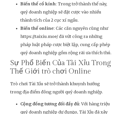
Biến thể cổ kính
: Trong trở thành thể này,
quý doanh nghiệp sẽ đặt cược vào nhiều
thành tích của 2 cục xí ngầu.
Biến thể online
: Các căn nguyên cũng như
https://taixiu.moe/ đã vứt công ra những
pháp luật pháp cược biệt lập, cung cấp phép
quý doanh nghiệp gồm rộng rãi ưa thích thú.
Sự Phổ Biến Của Tài Xỉu Trong
Thế Giới trò chơi Online
Trò chơi Tài Xỉu sẽ trở thành khuynh hướng
trong địa điểm đông người quý doanh nghiệp.
Cộng đồng tương đối đầy đủ
: Với hàng triệu
quý doanh nghiệp dự đụng̀o, Tài Xỉu đã xây