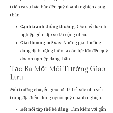
triển ra sự háo hức đến quý doanh nghiệp dạng
thân.
Cạnh tranh thông thoáng
: Các quý doanh
nghiệp gồm dịp so tài cộng nhau.
Giải thưởng mê say
: Những giải thưởng
dung dịch lượng luôn là cồn lực lớn đến quý
doanh nghiệp dạng thân.
Tạo Ra Một Môi Trường Giao
Lưu
Môi trường chuyển giao lưu là hết sức nhu yếu
trong địa điểm đông người quý doanh nghiệp.
Kết nối tập thể bè đảng
: Tìm kiếm với gắn