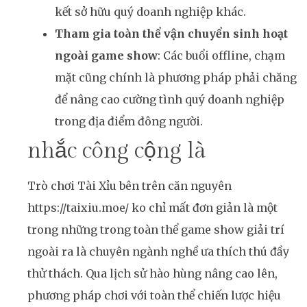
kết sở hữu quý doanh nghiệp khác.
Tham gia toàn thể vận chuyển sinh hoạt
ngoài game show
: Các buổi offline, chạm
mặt cũng chính là phương pháp phải chăng
để nâng cao cường tình quý doanh nghiệp
trong địa điểm đông người.
nhắc công cộng là
Trò chơi Tài Xỉu bên trên căn nguyên
https://taixiu.moe/ ko chỉ mất đơn giản là một
trong những trong toàn thể game show giải trí
ngoài ra là chuyên ngành nghề ưa thích thú đầy
thử thách. Qua lịch sử hào hùng nâng cao lên,
phương pháp chơi với toàn thể chiến lược hiệu