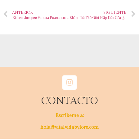
ANTERIOR
SIGUIENTE
Riobet: Истории Успеха Реальных Игроков
Khám Phá Thế Giới Hấp Dẫn Của go88 tài xỉu đăng nhập – Trải Nghiệm Chơi Game Đỉnh Cao
CONTACTO
Escríbeme a:
hola@vitalvidabylore.com