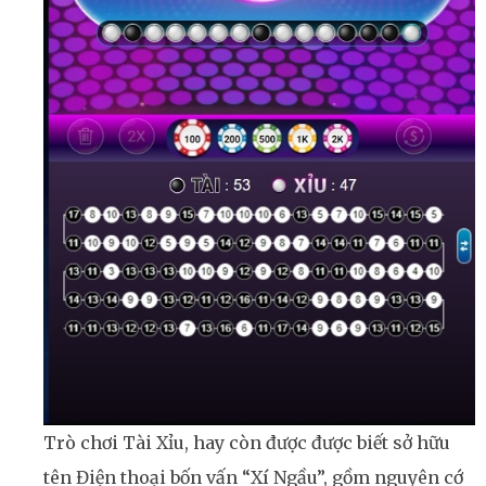
Trò chơi Tài Xỉu, hay còn được được biết sở hữu
tên Điện thoại bốn vấn “Xí Ngầu”, gồm nguyên cớ