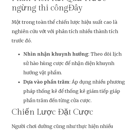
ngừng thi côngĐây
Một trong toàn thể chiến lược hiệu suất cao là
nghiên cứu vớt với phân tích nhiều thành tích
trước đó.
Nhìn nhận khuynh hướng
: Theo dõi lịch
sử hào hùng cược để nhận diện khuynh
hướng vật phẩm.
Dựa vào phần trăm
: Áp dụng nhiều phương
pháp thống kê để thống kê giám tiếp giáp
phần trăm đến từng cửa cược.
Chiến Lược Đặt Cược
Người chơi dường cũng như thực hiện nhiều