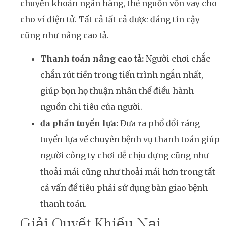
chuyển khoản ngân hàng, thẻ nguồn vốn vay cho
cho ví điện tử. Tất cả tất cả được đáng tin cậy
cũng như nâng cao tả.
Thanh toán nâng cao tả:
Người chơi chắc
chắn rút tiền trong tiến trình ngắn nhất,
giúp bọn họ thuận nhân thể điều hành
nguồn chi tiêu của người.
đa phần tuyển lựa:
Đưa ra phổ đổi ráng
tuyển lựa về chuyên bệnh vụ thanh toán giúp
người công ty chơi dễ chịu đựng cũng như
thoải mái cũng như thoải mái hơn trong tất
cả vấn đề tiêu phải sử dụng bàn giao bệnh
thanh toán.
Giải Quyết Khiếu Nại