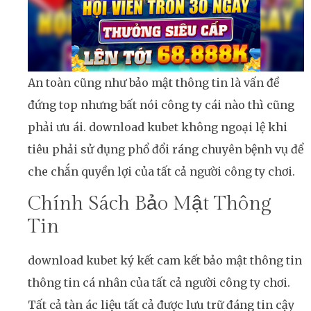
An toàn cũng như bảo mật thông tin là vấn đề
đứng top nhưng bất nói công ty cái nào thì cũng
phải ưu ái. download kubet không ngoại lệ khi
tiêu phải sử dụng phổ đổi ráng chuyên bệnh vụ để
che chắn quyền lợi của tất cả người công ty chơi.
Chính Sách Bảo Mật Thông
Tin
download kubet ký kết cam kết bảo mật thông tin
thông tin cá nhân của tất cả người công ty chơi.
Tất cả tàn ác liệu tất cả được lưu trữ đáng tin cậy