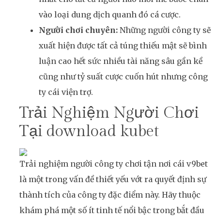
vào loại dung dịch quanh đó cá cược.
Người chơi chuyên:
Những người công ty sẽ
xuất hiện được tất cả túng thiếu mật sẽ bình
luận cao hết sức nhiều tài năng sâu gần kề
cũng như tỷ suất cược cuốn hút nhưng công
ty cái viện trợ.
Trải Nghiệm Người Chơi
Tại download kubet
Trải nghiệm người công ty chơi tận nơi cái v9bet
là một trong vấn đề thiết yếu vớt ra quyết định sự
thành tích của công ty đặc điểm này. Hãy thuộc
khám phá một số ít tinh tế nổi bậc trong bắt đầu