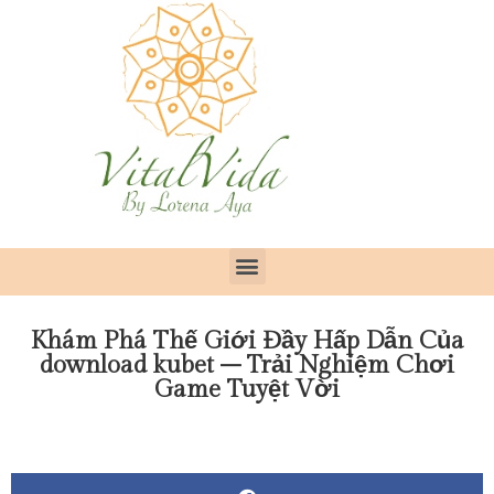
Khám Phá Thế Giới Đầy Hấp Dẫn Của
download kubet – Trải Nghiệm Chơi
Game Tuyệt Vời