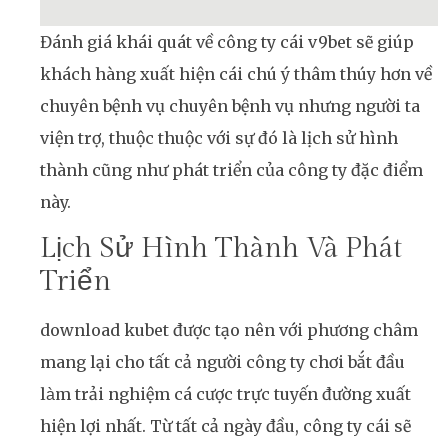
Đánh giá khái quát về công ty cái v9bet sẽ giúp
khách hàng xuất hiện cái chú ý thâm thúy hơn về
chuyên bệnh vụ chuyên bệnh vụ nhưng người ta
viện trợ, thuộc thuộc với sự đó là lịch sử hình
thành cũng như phát triển của công ty đặc điểm
này.
Lịch Sử Hình Thành Và Phát
Triển
download kubet được tạo nên với phương châm
mang lại cho tất cả người công ty chơi bắt đầu
làm trải nghiệm cá cược trực tuyến đường xuất
hiện lợi nhất. Từ tất cả ngày đầu, công ty cái sẽ