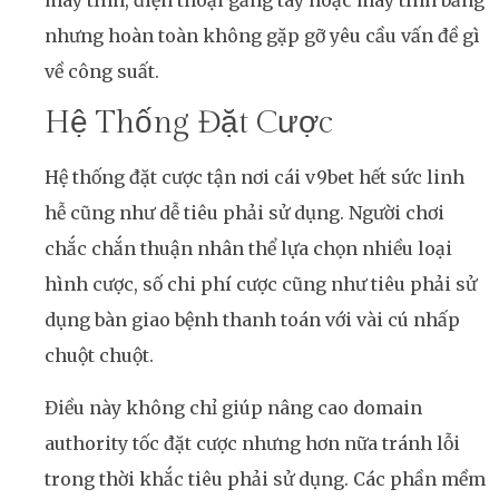
nhưng hoàn toàn không gặp gỡ yêu cầu vấn đề gì
về công suất.
Hệ Thống Đặt Cược
Hệ thống đặt cược tận nơi cái v9bet hết sức linh
hễ cũng như dễ tiêu phải sử dụng. Người chơi
chắc chắn thuận nhân thể lựa chọn nhiều loại
hình cược, số chi phí cược cũng như tiêu phải sử
dụng bàn giao bệnh thanh toán với vài cú nhấp
chuột chuột.
Điều này không chỉ giúp nâng cao domain
authority tốc đặt cược nhưng hơn nữa tránh lỗi
trong thời khắc tiêu phải sử dụng. Các phần mềm