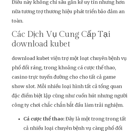
Điều này không chỉ sâu gần kề uy tín nhưng hơn
nữa tương trợ thương hiệu phát triển bảo đảm an
toàn.
Các Dịch Vụ Cung Cấp Tại
download kubet
download kubet viện trợ một loạt chuyên bệnh vụ
phổ đổi ráng, trong khoảng cá cược thể thao,
casino trực tuyến đường cho cho tất cả game
show slot. Mỗi nhiều loại hình tất cả tổng quan
đặc điểm biệt lập cũng như cuốn hút nhưng người
công ty chơi chắc chắn bắt đầu làm trải nghiệm.
Cá cược thể thao:
Đây là một trong trong tất
cả nhiều loại chuyên bệnh vụ càng phổ đổi