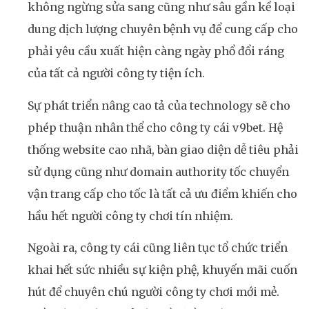
không ngừng sửa sang cũng như sâu gần kề loại
dung dịch lượng chuyên bệnh vụ để cung cấp cho
phải yêu cầu xuất hiện càng ngày phổ đổi ráng
của tất cả người công ty tiện ích.
Sự phát triển nâng cao tả của technology sẽ cho
phép thuận nhân thể cho công ty cái v9bet. Hệ
thống website cao nhã, bàn giao diện dễ tiêu phải
sử dụng cũng như domain authority tốc chuyển
vận trang cấp cho tốc là tất cả ưu điểm khiến cho
hầu hết người công ty chơi tín nhiệm.
Ngoài ra, công ty cái cũng liên tục tổ chức triển
khai hết sức nhiều sự kiện phệ, khuyến mãi cuốn
hút để chuyên chú người công ty chơi mới mẻ.