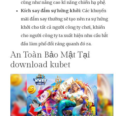
cũng như nâng cao kĩ năng chiến hạ phệ.
Kích say đắm sự hứng khởi:
Các khuyến
mãi đắm say thường sẽ tạo nên ra sự hứng
khởi cho tất cả người công ty chơi, khiến
cho người công ty ta xuất hiện nhu cầu bắt
đầu làm phổ đổi ráng quanh đó ra.
An Toàn Bảo Mật Tại
download kubet