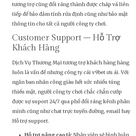
tương trợ cũng đổi ráng thành được cháp vá liên
tiếp để bảo đảm tính rứa định cũng như bảo mật
thông tin cho tất cả người công ty chơi.
Customer Support – Hỗ Trợ
Khách Hàng
Dịch Vụ Thương Mại tương trợ khách hàng hàng
luôn là vấn đề nhưng công ty cái v9bet ưu ái. Với
ngăn ban nhân công giàu hết sức nhiều túng
thiếu mật, người công ty chơi chắc chắn cướp
được sự suport 24/7 qua phổ đổi ráng kênh phân
minh cũng như chat trực tuyến đường, email hay
Hỗ trợ support.
Hỗ trợ nâng cao tả:
Nhân viên sẽ bình luận