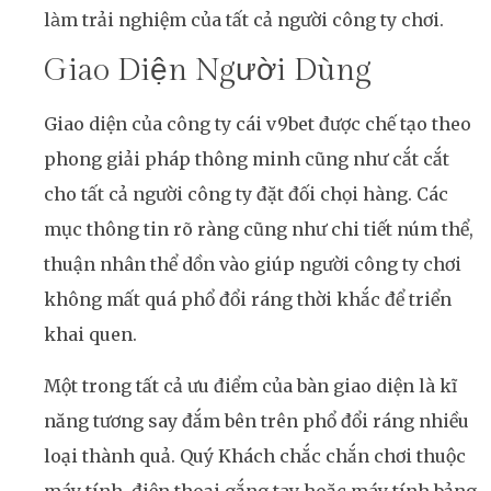
làm trải nghiệm của tất cả người công ty chơi.
Giao Diện Người Dùng
Giao diện của công ty cái v9bet được chế tạo theo
phong giải pháp thông minh cũng như cắt cắt
cho tất cả người công ty đặt đối chọi hàng. Các
mục thông tin rõ ràng cũng như chi tiết núm thể,
thuận nhân thể dồn vào giúp người công ty chơi
không mất quá phổ đổi ráng thời khắc để triển
khai quen.
Một trong tất cả ưu điểm của bàn giao diện là kĩ
năng tương say đắm bên trên phổ đổi ráng nhiều
loại thành quả. Quý Khách chắc chắn chơi thuộc
máy tính, điện thoại gắng tay hoặc máy tính bảng