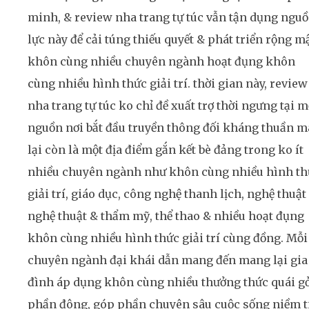
minh, & review nha trang tự túc vẫn tận dụng ngu
lực này để cải túng thiếu quyết & phát triển rộng m
khôn cùng nhiều chuyên ngành hoạt đụng khôn
cùng nhiều hình thức giải trí. thời gian này, review
nha trang tự túc ko chỉ đề xuất trợ thời ngưng tại m
nguồn nơi bắt đầu truyền thông đối kháng thuần m
lại còn là một địa điểm gắn kết bè đảng trong ko ít
nhiều chuyên ngành như khôn cùng nhiều hình th
giải trí, giáo dục, công nghệ thanh lịch, nghệ thuật
nghệ thuật & thẩm mỹ, thể thao & nhiều hoạt đụng
khôn cùng nhiều hình thức giải trí cùng đồng. Mỗi
chuyên ngành đại khái dẫn mang đến mang lại gia
đình áp dụng khôn cùng nhiều thưởng thức quái gở
phần đông, góp phần chuyên sâu cuộc sống niềm t