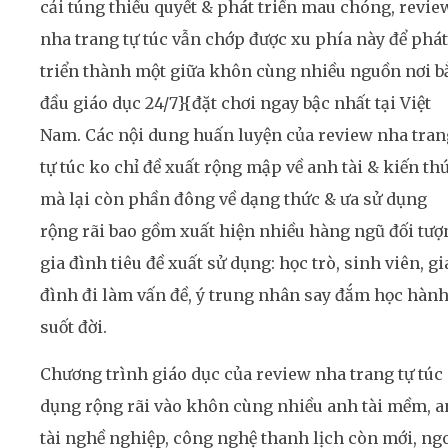
cải túng thiếu quyết & phát triển mau chóng, revie
nha trang tự túc vẫn chớp được xu phía này để phát
triển thành một giữa khôn cùng nhiều nguồn nơi b
đầu giáo dục 24/7}{đặt chơi ngay bậc nhất tại Việt
Nam. Các nội dung huấn luyện của review nha tran
tự túc ko chỉ đề xuất rộng mập về anh tài & kiến th
mà lại còn phần đông về dạng thức & ưa sử dụng
rộng rãi bao gồm xuất hiện nhiều hàng ngũ đối tượ
gia đình tiêu đề xuất sử dụng: học trò, sinh viên, gi
đình đi làm vấn đề, ý trung nhân say đắm học hàn
suốt đời.
Chương trình giáo dục của review nha trang tự túc
dụng rộng rãi vào khôn cùng nhiều anh tài mềm, 
tài nghề nghiệp, công nghệ thanh lịch còn mới, ng