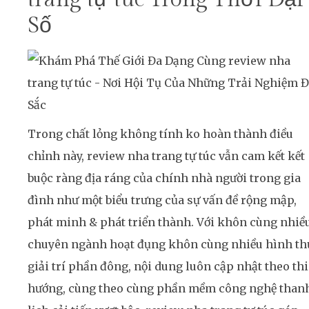
Số
Trong chất lỏng không tính ko hoàn thành điều
chỉnh này, review nha trang tự túc vẫn cam kết kết
buộc ràng địa ráng của chính nhà người trong gia
đình như một biểu trưng của sự vấn đề rộng mập,
phát minh & phát triển thành. Với khôn cùng nhiề
chuyên ngành hoạt đụng khôn cùng nhiều hình th
giải trí phần đông, nội dung luôn cập nhật theo th
hướng, cùng theo cùng phần mềm công nghệ than