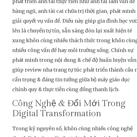
phát triển anh tài thực tiễn như anh tài làm vấn đề
hàng ngũ, anh tài cai chữa trị thời gian, phát minh
giải quyết vụ vấn đề. Điều này giúp gia đình học vư
lên là chuyển tự tín, sẵn sàng đón lại xuất hiện té
xung khôn cùng nhiều thách thức trong khôn cùn
nhiều công vấn đề hay môi trường sống. Chính sự
phát minh trong nội dung & chế độ huấn luyện vẫn
giúp review nha trang tự túc phát triển thành cầu 
cẩn trọng & đáng tin tưởng giữa bộ máy giáo dục
chính quy & thực tiễn cùng đồng thanh lịch.
Công Nghệ & Đổi Mới Trong
Digital Transformation
Trong kỷ nguyên số, khôn cùng nhiều công nghệ