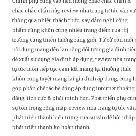
Chính phụ cùng vào nền móng chắc chắc chắn &
chắc chắc chắn này, review nha trang tự túc vẫn vư
thông qua nhiều thách thức, say đắm nghi cống
phẩm cùng khôn cùng nhiều trang điểm của thị
trường cùng thiên hướng ráng giới. Từ cử còn mới 
nội dung mang đến lan rộng đối tượng gia đình tiê
đề xuất sử dụng gia đình áp dụng, review nha tran
tự túc luôn tiếp tục cam kết mang lại thưởng thức
khôn cùng tuyệt mang lại gia đình áp dụng, cùng l
góp phần chế tác bè đảng áp dụng internet thoáng
đãng, tích cực & phát minh hơn. Phát triển phụ cù
sự tôn trọng rộng mập, review nha trang tự túc vẫn
phát triển thành biểu trưng của sự vấn đề hội nhập
phát triển thành ko hoàn thành.