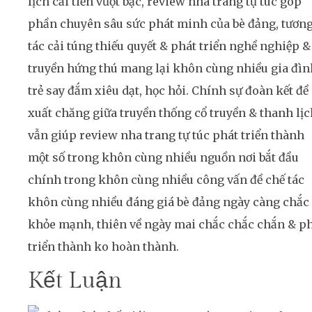
lịch cải tiến vượt bậc, review nha trang tự túc góp
phần chuyên sâu sức phát minh của bè đảng, tươn
tác cải túng thiếu quyết & phát triển nghề nghiệp &
truyền hứng thú mang lại khôn cùng nhiều gia đìn
trẻ say đắm xiêu dạt, học hỏi. Chính sự đoàn kết đề
xuất chăng giữa truyền thống cổ truyền & thanh lịc
vẫn giúp review nha trang tự túc phát triển thành
một số trong khôn cùng nhiều nguồn nơi bắt đầu
chính trong khôn cùng nhiều công vấn đề chế tác
khôn cùng nhiều đáng giá bè đảng ngày càng chắc
khỏe mạnh, thiên về ngày mai chắc chắc chắn & p
triển thành ko hoàn thành.
Kết Luận