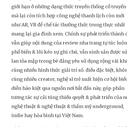
giới hạn ở những dạng thức truyền thống cổ truyền
mà lại còn tích hợp công nghệ thanh lịch còn mới
như AR, VR để chế tác thưởng thức trung thực nhất
mang lại gia đình xem. Chính sự phát triển thành 
vẫn giúp nội dung của review nha trang tự túc luô
phổ biến & lôi kéo sự ghi chú, vẫn sinh sản được s
lan tỏa mập trong bè đảng yêu sử dụng rộng rãi k
cùng nhiều hình thức giải trí số. điều đặc biệt, khô
cùng nhiều creator, nghệ sĩ trẻ xuất hiện cơ hội biể
diễn hào kiệt qua nguồn nơi bắt đầu này, góp phần
tương tác sự cải túng thiếu quyết & phát triển của 
nghệ thuật & nghệ thuật & thẩm mỹ underground,
indie hay hòa bình tại Việt Nam.