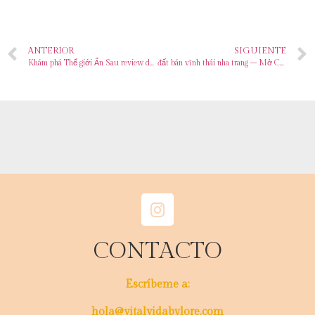
ANTERIOR
SIGUIENTE
Khám phá Thế giới Ẩn Sau review du lịch phú yên quy nhơn – Hành Trình Tìm Hiểu Văn Hóa Số
đất bán vĩnh thái nha trang – Mở Cánh Cổng Giải Trí Online Đỉnh Cao
CONTACTO
Escríbeme a:
hola@vitalvidabylore.com