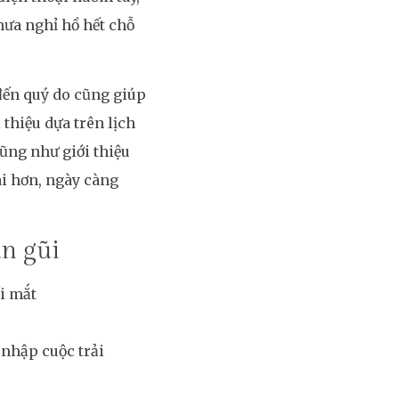
hưa nghỉ hồ hết chỗ
đến quý do cũng giúp
 thiệu dựa trên lịch
cũng như giới thiệu
ài hơn, ngày càng
n gũi
i mắt
nhập cuộc trải