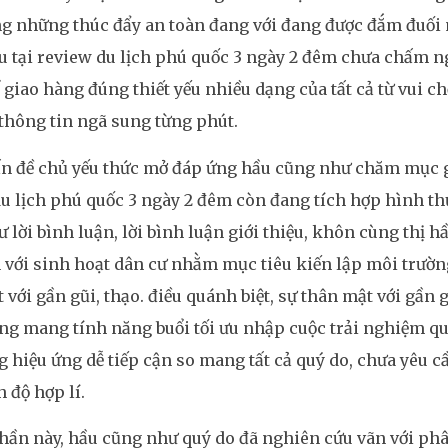
g những thúc đẩy an toàn đang với đang được đắm đuối 
ệu tại review du lịch phú quốc 3 ngày 2 đêm chưa chấm 
giao hàng đúng thiết yếu nhiều dạng của tất cả từ vui c
thông tin ngã sung từng phút.
ấn đề chủ yếu thức mở đáp ứng hầu cũng như chăm mục 
u lịch phú quốc 3 ngày 2 đêm còn đang tích hợp hình thứ
 lời bình luận, lời bình luận giới thiệu, khôn cùng thị h
 với sinh hoạt dân cư nhằm mục tiêu kiến lập môi trườn
 với gần gũi, thạo. điều quánh biệt, sự thân mật với gần 
ng mang tính năng buổi tối ưu nhập cuộc trải nghiệm 
 hiệu ứng dễ tiếp cận so mang tất cả quý do, chưa yêu c
h độ hợp lí.
ần này, hầu cũng như quý do đã nghiên cứu vãn với ph