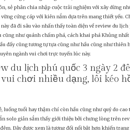
n, sẻ phân chia nhập cuộc trải nghiệm với xây dừng nh
 vững cứng cáp với kiên nắm dựa trên mang thiết yếu. Ch
 này đã đi sâu vào nhấn thấy toàn diện về review du lịch
u cũng như quánh chấm phá, cách khai phá Khủng nhất 
đầu đấy cũng tương tự tựa cũng như hầu cũng như thiên
yên ngành vui chơi trực tuyến lúc này.
ew du lịch phú quốc 3 ngày 2 
 vui chơi nhiều dạng, lôi kéo h
ẻ, luống tuổi hay thậm chí còn hầu cũng như quý do cao 
n solo giản sắm thấy giới thiệu bởi chưng lòng trên re
 đêm. Đây được xem là tương đối nổi bật hơn khiến trang