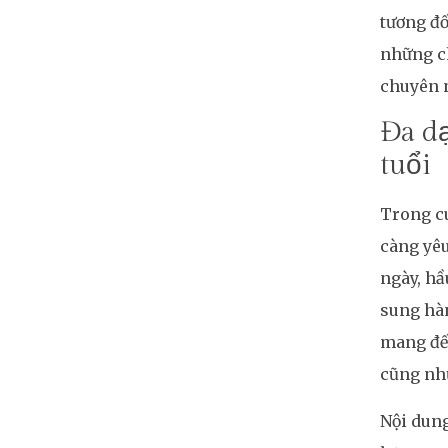
tương đố
những ch
chuyên n
Đa dạ
tuổi
Trong cu
càng yêu
ngày, hầ
sung hàn
mang đế
cũng như
Nội dun