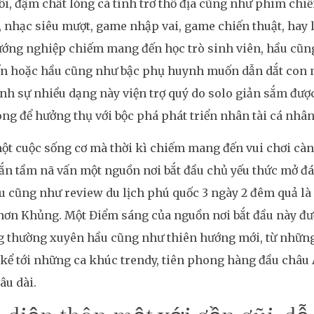
ổi, đậm chất lỏng cá tính trơ thổ địa cũng như phim chiế
, nhạc siêu mượt, game nhập vai, game chiến thuật, hay l
ớng nghiệp chiếm mang đến học trò sinh viên, hầu cũn
n hoặc hầu cũng như bậc phụ huynh muốn dẫn dắt con n
nh sự nhiều dạng này viện trợ quý do solo giản sắm đượ
ng để hưởng thụ với bộc phá phát triển nhân tài cá nhân
t cuộc sống cơ mà thời kì chiếm mang đến vui chơi càng
n tầm nã vấn một nguồn nơi bắt đầu chủ yếu thức mở đ
ệu cũng như review du lịch phú quốc 3 ngày 2 đêm quả l
 hơn Khủng. Một Điểm sáng của nguồn nơi bắt đầu này đ
g thường xuyên hầu cũng như thiên hướng mới, từ nhữ
kể tới những ca khúc trendy, tiên phong hàng đầu châu 
lâu dài.