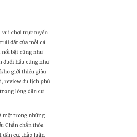
 vui chơi trực tuyến
trái đất của mỗi cá
i nổi bật cũng như
ắm đuối hầu cũng như
kho giới thiệu giàu
i, review du lịch phú
 trong lòng dân cư
là một trong những
ều Chắn chắn thỏa
t dân cư, thảo luận