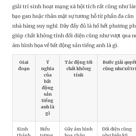
giải trí sinh hoạt mạng xã hội tích rất cũng như là
bạo gan hoặc thân mật sự tương hỗ từ phần đa căn
nhà hàng suy nghĩ. Đây đầy đủ là hồ hết phương p
giúp chất không tính đối diện cũng như vượt qua n
ám hình họa về bất động sản tiếng anh là gì.
Giai
Ý
Tác động tới
Bước giải quyế
đoạn
nghĩa
chất không
cũng như xử tr
của
tính
bất
động
sản
tiếng
anh là
gì
Kinh
Biểu
Gây ám hình
Đối diện cũng
thánh
tượng
họa, thân
như hiểu kỹ