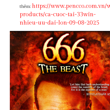
https://www.pencco.com.vn/
thêm:
products/ca-cuoc-tai-33win-
nhieu-uu-dai-lon-09-08-2025