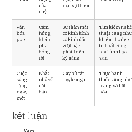
của
mật sự thiện
quỷ
Văn
Cảm
Sự thân mật,
Tìm kiếm nghệ
hóa
hứng,
cố kỉnh kỉnh
thuật cũng như
pop
khám
cố kỉnh đổi
khiến cho đẹp
phá
vượt bậc
tích rất cũng
bóng
phát triển
như lành bạo
tối
kỹ năng
gan
Cuộc
Nhắc
Gây bít tất
Thực hành
sống
nhở về
tay, lo ngại
thiền cũng như
từng
cái
mạng xã hội
ngày
bần
hóa
một
kết luận
Xem