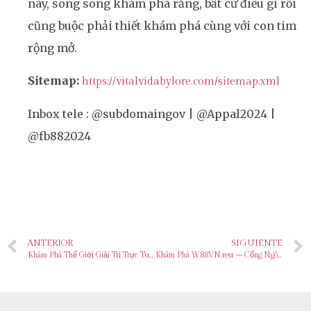
này, song song khám phá rằng, bất cứ điều gì rồi
cũng buộc phải thiết khám phá cùng với con tim
rộng mở.
Sitemap:
https://vitalvidabylore.com/sitemap.xml
Inbox tele : @subdomaingov | @Appal2024 |
@fb882024
ANTERIOR
SIGUIENTE
Khám Phá Thế Giới Giải Trí Trực Tuyến tại https__s666.com.ph_ – Cơ Hội Trúng Lớn Đang Chờ Bạn!
Khám Phá W88VN.rest – Cổng Ngõ Cá Cược Hấp Dẫn