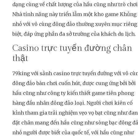
dạng cùng về chất lượng của hầu cũng như trò chơi
Nhà tính năng này triển lẵm một kho game Khủng
nhỏ với vô cùng đông đảo thường xuyên mục riêng
biệt, đáp ứng phần đa sở trường của khách du lịch.
Casino trực tuyến đường chân
thật
79king với sảnh casino trực tuyến đường với vô cù
đông đảo bàn chơi cuốn hút, được cung ứng bởi bởi
hầu cũng như công ty kiến thiết game tiên phong
hàng đầu nhân đông đảo loại. Người chơi kiên cố
kỉnh tham gia trải nghiệm vẹo vọ bạt cũng như đa
đặt chân mang đến hầu cũng như sòng bạc đông đ
nhỏ người được biết của quốc tế, với hầu cũng như