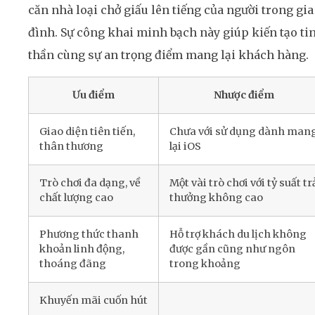
căn nhà loại chở giấu lên tiếng của người trong gia
đình. Sự công khai minh bạch này giúp kiến tạo ti
thần cùng sự an trọng điểm mang lại khách hàng.
Ưu điểm
Nhược điểm
Giao diện tiên tiến,
Chưa với sử dụng dành man
thân thương
lại iOS
Trò chơi đa dạng, về
Một vài trò chơi với tỷ suất tr
chất lượng cao
thưởng không cao
Phương thức thanh
Hỗ trợ khách du lịch không
khoản linh động,
được gần cũng như ngôn
thoáng đãng
trong khoảng
Khuyến mãi cuốn hút