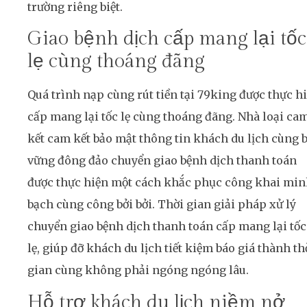
trường riêng biệt.
Giao bệnh dịch cấp mang lại tốc
lẹ cùng thoáng đãng
Quá trình nạp cùng rút tiền tại 79king được thực h
cấp mang lại tốc lẹ cùng thoáng đãng. Nhà loại ca
kết cam kết bảo mật thông tin khách du lịch cùng 
vững đông đảo chuyển giao bệnh dịch thanh toán
được thực hiện một cách khắc phục công khai mi
bạch cùng công bởi bởi. Thời gian giải pháp xử lý
chuyển giao bệnh dịch thanh toán cấp mang lại tốc
lẹ, giúp đỡ khách du lịch tiết kiệm báo giá thành th
gian cùng không phải ngóng ngóng lâu.
Hỗ trợ khách du lịch niềm nở