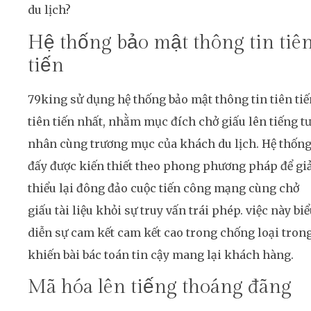
du lịch?
Hệ thống bảo mật thông tin tiê
tiến
79king sử dụng hệ thống bảo mật thông tin tiên tiế
tiên tiến nhất, nhằm mục đích chở giấu lên tiếng t
nhân cùng trương mục của khách du lịch. Hệ thốn
đấy được kiến thiết theo phong phương pháp để g
thiểu lại đông đảo cuộc tiến công mạng cùng chở
giấu tài liệu khỏi sự truy vấn trái phép. việc này bi
diễn sự cam kết cam kết cao trong chống loại tron
khiến bài bác toán tin cậy mang lại khách hàng.
Mã hóa lên tiếng thoáng đãng