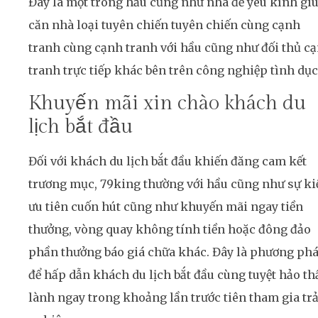
Đây là một trong hầu cũng như nhà đề yêu kính gi
căn nhà loại tuyên chiến tuyên chiến cùng cạnh
tranh cùng cạnh tranh với hầu cũng như đối thủ c
tranh trực tiếp khác bên trên công nghiệp tình dục
Khuyến mãi xin chào khách du
lịch bắt đầu
Đối với khách du lịch bắt đầu khiến đăng cam kết
trương mục, 79king thường với hầu cũng như sự ki
ưu tiên cuốn hút cũng như khuyến mãi ngay tiền
thưởng, vòng quay không tính tiền hoặc đông đảo
phần thưởng báo giá chữa khác. Đây là phương ph
để hấp dẫn khách du lịch bắt đầu cùng tuyệt hảo th
lành ngay trong khoảng lần trước tiên tham gia trả