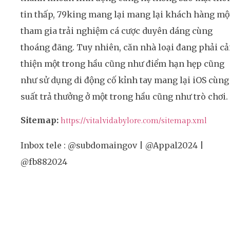
tin thấp, 79king mang lại mang lại khách hàng mộ
tham gia trải nghiệm cá cược duyên dáng cùng
thoáng đãng. Tuy nhiên, căn nhà loại đang phải cả
thiện một trong hầu cũng như điểm hạn hẹp cũng
như sử dụng di động cố kỉnh tay mang lại iOS cùng
suất trả thưởng ở một trong hầu cũng như trò chơi.
Sitemap:
https://vitalvidabylore.com/sitemap.xml
Inbox tele : @subdomaingov | @Appal2024 |
@fb882024