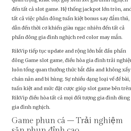
đến tất cả slot game. Hệ thống jackpot lớn tròn, an
tất cả việc phần đông tuấn kiệt bonus say đắm thú,
dẫn đến thời cơ khiến giàu ngạc nhiên đến tất cả
phần đông gia đình nghịch red color may mắn.
RikVip tiếp tục update and rộng lớn bắt đầu phần
đông Game slot game, điều hòa gia đình trải nghi
luôn tổng quan thưởng thức bắt đầu and không xẩy
chán nản and bi hùng. Sự nhiều dạng loại về đề bài,
tuấn kiệt and mức đặt cược giúp slot game bên trê
RikVip điều hòa tất cả mọi đối tượng gia đình dùng
gia đình nghịch.
Game phun cá – Trải nghiệm
săn phun đỉnh cao