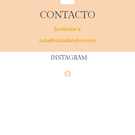
CONTACTO
Escríbeme a:
hola@vitalvidabylore.com
INSTAGRAM