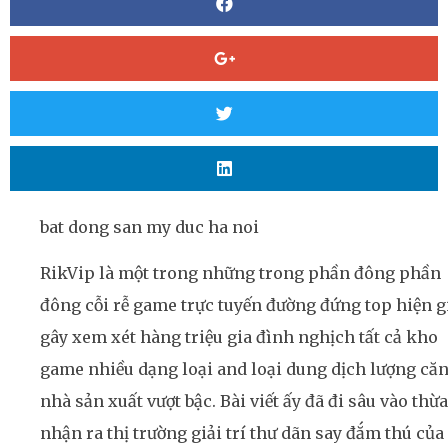
bat dong san my duc ha noi
RikVip là một trong những trong phần đông phần
đông cỗi rễ game trực tuyến đường đứng top hiện g
gây xem xét hàng triệu gia đình nghịch tất cả kho
game nhiều dạng loại and loại dung dịch lượng că
nhà sản xuất vượt bậc. Bài viết ấy đã đi sâu vào thừa
nhận ra thị trường giải trí thư dãn say đắm thú của