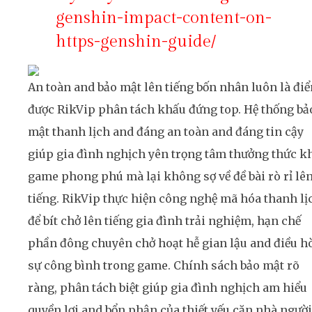
genshin-impact-content-on-
https-genshin-guide/
An toàn and bảo mật lên tiếng bốn nhân luôn là đi
được RikVip phân tách khấu đứng top. Hệ thống bả
mật thanh lịch and đáng an toàn and đáng tin cậy
giúp gia đình nghịch yên trọng tâm thưởng thức k
game phong phú mà lại không sợ về đề bài rò rỉ lê
tiếng. RikVip thực hiện công nghệ mã hóa thanh lị
để bít chở lên tiếng gia đình trải nghiệm, hạn chế
phần đông chuyên chở hoạt hễ gian lậu and điều h
sự công bình trong game. Chính sách bảo mật rõ
ràng, phân tách biệt giúp gia đình nghịch am hiểu
quyền lợi and bổn phận của thiết yếu căn nhà người