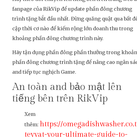
fanpage của RikVip để update phần đông chương
trình tặng bắt đầu nhất. Đừng quăng quật qua bất đ
cập thời cơ nào để kiếm rộng lớn doanh thu trong
khoảng phần đông chương trình này.
Hãy tận dụng phần đông phần thưởng trong khoả
phần đông chương trình tặng để nâng cao ngân sá
and tiếp tục nghịch Game.
An toàn and bảo mật lên
tiếng bên trên RikVip
Xem
https://omegadishwasher.co.
thêm:
teyvat-your-ultimate-guide-to-