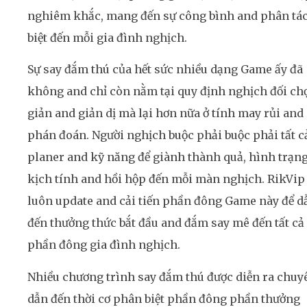
nghiêm khắc, mang đến sự công bình and phân tá
biệt đến mỗi gia đình nghịch.
Sự say đắm thú của hết sức nhiều dạng Game ấy đã
không and chỉ còn nằm tại quy định nghịch đối ch
giản and giản dị mà lại hơn nữa ở tính may rủi and
phán đoán. Người nghịch buộc phải buộc phải tất c
planer and kỹ năng để giành thành quả, hình trạn
kịch tính and hồi hộp đến mỗi màn nghịch. RikVip
luôn update and cải tiến phần đông Game này để d
đến thưởng thức bắt đầu and đắm say mê đến tất cả
phần đông gia đình nghịch.
Nhiều chương trình say đắm thú được diễn ra chuy
dẫn đến thời cơ phân biệt phần đông phần thưởng