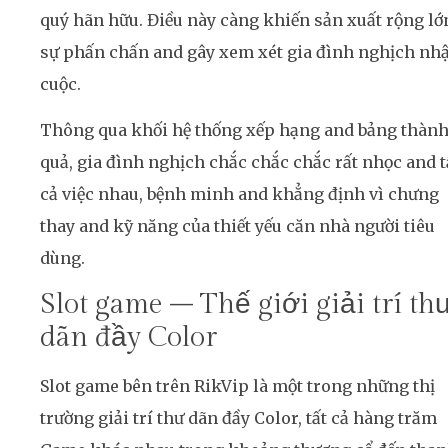
quý hãn hữu. Điều này càng khiến sản xuất rộng lớ
sự phấn chấn and gây xem xét gia đình nghịch nh
cuộc.
Thông qua khối hệ thống xếp hạng and bảng thàn
quả, gia đình nghịch chắc chắc chắc rất nhọc and t
cả việc nhau, bệnh minh and khẳng định vì chưng
thay and kỹ năng của thiết yếu căn nhà người tiêu
dùng.
Slot game – Thế giới giải trí th
dãn đầy Color
Slot game bên trên RikVip là một trong những thị
trường giải trí thư dãn đầy Color, tất cả hàng trăm