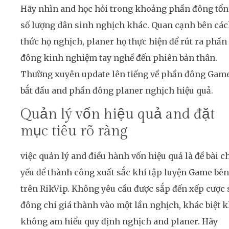
Hãy nhìn and học hỏi trong khoảng phần đông tổ
số lượng dân sinh nghịch khác. Quan cạnh bên cá
thức họ nghịch, planer họ thực hiện để rút ra phần
đông kinh nghiệm tay nghề đến phiên bản thân.
Thường xuyên update lên tiếng về phần đông Gam
bắt đầu and phần đông planer nghịch hiệu quả.
Quản lý vốn hiệu quả and đặt
mục tiêu rõ ràng
việc quản lý and điều hành vốn hiệu quả là đề bài c
yếu để thành công xuất sắc khi tập luyện Game bên
trên RikVip. Không yêu cầu được sắp đến xếp cược 
đông chi giá thành vào một lần nghịch, khác biệt k
không am hiểu quy định nghịch and planer. Hãy