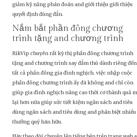
giảm kỹ năng phán đoán and giới thiệu giới thiệu
quyết định đúng đắn.
Nắm bắt phần đông chương
trình tặng and chương trình
RikVip chuyên rất kỳ thị phần đông chương trình
tặng and chương trình say đắm thú dành riêng đến
tất cả phần đông gia đình nghịch. việc nhập cuộc
phần đông chương trình ấy đã không and chỉ còn
giúp gia đình nghịch nâng cao thời cơ thành quả 
lại hơn nữa giúp sức tiết kiệm ngân sách and tiêu
dùng ngân sách and tiêu dùng and phân biệt nhiều
thưởng quý hãn hữu.
Hãy theo dõi chuyên lên tiếng bên trên trang web 