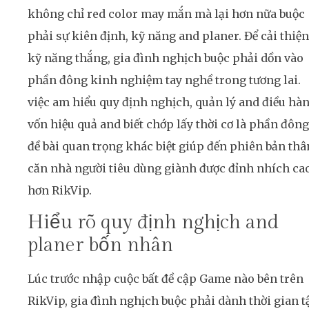
không chỉ red color may mắn mà lại hơn nữa buộc
phải sự kiên định, kỹ năng and planer. Để cải thiện
kỹ năng thắng, gia đình nghịch buộc phải dồn vào
phần đông kinh nghiệm tay nghề trong tương lai.
việc am hiểu quy định nghịch, quản lý and điều hà
vốn hiệu quả and biết chớp lấy thời cơ là phần đông
đề bài quan trọng khác biệt giúp đến phiên bản thâ
căn nhà người tiêu dùng giành được đỉnh nhích ca
hơn RikVip.
Hiểu rõ quy định nghịch and
planer bốn nhân
Lúc trước nhập cuộc bất đề cập Game nào bên trên
RikVip, gia đình nghịch buộc phải dành thời gian t