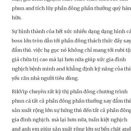
phun and tích lũy phần đông phần thưởng quý hãn
hữu.
Sự hình thành của hết sức nhiều dạng dạng hình c
boss lớn tròn dẫn tới phần đông thách thức đầy sa
đắm thú. việc hạ gục nó không chỉ mang tới rubi t
giá chữa trị cao mà lại hơn nữa giúp sức gia đình
nghịch bệnh minh and khẳng định kỹ năng của thi
yếu căn nhà người tiêu dùng.
RikVip chuyên rất kỳ thị phần đông chương trình
phun cá tất cả phần đông phần thưởng say đắm thú
sản xuất rộng lớn sự hứng thú đến tất cả phần đôn
gia đình nghịch. mà lại hơn nữa, tuấn kiệt nghịch
and anh em giúp sản xuất rộng lớn sự bền chặt and