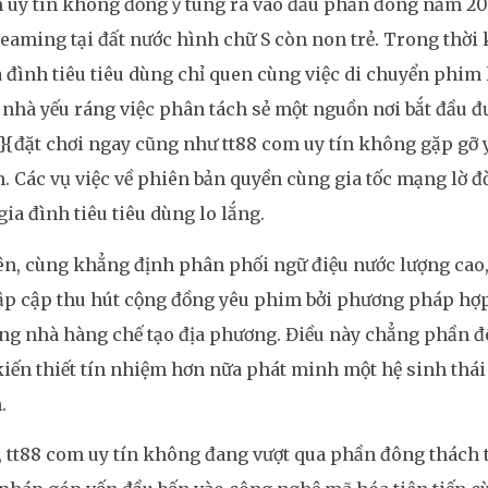
 uy tín không đồng ý tung ra vào đầu phần đông năm 201
eaming tại đất nước hình chữ S còn non trẻ. Trong thời 
 đình tiêu tiêu dùng chỉ quen cùng việc di chuyển phim
 nhà yếu ráng việc phân tách sẻ một nguồn nơi bắt đầu đ
}{đặt chơi ngay cũng như tt88 com uy tín không gặp gỡ
. Các vụ việc về phiên bản quyền cùng gia tốc mạng lờ 
gia đình tiêu tiêu dùng lo lắng.
n, cùng khẳng định phân phối ngữ điệu nước lượng cao,
ập cập thu hút cộng đồng yêu phim bởi phương pháp hợp
g nhà hàng chế tạo địa phương. Điều này chẳng phần 
 kiến thiết tín nhiệm hơn nữa phát minh một hệ sinh thá
.
 tt88 com uy tín không đang vượt qua phần đông thách 