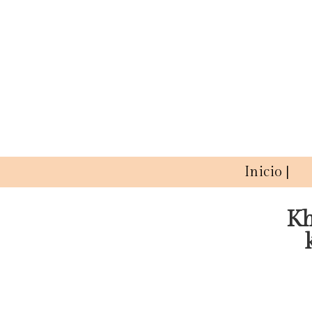
Inicio |
Kh