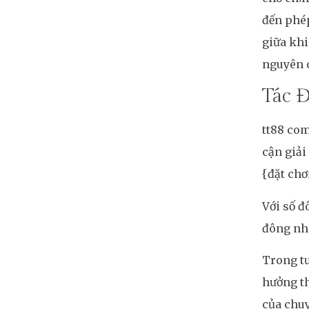
đến phép
giữa khi
nguyên 
Tác 
tt88 com
cận giải
{đặt chơ
Với số đ
đông nh
Trong tư
hưởng th
của chu