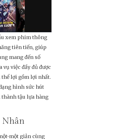
ầu xem phim thông
ăng tiên tiến, giúp
 dùng mang đến số
a vụ việc đầy đủ được
hể lợi gồm lợi nhất.
 dạng hình sức hút
n thành tậu lựa hàng
á Nhân
 một-một giản cùng