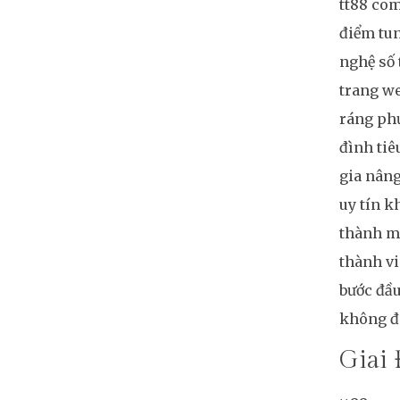
tt88 co
điểm tun
nghệ số 
trang we
ráng phụ
đình tiê
gia nâng
uy tín k
thành mộ
thành vi
bước đầu
không đa
Giai