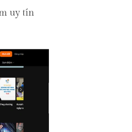
m uy tín