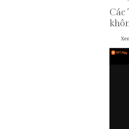
Các 
khô
Xe