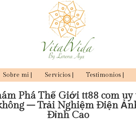
Sobre mi |
Servicios |
Testimonios |
ám Phá Thế Giới tt88 com uy 
không – Trải Nghiệm Điện Ản
Đỉnh Cao