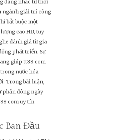
 đáng nhắc từ thời
n ngành giải trí công
chỉ bắt buộc một
 lượng cao HD, tuy
he đánh giá từ gia
đồng phát triển. Sự
đang giúp tt88 com
 trong nước hóa
i. Trong bài luận,
từ phần đông ngày
t88 com uy tín
c Ban Đầu