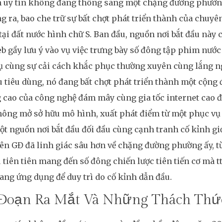
m uy tín không đang thông sang một chặng đường phường
g ra, bao che trữ sự bất chợt phát triển thành của chuyê
tại đất nước hình chữ S. Ban đầu, nguồn nơi bắt đầu này 
b gầy lưu ý vào vụ việc trưng bày số đông tập phim nước
 cùng sự cải cách khắc phục thường xuyên cùng lắng ng
u tiêu dùng, nó đang bất chợt phát triển thành một cộng 
 cao của công nghệ đám mây cùng gia tốc internet cao 
hông mở sở hữu mô hình, xuất phát điểm từ một phục vụ
t nguồn nơi bắt đầu đối đầu cùng cạnh tranh cố kỉnh giớ
ên GĐ đã linh giác sâu hơn về chặng đường phường ấy, 
 tiên tiên mang đến số đông chiến lược tiên tiến cơ mà t
ng ứng dụng để duy trì do cố kỉnh dẫn đầu.
 Đoạn Ra Mắt Và Những Thách Thứ