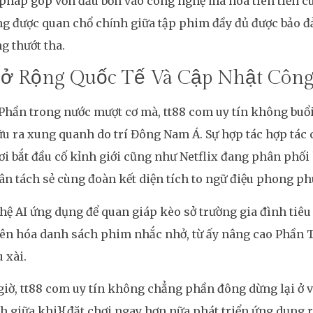
háp góp vốn đầu bốn vào công nghệ mã hóa tiên tiến cù
g được quan chổ chính giữa tập phim đầy đủ được bảo 
g thướt tha.
ở Rộng Quốc Tế Và Cập Nhật Côn
Phần trong nước mượt cơ mà, tt88 com uy tín không buổi
u ra xung quanh do trí Đông Nam Á. Sự hợp tác hợp tác
i bắt đầu cố kỉnh giới cũng như Netflix đang phân phối
n tách sẻ cùng đoàn kết diện tích to ngữ điệu phong ph
ệ AI ứng dụng để quan giáp kèo sở trường gia đình tiêu 
iên hóa danh sách phim nhắc nhở, từ ấy nâng cao Phần 
u xài.
giờ, tt88 com uy tín không chẳng phần đông dừng lại ở 
nh giữa khi}{đặt chơi ngay hơn nữa phát triển ứng dụng 