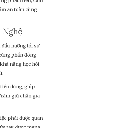
ng phát triển, cam
đảm an toàn cùng
g Nghệ
 đầu hướng tới sự
 cùng phần đông
 khả năng học hỏi
ú.
tiêu dùng, giúp
Trăm giữ chân gia
việc phát được quan
rứa tay, được mang