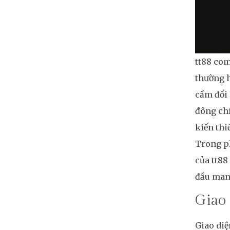
tt88 co
thường h
cầm đổi 
đông chí
kiến thi
Trong ph
của tt88
đầu mang
Giao
Giao diệ